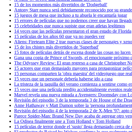
15 de los momentos más divertidos de 'Dodgeball'
Antony Starr nunca será debidamente reconocido por su gran
15 juegos de mesa que incluso a tu abuela le encantaría jugar
15 errores de películas que no podemos creer que hayan llegado
15 celebridades que nunca supiste que eran atletas legítimos
14 veces que las películas presentaron el gran estado de Florida
15 películas de los años 60 que ya no puedes ver
Aliens: Fireteam Elite 2 trae nuevas clases de personajes y xen
15 de los chistes más divertidos de 'Superbad'
15 fotos de películas detrás de escena donde las cosas no lucen 
Gana una copia de Prince of Swords, el emocionante próximo c
The Odyssey Review: El gran regreso a casa de Christopher N
15 actores que eran demasiado mayores para protagonizar pelíc
15 personas comparten la 'obra maestra' del videojuego que rea
15 veces que un personaje debería haberse ido a casa
La tristeza de la taquilla del verano comienza a sentirse como 
15 veces que una película predijo accidentalmente eventos real
Marvel revela una nueva mirada a Avengers: Doomsday con Lok
Revisión del episodio 3 de la temporada 3 de House of the Dra
Anne Hathaway y Matt Damon sobre la 'persona profundamente 
Revisión del episodio 4 de la temporada 2 de X-Men '97: apto p
Parece Spider-Man: Brand New Day acaba de agregar otro ve
La Odisea finalmente une a Tom Holland y Tom Holland
15 películas de terror donde el 'susto' llega demasiado cerca de 
El productor de Raised by Wolves confirma lo que realmente m