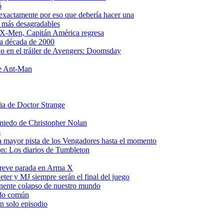
ó
s exactamente por eso que debería hacer una
s más desagradables
 X-Men, Capitán América regresa
la década de 2000
o en el tráiler de Avengers: Doomsday
de Ant-Man
ria de Doctor Strange
 miedo de Christopher Nolan
s
a mayor pista de los Vengadores hasta el momento
on: Los diarios de Tumbleton
breve parada en Arma X
ter y MJ siempre serán el final del juego
inente colapso de nuestro mundo
tido común
n solo episodio