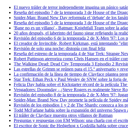
El nuevo tráiler de terror independiente imagina un pánico satán
Reseña del episodio 7 de la temporada 3 de House of the Drag
Spider-Man: Brand New Day reformula el 'debate' de los fanátic
Reseña del episodio 5 de la temporada 3 de House of the Drago
'Bane no es un villano' - Batman: Knightfall Team sobre la ad
20 años después, el laberinto del fauno sigue reflejando la real
Revisión del episodio 6 de la temporada 2 de X-Men '97: Los p
El creador de Invincible, Robert Kirkman, está intentando "elim
Revisión de solo una noche: distopía con final feliz
Reseña del estreno de la temporada 4 de Star Trek: Strange Ne
Robert Pattinson aterroriza como Chris Hansen en el tráiler com
The Walking Dead: Dead City Temporada 3 Episodio 2 Revisi
Las estrellas de Grimm se reúnen para el 15.º aniversario y reve
La confirmación de la línea de tiempo de Clayface plantea pre
Star Trek: Ethan Peck y Paul Wesley de SNW sobre la forja de 
Felicia Day habla sobre el Kickstarter récord de la película Th
Vengadores: Doomsday - ¿Steve Rogers es realmente Steve Ro
Revisión del episodio 8 de la temporada 2 de X-Men '97: Jug
Spider-Man: Brand New Day promete la película de Spidey má
Revisión de los episodios 1 y 2 de The Shards: conozca a los ps
Todd McFarlane habla sobre la expansión del universo Spawn a
El tráiler de Clayface muestra otros villanos de Batman
Preguntas y respuestas con EM Wilson: una charla con el escritor 
El escritor de Sonic the Hedgehog x Godzilla habla sobre cruce