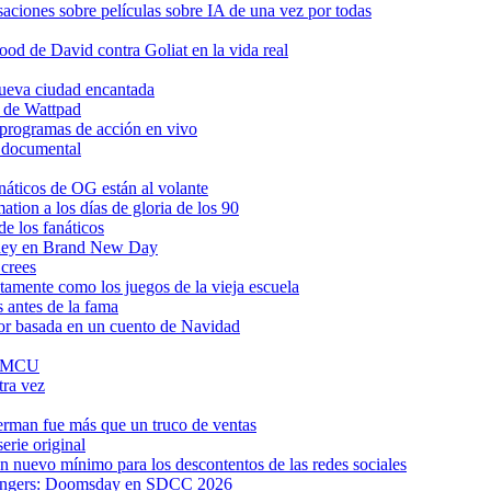
ciones sobre películas sobre IA de una vez por todas
d de David contra Goliat en la vida real
 nueva ciudad encantada
C de Wattpad
 programas de acción en vivo
o documental
anáticos de OG están al volante
tion a los días de gloria de los 90
e los fanáticos
pidey en Brand New Day
 crees
tamente como los juegos de la vieja escuela
 antes de la fama
ror basada en un cuento de Navidad
al MCU
tra vez
rman fue más que un truco de ventas
erie original
 nuevo mínimo para los descontentos de las redes sociales
 Avengers: Doomsday en SDCC 2026