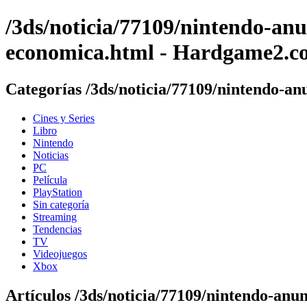
/3ds/noticia/77109/nintendo-an
economica.html - Hardgame2.c
Categorías /3ds/noticia/77109/nintendo-a
Cines y Series
Libro
Nintendo
Noticias
PC
Película
PlayStation
Sin categoría
Streaming
Tendencias
TV
Videojuegos
Xbox
Artículos /3ds/noticia/77109/nintendo-anu