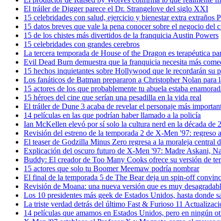
El tráiler de Digger parece el Dr. Strangelove del siglo XXI
15 celebridades con salud, ejercicio y bienestar extra extraños Pr
15 datos breves que vale la pena conocer sobre el negocio del c
15 de los chistes más divertidos de la franquicia Austin Powers
15 celebridades con grandes cerebros
La tercera temporada de House of the Dragon es terapéutica pa
Evil Dead Burn demuestra que la franquicia necesita más come
15 hechos inquietantes sobre Hollywood que le recordarán su p
Los fanáticos de Batman prepararon a Christopher Nolan para la
15 actores de los que probablemente tu abuela estaba enamorad
15 héroes del cine que serían una pesadilla en la vida real
El tráiler de Dune 3 acaba de revelar el personaje más important
14 películas en las que podrían haber llamado a la policía
Ian McKellen elevó por sí solo la cultura nerd en la década de 
Revisión del estreno de la temporada 2 de X-Men '97: regreso a
El teaser de Godzilla Minus Zero regresa a la moraleja central d
Explicación del oscuro futuro de X-Men '97: Madre Askani, N
Buddy: El creador de Too Many Cooks ofrece su versión de te
15 actores que solo tu Boomer Meemaw podría nombrar
El final de la temporada 5 de The Bear deja un spin-off convin
Revisión de Moana: una nueva versión que es muy desagradab
Los 10 presidentes más geek de Estados Unidos, hasta donde 
La triste verdad detrás del último Fast & Furioso 11 Actualizac
14 películas que amamos en Estados Unidos, pero en ningún ot