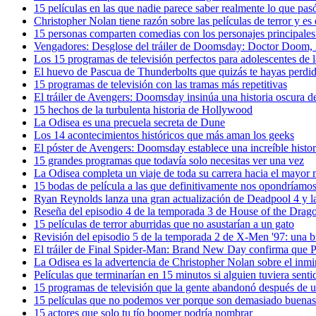
15 películas en las que nadie parece saber realmente lo que pas
Christopher Nolan tiene razón sobre las películas de terror y e
15 personas comparten comedias con los personajes principale
Vengadores: Desglose del tráiler de Doomsday: Doctor Doom,
Los 15 programas de televisión perfectos para adolescentes de 
El huevo de Pascua de Thunderbolts que quizás te hayas perdid
15 programas de televisión con las tramas más repetitivas
El tráiler de Avengers: Doomsday insinúa una historia oscura 
15 hechos de la turbulenta historia de Hollywood
La Odisea es una precuela secreta de Dune
Los 14 acontecimientos históricos que más aman los geeks
El póster de Avengers: Doomsday establece una increíble histo
15 grandes programas que todavía solo necesitas ver una vez
La Odisea completa un viaje de toda su carrera hacia el mayor
15 bodas de película a las que definitivamente nos opondríamo
Ryan Reynolds lanza una gran actualización de Deadpool 4 y l
Reseña del episodio 4 de la temporada 3 de House of the Drag
15 películas de terror aburridas que no asustarían a un gato
Revisión del episodio 5 de la temporada 2 de X-Men '97: una 
El tráiler de Final Spider-Man: Brand New Day confirma que Pe
La Odisea es la advertencia de Christopher Nolan sobre el inm
Películas que terminarían en 15 minutos si alguien tuviera sen
15 programas de televisión que la gente abandonó después de u
15 películas que no podemos ver porque son demasiado buenas
15 actores que solo tu tío boomer podría nombrar