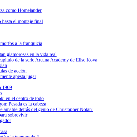
deza como Homelander
 hasta el montaje final
omorfos a la franquicia
tan glamorosas en la vida real
apítulo de la serie Arcana Academy de Elise Kova
olan
ulas de acción
lmente apesta jugar
en 1969
es
i en el centro de todo
gon: Pesada es la cabeza
amable detrás del genio de Christopher Nolan'
ara sobrevivir
ngador
casa
ató a la temporada 3