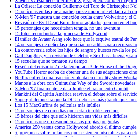
X-Men '97 establece al Profesor X y Magneto como el mayor 
La Odisea: La conexión Guillermo del Toro de Christopher No
15 películas en las que a nadie parece importarle el daño a la p
X-Men '97 muestra una conexión oculta entre Wolverine y el 
Revisión de Evil Dead Burn: horror agotador, pero no en el bue
15 personajes que necesitaban terapia, no una aventura
15 fotos recordando a la princesa de Hollywood
El tráiler de Avatar Aang solo hace que la esquiva teatral de P
14 personajes de películas que serían pesadillas para recursos
La controversia sobre los hijos de sangre y huesos revela los pe
Gail Daughtry y la revisión de Celebrity Sex Pass: buena y sa
15 secuelas que se tomaron su tiempo
Reseña del episodio 2 de la temporada 3 de House of the Dra
YouTube Horror acaba de obtener una de sus adaptaciones cine
Netflix enfrenta una reacción violenta en el reality show Wonka 
Manos a la obra con Onimusha: Way of the Sword: novedades 
X-Men '97 finalmente le da a Jubilee el tratamiento Gambit
Mankini del Capitán América reaviva el debate sobre el servici
Supergirl demuestra que la DCU debe ser más grande que Jam
Los 15 MacGuffins de películas más inútiles
15 personajes de comedias que serían terribles vecinos
15 héroes del cine que solo hicieron sus vidas más difíciles
15 películas que no responden a sus propias preguntas
America 250 versus cómo Hollywood abordó el último cumplea
5 programas sobre británicos que se sienten miserables para cele