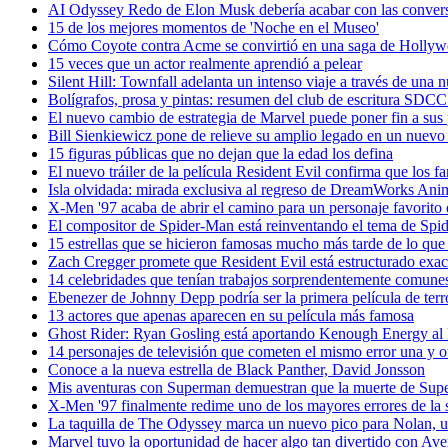
AI Odyssey Redo de Elon Musk debería acabar con las conversa
15 de los mejores momentos de 'Noche en el Museo'
Cómo Coyote contra Acme se convirtió en una saga de Hollywoo
15 veces que un actor realmente aprendió a pelear
Silent Hill: Townfall adelanta un intenso viaje a través de una
Bolígrafos, prosa y pintas: resumen del club de escritura SDC
El nuevo cambio de estrategia de Marvel puede poner fin a sus
Bill Sienkiewicz pone de relieve su amplio legado en un nuev
15 figuras públicas que no dejan que la edad los defina
El nuevo tráiler de la película Resident Evil confirma que los f
Isla olvidada: mirada exclusiva al regreso de DreamWorks Anima
X-Men '97 acaba de abrir el camino para un personaje favorito d
El compositor de Spider-Man está reinventando el tema de S
15 estrellas que se hicieron famosas mucho más tarde de lo que
Zach Cregger promete que Resident Evil está estructurado exac
14 celebridades que tenían trabajos sorprendentemente comunes
Ebenezer de Johnny Depp podría ser la primera película de ter
13 actores que apenas aparecen en su película más famosa
Ghost Rider: Ryan Gosling está aportando Kenough Energy 
14 personajes de televisión que cometen el mismo error una y o
Conoce a la nueva estrella de Black Panther, David Jonsson
Mis aventuras con Superman demuestran que la muerte de Supe
X-Men '97 finalmente redime uno de los mayores errores de la s
La taquilla de The Odyssey marca un nuevo pico para Nolan, un
Marvel tuvo la oportunidad de hacer algo tan divertido con