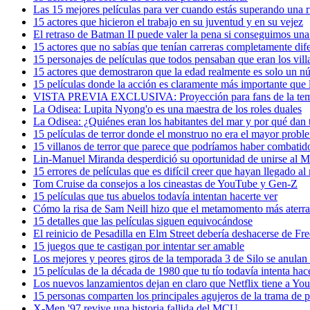
Las 15 mejores películas para ver cuando estás superando una 
15 actores que hicieron el trabajo en su juventud y en su vejez
El retraso de Batman II puede valer la pena si conseguimos una
15 actores que no sabías que tenían carreras completamente dif
15 personajes de películas que todos pensaban que eran los villa
15 actores que demostraron que la edad realmente es solo un 
15 películas donde la acción es claramente más importante que 
VISTA PREVIA EXCLUSIVA: Proyección para fans de la tempo
La Odisea: Lupita Nyong'o es una maestra de los roles duales
La Odisea: ¿Quiénes eran los habitantes del mar y por qué dan
15 películas de terror donde el monstruo no era el mayor probl
15 villanos de terror que parece que podríamos haber combati
Lin-Manuel Miranda desperdició su oportunidad de unirse al M
15 errores de películas que es difícil creer que hayan llegado al
Tom Cruise da consejos a los cineastas de YouTube y Gen-Z
15 películas que tus abuelos todavía intentan hacerte ver
Cómo la risa de Sam Neill hizo que el metamomento más aterrad
15 detalles que las películas siguen equivocándose
El reinicio de Pesadilla en Elm Street debería deshacerse de F
15 juegos que te castigan por intentar ser amable
Los mejores y peores giros de la temporada 3 de Silo se anulan 
15 películas de la década de 1980 que tu tío todavía intenta hac
Los nuevos lanzamientos dejan en claro que Netflix tiene a Yo
15 personas comparten los principales agujeros de la trama de pe
X-Men '97 revive una historia fallida del MCU