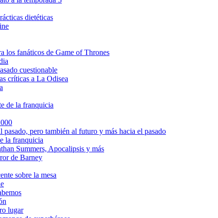
ácticas dietéticas
ine
ra los fanáticos de Game of Thrones
dia
asado cuestionable
s críticas a La Odisea
a
e de la franquicia
2000
l pasado, pero también al futuro y más hacia el pasado
e la franquicia
athan Summers, Apocalipsis y más
rror de Barney
cente sobre la mesa
le
sabemos
ión
ro lugar