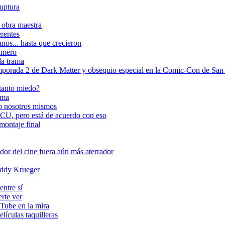
ruptura
 obra maestra
erentes
nos... hasta que crecieron
número
la trama
rada 2 de Dark Matter y obsequio especial en la Comic-Con de San
 tanto miedo?
ema
do nosotros mismos
CU, pero está de acuerdo con eso
 montaje final
or del cine fuera aún más aterrador
reddy Krueger
entre sí
erte ver
uTube en la mira
lículas taquilleras