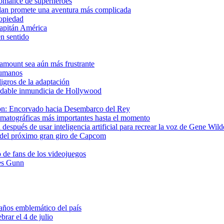
romance de superhéroes
lan promete una aventura más complicada
ropiedad
Capitán América
n sentido
aramount sea aún más frustrante
 humanos
ligros de la adaptación
ludable inmundicia de Hollywood
gon: Encorvado hacia Desembarco del Rey
matográficas más importantes hasta el momento
después de usar inteligencia artificial para recrear la voz de Gene Wild
del próximo gran giro de Capcom
o de fans de los videojuegos
es Gunn
ños emblemático del país
brar el 4 de julio