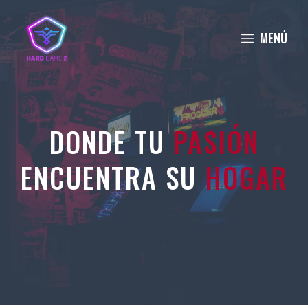
Saltar
al
MENÚ
contenido
DONDE TU
PASIÓN
ENCUENTRA SU
HOGAR