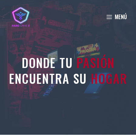
Saltar
al
MENÚ
contenido
DONDE TU
PASIÓN
ENCUENTRA SU
HOGAR