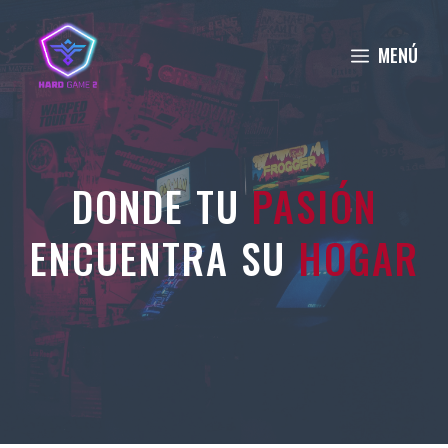
Saltar
al
MENÚ
contenido
DONDE TU
PASIÓN
ENCUENTRA SU
HOGAR