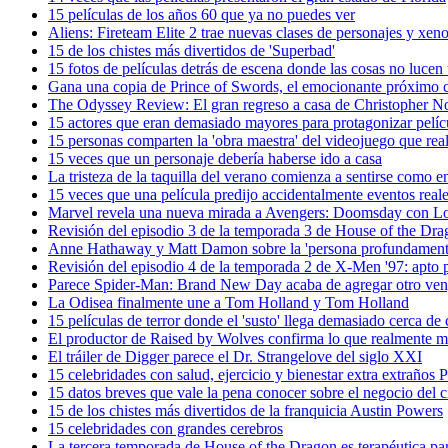
15 películas de los años 60 que ya no puedes ver
Aliens: Fireteam Elite 2 trae nuevas clases de personajes y xen
15 de los chistes más divertidos de 'Superbad'
15 fotos de películas detrás de escena donde las cosas no lucen 
Gana una copia de Prince of Swords, el emocionante próximo c
The Odyssey Review: El gran regreso a casa de Christopher N
15 actores que eran demasiado mayores para protagonizar pelíc
15 personas comparten la 'obra maestra' del videojuego que rea
15 veces que un personaje debería haberse ido a casa
La tristeza de la taquilla del verano comienza a sentirse como 
15 veces que una película predijo accidentalmente eventos real
Marvel revela una nueva mirada a Avengers: Doomsday con Lok
Revisión del episodio 3 de la temporada 3 de House of the Dra
Anne Hathaway y Matt Damon sobre la 'persona profundamente 
Revisión del episodio 4 de la temporada 2 de X-Men '97: apto p
Parece Spider-Man: Brand New Day acaba de agregar otro ve
La Odisea finalmente une a Tom Holland y Tom Holland
15 películas de terror donde el 'susto' llega demasiado cerca de 
El productor de Raised by Wolves confirma lo que realmente m
El tráiler de Digger parece el Dr. Strangelove del siglo XXI
15 celebridades con salud, ejercicio y bienestar extra extraños Pr
15 datos breves que vale la pena conocer sobre el negocio del c
15 de los chistes más divertidos de la franquicia Austin Powers
15 celebridades con grandes cerebros
La tercera temporada de House of the Dragon es terapéutica pa