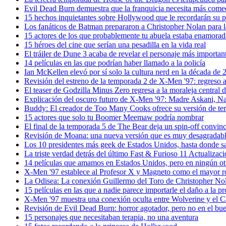
Evil Dead Burn demuestra que la franquicia necesita más come
15 hechos inquietantes sobre Hollywood que le recordarán su p
Los fanáticos de Batman prepararon a Christopher Nolan para la
15 actores de los que probablemente tu abuela estaba enamorad
15 héroes del cine que serían una pesadilla en la vida real
El tráiler de Dune 3 acaba de revelar el personaje más important
14 películas en las que podrían haber llamado a la policía
Ian McKellen elevó por sí solo la cultura nerd en la década de 
Revisión del estreno de la temporada 2 de X-Men '97: regreso a
El teaser de Godzilla Minus Zero regresa a la moraleja central d
Explicación del oscuro futuro de X-Men '97: Madre Askani, N
Buddy: El creador de Too Many Cooks ofrece su versión de te
15 actores que solo tu Boomer Meemaw podría nombrar
El final de la temporada 5 de The Bear deja un spin-off convin
Revisión de Moana: una nueva versión que es muy desagradab
Los 10 presidentes más geek de Estados Unidos, hasta donde 
La triste verdad detrás del último Fast & Furioso 11 Actualizac
14 películas que amamos en Estados Unidos, pero en ningún ot
X-Men '97 establece al Profesor X y Magneto como el mayor 
La Odisea: La conexión Guillermo del Toro de Christopher No
15 películas en las que a nadie parece importarle el daño a la p
X-Men '97 muestra una conexión oculta entre Wolverine y el 
Revisión de Evil Dead Burn: horror agotador, pero no en el bue
15 personajes que necesitaban terapia, no una aventura