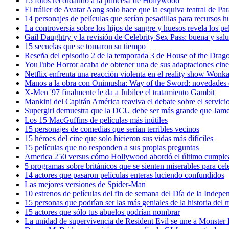
15 fotos recordando a la princesa de Hollywood
El tráiler de Avatar Aang solo hace que la esquiva teatral de P
14 personajes de películas que serían pesadillas para recursos
La controversia sobre los hijos de sangre y huesos revela los pe
Gail Daughtry y la revisión de Celebrity Sex Pass: buena y sa
15 secuelas que se tomaron su tiempo
Reseña del episodio 2 de la temporada 3 de House of the Dra
YouTube Horror acaba de obtener una de sus adaptaciones cine
Netflix enfrenta una reacción violenta en el reality show Wonka 
Manos a la obra con Onimusha: Way of the Sword: novedades 
X-Men '97 finalmente le da a Jubilee el tratamiento Gambit
Mankini del Capitán América reaviva el debate sobre el servici
Supergirl demuestra que la DCU debe ser más grande que Jam
Los 15 MacGuffins de películas más inútiles
15 personajes de comedias que serían terribles vecinos
15 héroes del cine que solo hicieron sus vidas más difíciles
15 películas que no responden a sus propias preguntas
America 250 versus cómo Hollywood abordó el último cumplea
5 programas sobre británicos que se sienten miserables para cele
14 actores que pasaron películas enteras luciendo confundidos
Las mejores versiones de Spider-Man
10 estrenos de películas del fin de semana del Día de la Indepe
15 personas que podrían ser las más geniales de la historia del
15 actores que sólo tus abuelos podrían nombrar
La unidad de supervivencia de Resident Evil se une a Monster