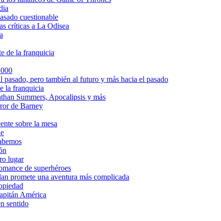
dia
asado cuestionable
s críticas a La Odisea
a
e de la franquicia
2000
l pasado, pero también al futuro y más hacia el pasado
e la franquicia
athan Summers, Apocalipsis y más
rror de Barney
cente sobre la mesa
le
sabemos
ión
ro lugar
romance de superhéroes
lan promete una aventura más complicada
ropiedad
Capitán América
n sentido