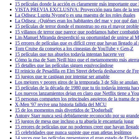
15 películas donde la acción es claramente más importante que 
VISTA PREVIA EXCLUSIVA: Proyección para fans de la tempo
La Odisea: Lupita Nyong'o es una maestra de los roles duales
La Odisea: ¿Quiénes eran los habitantes del mar y por qué dan
15 películas de terror donde el monstruo no era el mayor probl
15 villanos de terror que parece que podríamos haber combati
Lin-Manuel Miranda desperdició su oportunidad de unirse al M
15 errores de películas que es difícil creer que hayan llegado al
Tom Cruise da consejos a los cineastas de YouTube y Gen-Z
15 películas que tus abuelos todavía intentan hacerte ver
Cómo la risa de Sam Neill hizo que el metamomento más aterrad
15 detalles que las películas siguen equivocándose
El reinicio de Pesadilla en Elm Street debería deshacerse de F
15 juegos que te castigan por intentar ser amable
Los mejores y peores giros de la temporada 3 de Silo se anulan 
15 películas de la década de 1980 que tu tío todavía intenta hac
Los nuevos lanzamientos dejan en claro que Netflix tiene a Yo
15 personas comparten los principales agujeros de la trama de pe
X-Men '97 revive una historia fallida del MCU
15 de los momentos más divertidos de 'Dodgeball'
Antony Starr nunca será debidamente reconocido por su gran
15 juegos de mesa que incluso a tu abuela le encantaría jugar
15 errores de películas que no podemos creer que hayan llegado
15 celebridades que nunca supiste que eran atletas legítimos
14 veces que las películas presentaron el gran estado de Florida