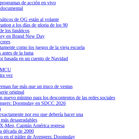
 programas de acción en vivo
o documental
anáticos de OG están al volante
tion a los días de gloria de los 90
e los fanáticos
pidey en Brand New Day
 crees
tamente como los juegos de la vieja escuela
 antes de la fama
ror basada en un cuento de Navidad
al MCU
tra vez
rman fue más que un truco de ventas
erie original
 nuevo mínimo para los descontentos de las redes sociales
 Avengers: Doomsday en SDCC 2026
ó
s exactamente por eso que debería hacer una
s más desagradables
 X-Men, Capitán América regresa
la década de 2000
o en el tráiler de Avengers: Doomsday