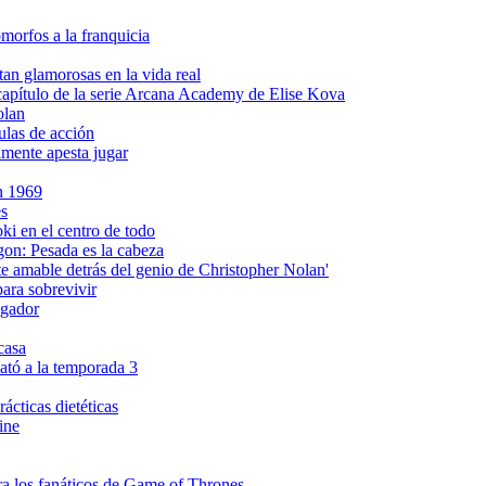
omorfos a la franquicia
tan glamorosas en la vida real
apítulo de la serie Arcana Academy de Elise Kova
olan
ulas de acción
lmente apesta jugar
en 1969
es
i en el centro de todo
gon: Pesada es la cabeza
amable detrás del genio de Christopher Nolan'
ara sobrevivir
ngador
casa
ató a la temporada 3
ácticas dietéticas
ine
ra los fanáticos de Game of Thrones