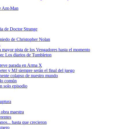
de Ant-Man
ria de Doctor Strange
 miedo de Christopher Nolan
s
a mayor pista de los Vengadores hasta el momento
on: Los diarios de Tumbleton
breve parada en Arma X
ter y MJ siempre serán el final del juego
inente colapso de nuestro mundo
tido común
n solo episodio
ruptura
 obra maestra
erentes
nos... hasta que crecieron
número