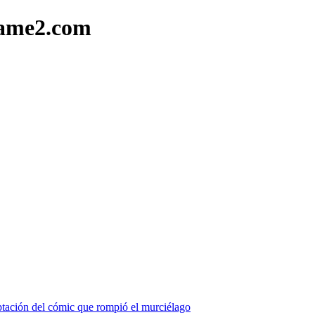
game2.com
aptación del cómic que rompió el murciélago