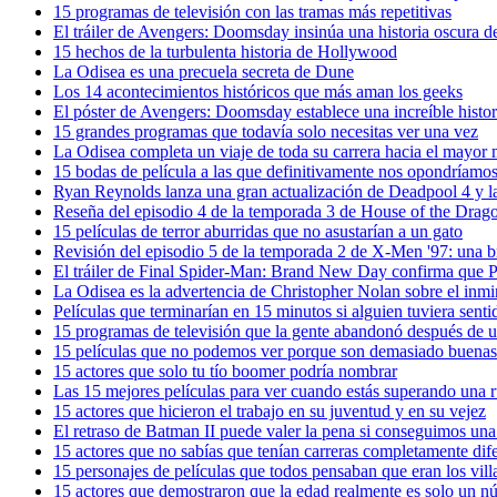
15 programas de televisión con las tramas más repetitivas
El tráiler de Avengers: Doomsday insinúa una historia oscura 
15 hechos de la turbulenta historia de Hollywood
La Odisea es una precuela secreta de Dune
Los 14 acontecimientos históricos que más aman los geeks
El póster de Avengers: Doomsday establece una increíble histo
15 grandes programas que todavía solo necesitas ver una vez
La Odisea completa un viaje de toda su carrera hacia el mayor
15 bodas de película a las que definitivamente nos opondríamo
Ryan Reynolds lanza una gran actualización de Deadpool 4 y l
Reseña del episodio 4 de la temporada 3 de House of the Drag
15 películas de terror aburridas que no asustarían a un gato
Revisión del episodio 5 de la temporada 2 de X-Men '97: una 
El tráiler de Final Spider-Man: Brand New Day confirma que Pe
La Odisea es la advertencia de Christopher Nolan sobre el inm
Películas que terminarían en 15 minutos si alguien tuviera sen
15 programas de televisión que la gente abandonó después de u
15 películas que no podemos ver porque son demasiado buenas
15 actores que solo tu tío boomer podría nombrar
Las 15 mejores películas para ver cuando estás superando una 
15 actores que hicieron el trabajo en su juventud y en su vejez
El retraso de Batman II puede valer la pena si conseguimos una
15 actores que no sabías que tenían carreras completamente dif
15 personajes de películas que todos pensaban que eran los villa
15 actores que demostraron que la edad realmente es solo un 