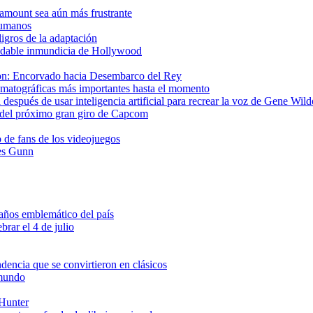
aramount sea aún más frustrante
 humanos
ligros de la adaptación
ludable inmundicia de Hollywood
gon: Encorvado hacia Desembarco del Rey
matográficas más importantes hasta el momento
después de usar inteligencia artificial para recrear la voz de Gene Wild
del próximo gran giro de Capcom
o de fans de los videojuegos
es Gunn
ños emblemático del país
brar el 4 de julio
ndencia que se convirtieron en clásicos
 mundo
 Hunter