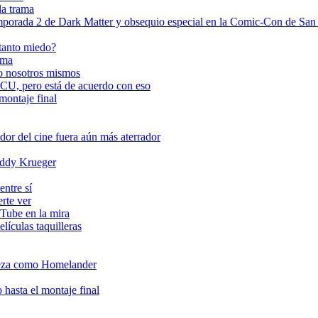
la trama
rada 2 de Dark Matter y obsequio especial en la Comic-Con de San
 tanto miedo?
ema
do nosotros mismos
CU, pero está de acuerdo con eso
 montaje final
or del cine fuera aún más aterrador
reddy Krueger
entre sí
erte ver
uTube en la mira
lículas taquilleras
deza como Homelander
 hasta el montaje final