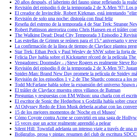
20 años después, el laberinto del fauno sigue reflejando la real
Revisión del episodio 6 de la temporada 2 de X-Men '97: Los p
El creador de Invincible, Robert Kirkman, está intentando "elim
Revisión de solo una noche: distopía con final feliz
Reseña del estreno de la temporada 4 de Star Trek: Strange Ne
Robert Pattinson aterroriza como Chris Hansen en el tráiler com
The Walking Dead: Dead City Temporada 3 Episodio 2 Revisi
Las estrellas de Grimm se reúnen para el 15.º aniversario y reve
La confirmación de la línea de tiempo de Clayface plantea pre
Star Trek: Ethan Peck y Paul Wesley de SNW sobre la forja de 
Felicia Day habla sobre el Kickstarter récord de la película Th
Vengadores: Doomsday - ¿Steve Rogers es realmente Steve Ro
Revisión del episodio 8 de la temporada 2 de X-Men '97: Jug
Spider-Man: Brand New Day promete la película de Spidey má
Revisión de los episodios 1 y 2 de The Shards: conozca a los ps
Todd McFarlane habla sobre la expansión del universo Spawn a
El tráiler de Clayface muestra otros villanos de Batman
Preguntas y respuestas con EM Wilson: una charla con el escritor 
El escritor de Sonic the Hedgehog x Godzilla habla sobre cruce
AI Odyssey Redo de Elon Musk debería acabar con las conversa
15 de los mejores momentos de 'Noche en el Museo'
Cómo Coyote contra Acme se convirtió en una saga de Hollywoo
15 veces que un actor realmente aprendió a pelear
Silent Hill: Townfall adelanta un intenso viaje a través de una
Bolígrafos, prosa y pintas: resumen del club de escritura SDC