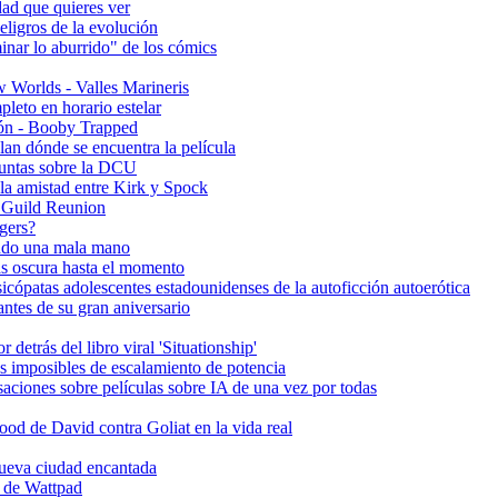
idad que quieres ver
eligros de la evolución
inar lo aburrido" de los cómics
w Worlds - Valles Marineris
pleto en horario estelar
ón - Booby Trapped
lan dónde se encuentra la película
guntas sobre la DCU
la amistad entre Kirk y Spock
e Guild Reunion
gers?
ando una mala mano
s oscura hasta el momento
icópatas adolescentes estadounidenses de la autoficción autoerótica
ntes de su gran aniversario
detrás del libro viral 'Situationship'
s imposibles de escalamiento de potencia
ciones sobre películas sobre IA de una vez por todas
d de David contra Goliat en la vida real
 nueva ciudad encantada
C de Wattpad