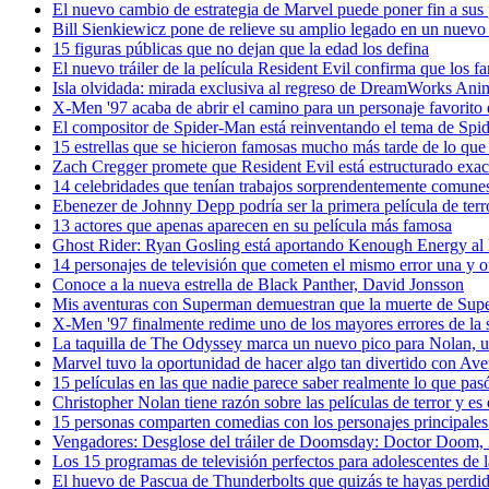
El nuevo cambio de estrategia de Marvel puede poner fin a sus
Bill Sienkiewicz pone de relieve su amplio legado en un nuev
15 figuras públicas que no dejan que la edad los defina
El nuevo tráiler de la película Resident Evil confirma que los f
Isla olvidada: mirada exclusiva al regreso de DreamWorks Anima
X-Men '97 acaba de abrir el camino para un personaje favorito d
El compositor de Spider-Man está reinventando el tema de S
15 estrellas que se hicieron famosas mucho más tarde de lo que
Zach Cregger promete que Resident Evil está estructurado exac
14 celebridades que tenían trabajos sorprendentemente comunes
Ebenezer de Johnny Depp podría ser la primera película de ter
13 actores que apenas aparecen en su película más famosa
Ghost Rider: Ryan Gosling está aportando Kenough Energy 
14 personajes de televisión que cometen el mismo error una y o
Conoce a la nueva estrella de Black Panther, David Jonsson
Mis aventuras con Superman demuestran que la muerte de Supe
X-Men '97 finalmente redime uno de los mayores errores de la s
La taquilla de The Odyssey marca un nuevo pico para Nolan, un
Marvel tuvo la oportunidad de hacer algo tan divertido con
15 películas en las que nadie parece saber realmente lo que pas
Christopher Nolan tiene razón sobre las películas de terror y e
15 personas comparten comedias con los personajes principale
Vengadores: Desglose del tráiler de Doomsday: Doctor Doom,
Los 15 programas de televisión perfectos para adolescentes de 
El huevo de Pascua de Thunderbolts que quizás te hayas perdid