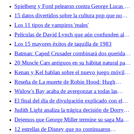
excepto dos gigantes de la cultura pop
Spielberg y Ford pelearon contra George Lucas en
la peor secuela de Indiana Jones (y perdieron)
15 datos divertidos sobre la cultura pop que no
aprendiste en la escuela
Los 11 tipos de vampiros 'reales'
Películas de David Lynch que aún confunden al
público
Los 15 mayores éxitos de taquilla de 1983
Batman: Caped Crusader combinará dos queridas
historias de Batman en la temporada 2
20 Muscle Cars antiguos en su hábitat natural para
todos los amantes de los engranajes
Kenan y Kel hablan sobre el nuevo juego móvil
Fizzy y la expansión de su marca
Reseña de La muerte de Robin Hood: Hugh
Jackman lidera una elegía maravillosamente brutal
Widow's Bay acaba de avergonzar a todas las
últimas chicas
El final del día de divulgación explicado con el
guionista
Judith Light analiza la trágica decisión de Dorry
sobre El terror: el diablo de plata
Dejemos que George Miller termine su saga Mad
Max
12 estrellas de Disney que no continuaron