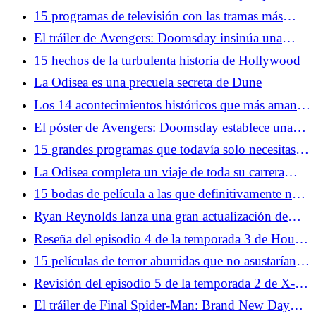
hayas perdido en el tráiler de Avengers: Doomsday
15 programas de televisión con las tramas más
repetitivas
El tráiler de Avengers: Doomsday insinúa una
historia oscura de Ant-Man
15 hechos de la turbulenta historia de Hollywood
La Odisea es una precuela secreta de Dune
Los 14 acontecimientos históricos que más aman
los geeks
El póster de Avengers: Doomsday establece una
increíble historia de Doctor Strange
15 grandes programas que todavía solo necesitas
ver una vez
La Odisea completa un viaje de toda su carrera
hacia el mayor miedo de Christopher Nolan
15 bodas de película a las que definitivamente nos
opondríamos
Ryan Reynolds lanza una gran actualización de
Deadpool 4 y la mayor pista de los Vengadores
Reseña del episodio 4 de la temporada 3 de House
hasta el momento
of the Dragon: Los diarios de Tumbleton
15 películas de terror aburridas que no asustarían a
un gato
Revisión del episodio 5 de la temporada 2 de X-
Men '97: una breve parada en Arma X
El tráiler de Final Spider-Man: Brand New Day