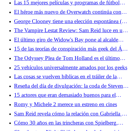
Las 15 mejores películas y programas de fútbol
Jackman
para ponerte de humor para la Copa Mundial
El héroe más nuevo de Overwatch continúa con
los errores de diseño de personajes del juego
George Clooney tiene una elección espontánea (y
sólida) para el próximo James Bond
The Vampire Lestat Review: Sam Reid luce en una
nueva y ambiciosa "Entrevista" Capítulo
El último giro de Widow's Bay pone al alcalde
Tom en una situación imposible
15 de las teorías de conspiración más geek del Área
51
The Odyssey Plea de Tom Holland es el último
intento de la Generación Z para salvar el cine
25 vehículos universalmente amados por los geeks
Las cosas se vuelven bíblicas en el tráiler de la
temporada 5 de The Bear
Reseña del día de divulgación: la coda de Steven
Spielberg para una vida de películas de
15 actores que eran demasiado buenos para el
extraterrestres
guión que les dieron
Romy y Michele 2 merece un estreno en cines
Sam Reid revela cómo la relación con Gabriella es
clave para El vampiro Lestat
Cómo 30 años en las trincheras con Spielberg,
Aliens, Indy y Dinosaurs llevaron al Día de la