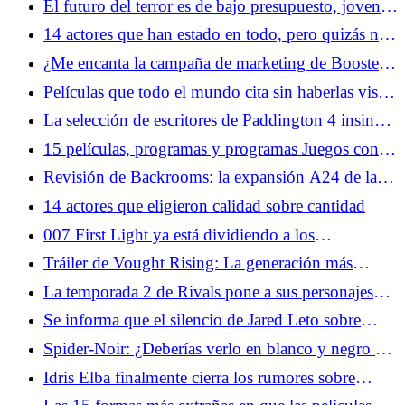
El futuro del terror es de bajo presupuesto, joven y
muy online
14 actores que han estado en todo, pero quizás no
los reconozcas
¿Me encanta la campaña de marketing de Boosters?
Boots Riley te tuitea
Películas que todo el mundo cita sin haberlas visto
realmente
La selección de escritores de Paddington 4 insinúa
una sátira política del oso más famoso de Inglaterra
15 películas, programas y programas Juegos con
excesivo estudio de historia adicional requerido
Revisión de Backrooms: la expansión A24 de la
serie de YouTube da vueltas en círculos
14 actores que eligieron calidad sobre cantidad
007 First Light ya está dividiendo a los
jugadores... y eso está bien
Tráiler de Vought Rising: La generación más
grande recibe el tratamiento de los chicos
La temporada 2 de Rivals pone a sus personajes
femeninos al frente y al centro
Se informa que el silencio de Jared Leto sobre
Masters of the Universe no es una coincidencia
Spider-Noir: ¿Deberías verlo en blanco y negro o
en color?
Idris Elba finalmente cierra los rumores sobre
James Bond