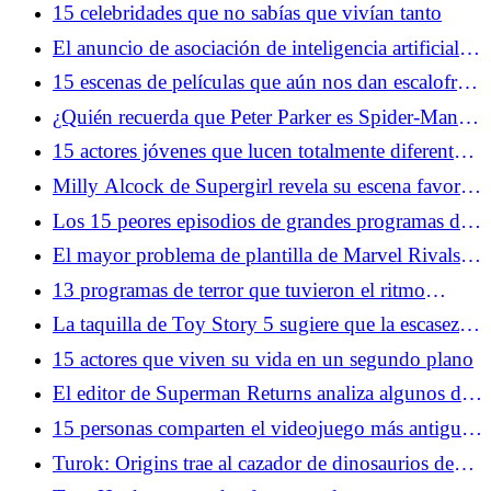
Ortega prueba la ciencia ficción en la película
15 celebridades que no sabías que vivían tanto
retrasada de Taika Waititi
El anuncio de asociación de inteligencia artificial
de Google y A24 no está cayendo bien
15 escenas de películas que aún nos dan escalofríos
cada vez que las vemos
¿Quién recuerda que Peter Parker es Spider-Man
en Brand New Day?
15 actores jóvenes que lucen totalmente diferentes
ahora
Milly Alcock de Supergirl revela su escena favorita
de los cómics de Woman of Tomorrow
Los 15 peores episodios de grandes programas de
televisión
El mayor problema de plantilla de Marvel Rivals
no son los mutantes, sino el equilibrio de roles
13 programas de terror que tuvieron el ritmo
perfecto
La taquilla de Toy Story 5 sugiere que la escasez
de secuelas sigue siendo algo bueno
15 actores que viven su vida en un segundo plano
El editor de Superman Returns analiza algunos de
los mayores problemas de la película
15 personas comparten el videojuego más antiguo
que recuerdan haber jugado
Turok: Origins trae al cazador de dinosaurios de
entre los muertos