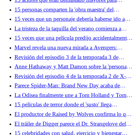
protagonizar películas de acción
15 personas comparten la 'obra maestra' del
videojuego que realmente apesta jugar
15 veces que un personaje debería haberse ido a
casa
La tristeza de la taquilla del verano comienza a
sentirse como en 1969
15 veces que una película predijo accidentalmente
eventos reales
Marvel revela una nueva mirada a Avengers:
Doomsday con Loki en el centro de todo
Revisión del episodio 3 de la temporada 3 de
House of the Dragon: Pesada es la cabeza
Anne Hathaway y Matt Damon sobre la 'persona
profundamente amable detrás del genio de
Revisión del episodio 4 de la temporada 2 de X-
Christopher Nolan'
Men '97: apto para sobrevivir
Parece Spider-Man: Brand New Day acaba de
agregar otro vengador
La Odisea finalmente une a Tom Holland y Tom
Holland
15 películas de terror donde el 'susto' llega
demasiado cerca de casa
El productor de Raised by Wolves confirma lo que
realmente mató a la temporada 3
El tráiler de Digger parece el Dr. Strangelove del
siglo XXI
15 celebridades con salud, ejercicio y bienestar