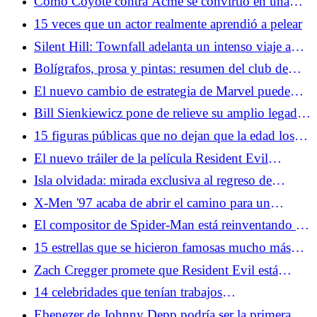
Cómo Coyote contra Acme se convirtió en una
saga de Hollywood de David contra Goliat en la
15 veces que un actor realmente aprendió a pelear
vida real
Silent Hill: Townfall adelanta un intenso viaje a
través de una nueva ciudad encantada
Bolígrafos, prosa y pintas: resumen del club de
escritura SDCC de Wattpad
El nuevo cambio de estrategia de Marvel puede
poner fin a sus programas de acción en vivo
Bill Sienkiewicz pone de relieve su amplio legado
en un nuevo documental
15 figuras públicas que no dejan que la edad los
defina
El nuevo tráiler de la película Resident Evil
confirma que los fanáticos de OG están al volante
Isla olvidada: mirada exclusiva al regreso de
DreamWorks Animation a los días de gloria de los
X-Men '97 acaba de abrir el camino para un
90
personaje favorito de los fanáticos
El compositor de Spider-Man está reinventando el
tema de Spidey en Brand New Day
15 estrellas que se hicieron famosas mucho más
tarde de lo que crees
Zach Cregger promete que Resident Evil está
estructurado exactamente como los juegos de la
14 celebridades que tenían trabajos
vieja escuela
sorprendentemente comunes antes de la fama
Ebenezer de Johnny Depp podría ser la primera