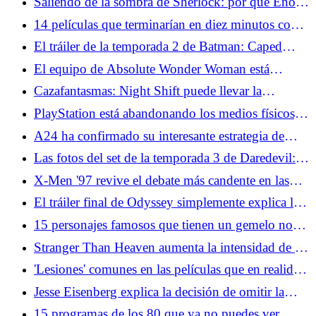
Saliendo de la sombra de Sherlock: por qué Enola
Holmes trabaja como detective héroe
14 películas que terminarían en diez minutos con
tecnología moderna
El tráiler de la temporada 2 de Batman: Caped
Crusader promete más villanos profundos
El equipo de Absolute Wonder Woman está
adaptando una de las mejores películas de género
Cazafantasmas: Night Shift puede llevar la
de la historia
franquicia más allá del núcleo cuatro
PlayStation está abandonando los medios físicos,
en detrimento de los consumidores
A24 ha confirmado su interesante estrategia de
relanzamiento para trastiendas
Las fotos del set de la temporada 3 de Daredevil:
Born Again muestran el reemplazo de un héroe
X-Men '97 revive el debate más candente en las
tiendas de cómics de la década de 1990
El tráiler final de Odyssey simplemente explica la
trama para que los grandes no clásicos también la
15 personajes famosos que tienen un gemelo no
disfruten
famoso
Stranger Than Heaven aumenta la intensidad de la
franquicia Brawler de Sega
'Lesiones' comunes en las películas que en realidad
serían fatales en la vida real
Jesse Eisenberg explica la decisión de omitir la
secuela de la red social
15 programas de los 80 que ya no puedes ver