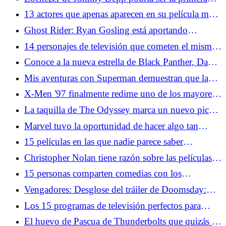
película de terror basada en un cuento de Navidad
13 actores que apenas aparecen en su película más
famosa
Ghost Rider: Ryan Gosling está aportando
Kenough Energy al MCU
14 personajes de televisión que cometen el mismo
error una y otra vez
Conoce a la nueva estrella de Black Panther, David
Jonsson
Mis aventuras con Superman demuestran que la
muerte de Superman fue más que un truco de
X-Men '97 finalmente redime uno de los mayores
ventas
errores de la serie original
La taquilla de The Odyssey marca un nuevo pico
para Nolan, un nuevo mínimo para los
Marvel tuvo la oportunidad de hacer algo tan
descontentos de las redes sociales
divertido con Avengers: Doomsday en SDCC
15 películas en las que nadie parece saber
2026
realmente lo que pasó
Christopher Nolan tiene razón sobre las películas
de terror y es exactamente por eso que debería
15 personas comparten comedias con los
hacer una
personajes principales más desagradables
Vengadores: Desglose del tráiler de Doomsday:
Doctor Doom, X-Men, Capitán América regresa
Los 15 programas de televisión perfectos para
adolescentes de la década de 2000
El huevo de Pascua de Thunderbolts que quizás te