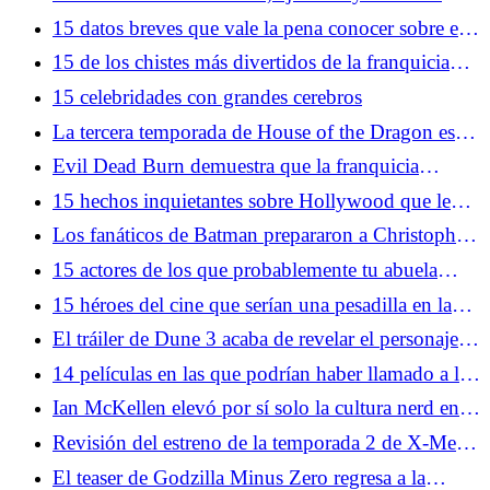
extra extraños Prácticas dietéticas
15 datos breves que vale la pena conocer sobre el
negocio del cine
15 de los chistes más divertidos de la franquicia
Austin Powers
15 celebridades con grandes cerebros
La tercera temporada de House of the Dragon es
terapéutica para los fanáticos de Game of Thrones
Evil Dead Burn demuestra que la franquicia
necesita más comedia
15 hechos inquietantes sobre Hollywood que le
recordarán su pasado cuestionable
Los fanáticos de Batman prepararon a Christopher
Nolan para las críticas a La Odisea
15 actores de los que probablemente tu abuela
estaba enamorada
15 héroes del cine que serían una pesadilla en la
vida real
El tráiler de Dune 3 acaba de revelar el personaje
más importante de la franquicia
14 películas en las que podrían haber llamado a la
policía
Ian McKellen elevó por sí solo la cultura nerd en la
década de 2000
Revisión del estreno de la temporada 2 de X-Men
'97: regreso al pasado, pero también al futuro y
El teaser de Godzilla Minus Zero regresa a la