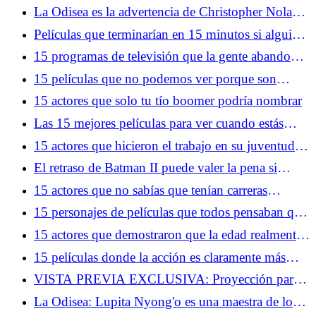
confirma que Peter y MJ siempre serán el final del
La Odisea es la advertencia de Christopher Nolan
juego
sobre el inminente colapso de nuestro mundo
Películas que terminarían en 15 minutos si alguien
tuviera sentido común
15 programas de televisión que la gente abandonó
después de un solo episodio
15 películas que no podemos ver porque son
demasiado buenas
15 actores que solo tu tío boomer podría nombrar
Las 15 mejores películas para ver cuando estás
superando una ruptura
15 actores que hicieron el trabajo en su juventud y
en su vejez
El retraso de Batman II puede valer la pena si
conseguimos una obra maestra
15 actores que no sabías que tenían carreras
completamente diferentes
15 personajes de películas que todos pensaban que
eran los villanos... hasta que crecieron
15 actores que demostraron que la edad realmente
es solo un número
15 películas donde la acción es claramente más
importante que la trama
VISTA PREVIA EXCLUSIVA: Proyección para
fans de la temporada 2 de Dark Matter y obsequio
La Odisea: Lupita Nyong'o es una maestra de los
especial en la Comic-Con de San Diego