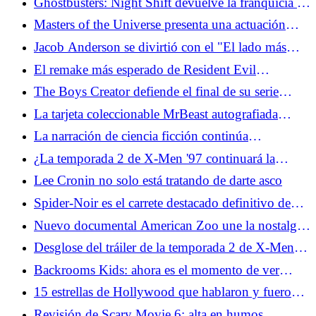
Ghostbusters: Night Shift devuelve la franquicia a
Divulgación
la animación, su hogar natural
Masters of the Universe presenta una actuación
realmente genial de Jared Leto
Jacob Anderson se divirtió con el "El lado más
malvado” de Louis en El vampiro Lestat
El remake más esperado de Resident Evil
finalmente está sucediendo
The Boys Creator defiende el final de su serie
divisiva
La tarjeta coleccionable MrBeast autografiada
destaca el último conjunto de Topps
La narración de ciencia ficción continúa
evolucionando sin IA
¿La temporada 2 de X-Men '97 continuará la
historia de amor queer oculta a plena vista?
Lee Cronin no solo está tratando de darte asco
Spider-Noir es el carrete destacado definitivo de
Nicolas Cage
Nuevo documental American Zoo une la nostalgia
y lo increíble
Desglose del tráiler de la temporada 2 de X-Men
'97: Apocalipsis, nuevos disfraces y más
Backrooms Kids: ahora es el momento de ver
Twin Peaks
15 estrellas de Hollywood que hablaron y fueron
silenciadas
Revisión de Scary Movie 6: alta en humos