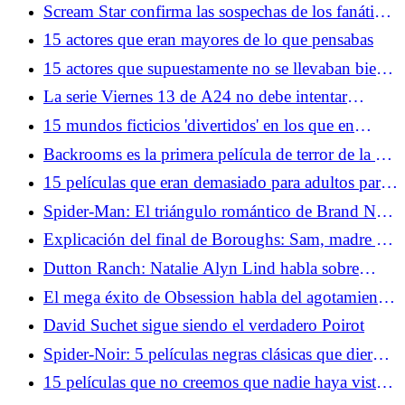
Warfare 4 quiere que lo tomen en serio nuevamente
Scream Star confirma las sospechas de los fanáticos
sobre el destino del icónico villano
15 actores que eran mayores de lo que pensabas
15 actores que supuestamente no se llevaban bien
en el set
La serie Viernes 13 de A24 no debe intentar
arreglar la línea de tiempo
15 mundos ficticios 'divertidos' en los que en
realidad no quieres vivir
Backrooms es la primera película de terror de la era
de la IA
15 películas que eran demasiado para adultos para
promocionarse entre niños
Spider-Man: El triángulo romántico de Brand New
Day puede arreglar una historia cómica odiada
Explicación del final de Boroughs: Sam, madre y
ese momento final
Dutton Ranch: Natalie Alyn Lind habla sobre
cómo convertirse en vaquero... y cómo ser el
El mega éxito de Obsession habla del agotamiento
payaso
de la cultura en línea de la 'epidemia masculina
David Suchet sigue siendo el verdadero Poirot
solitaria'
Spider-Noir: 5 películas negras clásicas que dieron
forma a la aventura de Spider-Man
15 películas que no creemos que nadie haya visto
en su totalidad