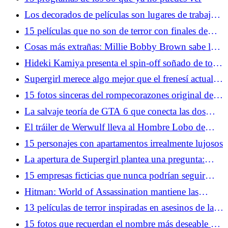
Los decorados de películas son lugares de trabajo,
no moleste a los empleados
15 películas que no son de terror con finales de
película de terror
Cosas más extrañas: Millie Bobby Brown sabe lo
que les pasó a Eleven y nosotros nunca lo
Hideki Kamiya presenta el spin-off soñado de todo
sabremos
fanático de Resident Evil
Supergirl merece algo mejor que el frenesí actual
de los medios
15 fotos sinceras del rompecorazones original de
Hollywood
La salvaje teoría de GTA 6 que conecta las dos
franquicias más importantes de Rockstar
El tráiler de Werwulf lleva al Hombre Lobo de
regreso a sus raíces anteriores a la Ilustración
15 personajes con apartamentos irrealmente lujosos
La apertura de Supergirl plantea una pregunta:
¿Qué superhéroes aún pueden gobernar la taquilla?
15 empresas ficticias que nunca podrían seguir
funcionando en el mundo real
Hitman: World of Assassination mantiene las
sorpresas cinco años después
13 películas de terror inspiradas en asesinos de la
vida real
15 fotos que recuerdan el nombre más deseable de