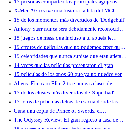
15 personas comparten los principales agujeros de
la trama de películas taquilleras
X-Men '97 revive una historia fallida del MCU
15 de los momentos más divertidos de 'Dodgeball'
Antony Starr nunca será debidamente reconocido
por su grandeza como Homelander
15 juegos de mesa que incluso a tu abuela le
encantaría jugar
15 errores de películas que no podemos creer que
hayan llegado hasta el montaje final
15 celebridades que nunca supiste que eran atletas
legítimos
14 veces que las películas presentaron el gran
estado de Florida
15 películas de los años 60 que ya no puedes ver
Aliens: Fireteam Elite 2 trae nuevas clases de
personajes y xenomorfos a la franquicia
15 de los chistes más divertidos de 'Superbad'
15 fotos de películas detrás de escena donde las
cosas no lucen tan glamorosas en la vida real
Gana una copia de Prince of Swords, el
emocionante próximo capítulo de la serie Arcana
The Odyssey Review: El gran regreso a casa de
Academy de Elise Kova
Christopher Nolan
15 actores que eran demasiado mayores para