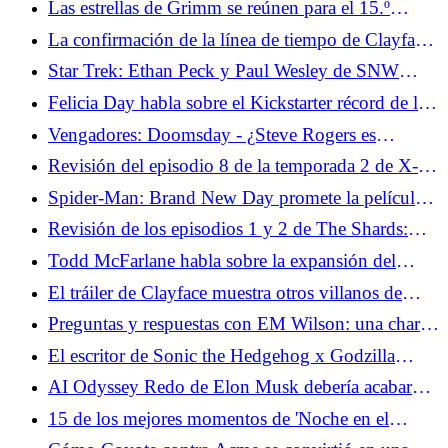
Las estrellas de Grimm se reúnen para el 15.º
aniversario y revelan dónde se encuentra la película
La confirmación de la línea de tiempo de Clayface
plantea preguntas sobre la DCU
Star Trek: Ethan Peck y Paul Wesley de SNW
sobre la forja de la amistad entre Kirk y Spock
Felicia Day habla sobre el Kickstarter récord de la
película The Guild Reunion
Vengadores: Doomsday - ¿Steve Rogers es
realmente Steve Rogers?
Revisión del episodio 8 de la temporada 2 de X-
Men '97: Jugando una mala mano
Spider-Man: Brand New Day promete la película
de Spidey más oscura hasta el momento
Revisión de los episodios 1 y 2 de The Shards:
conozca a los psicópatas adolescentes
Todd McFarlane habla sobre la expansión del
estadounidenses de la autoficción autoerótica
universo Spawn antes de su gran aniversario
El tráiler de Clayface muestra otros villanos de
Batman
Preguntas y respuestas con EM Wilson: una charla
con el escritor detrás del libro viral 'Situationship'
El escritor de Sonic the Hedgehog x Godzilla
habla sobre cruces imposibles de escalamiento de
AI Odyssey Redo de Elon Musk debería acabar
potencia
con las conversaciones sobre películas sobre IA de
15 de los mejores momentos de 'Noche en el
una vez por todas
Museo'