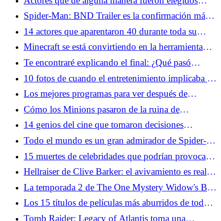
Actores que de alguna manera fueron elegidos
como adolescentes durante demasiado tiempo
Spider-Man: BND Trailer es la confirmación más
clara de un crossover de X-Men hasta el momento
14 actores que aparentaron 40 durante toda su
carrera
Minecraft se está convirtiendo en la herramienta
narrativa más inesperada del entretenimiento
Te encontraré explicando el final: ¿Qué pasó
realmente con Matthew?
10 fotos de cuando el entretenimiento implicaba un
peligro real
Los mejores programas para ver después de
Widow's Bay
Cómo los Minions pasaron de la ruina de
Facebook a los héroes de taquilla de Hollywood
14 genios del cine que tomaron decisiones
increíblemente tontas
Todo el mundo es un gran admirador de Spider-
Man: Web Tornado del tráiler de Brand New Day
15 muertes de celebridades que podrían provocar
una devastación al nivel de Michael Jackson
Hellraiser de Clive Barker: el avivamiento es real y
fantástico
La temporada 2 de The One Mystery Widow's Bay
debería negarse a resolverse
Los 15 títulos de películas más aburridos de todos
los tiempos, si se toman literalmente
Tomb Raider: Legacy of Atlantis toma una