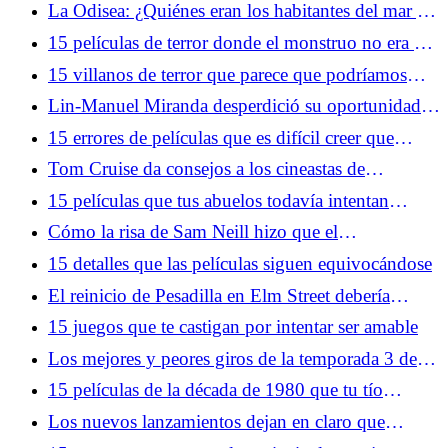
roles duales
La Odisea: ¿Quiénes eran los habitantes del mar y
por qué dan tanto miedo?
15 películas de terror donde el monstruo no era el
mayor problema
15 villanos de terror que parece que podríamos
haber combatido nosotros mismos
Lin-Manuel Miranda desperdició su oportunidad
de unirse al MCU, pero está de acuerdo con eso
15 errores de películas que es difícil creer que
hayan llegado al montaje final
Tom Cruise da consejos a los cineastas de
YouTube y Gen-Z
15 películas que tus abuelos todavía intentan
hacerte ver
Cómo la risa de Sam Neill hizo que el
metamomento más aterrador del cine fuera aún más
15 detalles que las películas siguen equivocándose
aterrador
El reinicio de Pesadilla en Elm Street debería
deshacerse de Freddy Krueger
15 juegos que te castigan por intentar ser amable
Los mejores y peores giros de la temporada 3 de
Silo se anulan entre sí
15 películas de la década de 1980 que tu tío
todavía intenta hacerte ver
Los nuevos lanzamientos dejan en claro que
Netflix tiene a YouTube en la mira