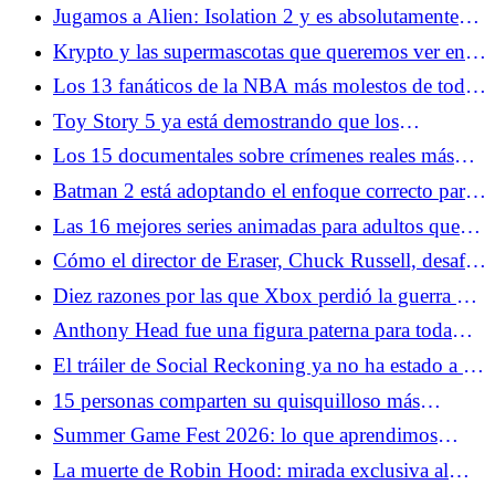
actuando
Jugamos a Alien: Isolation 2 y es absolutamente
aterrador
Krypto y las supermascotas que queremos ver en el
DCU
Los 13 fanáticos de la NBA más molestos de todos
los tiempos
Toy Story 5 ya está demostrando que los
escépticos están equivocados
Los 15 documentales sobre crímenes reales más
aterradores
Batman 2 está adoptando el enfoque correcto para
The Penguin
Las 16 mejores series animadas para adultos que
probablemente nunca hayas visto
Cómo el director de Eraser, Chuck Russell, desafió
a Arnold Schwarzenegger
Diez razones por las que Xbox perdió la guerra de
las consolas
Anthony Head fue una figura paterna para toda
una generación de fanáticos del género
El tráiler de Social Reckoning ya no ha estado a la
altura de la red social
15 personas comparten su quisquilloso más
pedante de Star Wars
Summer Game Fest 2026: lo que aprendimos
sobre Resident Evil Veronica
La muerte de Robin Hood: mirada exclusiva al
Desenmascaramiento de una leyenda de Hugh