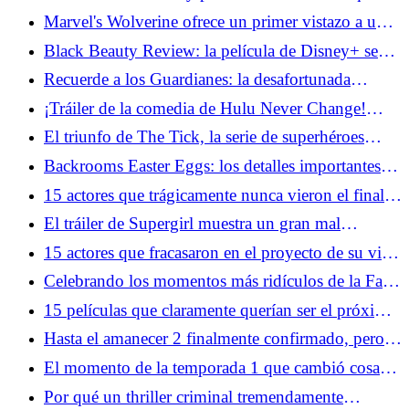
Sherlock para siempre
Marvel's Wolverine ofrece un primer vistazo a una
jugabilidad espantosa
Black Beauty Review: la película de Disney+ se
inclina hacia los tropos de la chica caballo
Recuerde a los Guardianes: la desafortunada
colaboración de Stan Lee con la NHL
¡Tráiler de la comedia de Hulu Never Change!
Confirma que los millennials ya son viejos
El triunfo de The Tick, la serie de superhéroes
olvidada de Amazon
Backrooms Easter Eggs: los detalles importantes
que configuran más historias
15 actores que trágicamente nunca vieron el final
de la producción
El tráiler de Supergirl muestra un gran mal
mejorado
15 actores que fracasaron en el proyecto de su vida
y nunca regresaron
Celebrando los momentos más ridículos de la Fase
4 del Universo Cinematográfico de Marvel
15 películas que claramente querían ser el próximo
Harry Potter
Hasta el amanecer 2 finalmente confirmado, pero
hay un problema
El momento de la temporada 1 que cambió cosas
más extrañas para siempre
Por qué un thriller criminal tremendamente