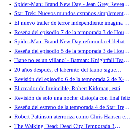
al anime de Netflix de un clásico manga
Spider-Man: Brand New Day - Jean Grey Reveal
resucita la historia abandonada de Marvel Comics
Star Trek: Nuevos mundos extraños simplemente
complicaron la ira de Khan
El nuevo tráiler de terror independiente imagina un
pánico satánico por el que realmente vale la pena
Reseña del episodio 7 de la temporada 3 de House
entrar en pánico
of the Dragon: Mátalo, Caraxes
Spider-Man: Brand New Day reformula el 'debate'
de los fanáticos de los lanzatelarañas orgánicos de
Reseña del episodio 5 de la temporada 3 de House
manera irónica
of the Dragon: El extraño nos ofrece descanso
'Bane no es un villano' - Batman: Knightfall Team
sobre la adaptación del cómic que rompió el
20 años después, el laberinto del fauno sigue
murciélago
reflejando la realidad que quieres ver
Revisión del episodio 6 de la temporada 2 de X-
Men '97: Los peligros de la evolución
El creador de Invincible, Robert Kirkman, está
intentando "eliminar lo aburrido" de los cómics
Revisión de solo una noche: distopía con final feliz
Reseña del estreno de la temporada 4 de Star Trek:
Strange New Worlds - Valles Marineris
Robert Pattinson aterroriza como Chris Hansen en
el tráiler completo en horario estelar
The Walking Dead: Dead City Temporada 3
Episodio 2 Revisión - Booby Trapped