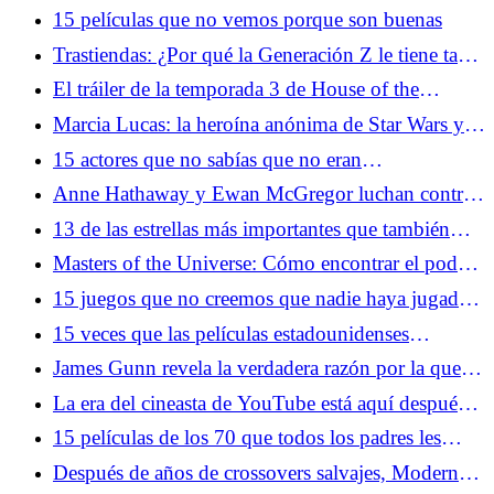
subestimado está dominando las ventas de cómics
15 películas que no vemos porque son buenas
en este momento
Trastiendas: ¿Por qué la Generación Z le tiene tanto
miedo a los años 80?
El tráiler de la temporada 3 de House of the
Dragon nos recuerda que gobernar es más difícil
Marcia Lucas: la heroína anónima de Star Wars y
que luchar
mucho más
15 actores que no sabías que no eran
estadounidenses
Anne Hathaway y Ewan McGregor luchan contra
dinosaurios en una película que NO ES Jurassic
13 de las estrellas más importantes que también
Park
están interesadas en Scientology
Masters of the Universe: Cómo encontrar el poder
de Greyskull en 2026
15 juegos que no creemos que nadie haya jugado
hasta el final
15 veces que las películas estadounidenses
fingieron que México era amarillo
James Gunn revela la verdadera razón por la que
Superman y Brainiac tienen problemas
La era del cineasta de YouTube está aquí después
del triunfo de Backrooms y Obsession
15 películas de los 70 que todos los padres les
hicieron ver
Después de años de crossovers salvajes, Modern