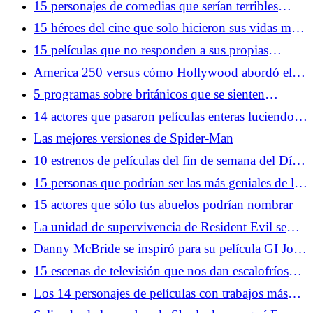
15 personajes de comedias que serían terribles
vecinos
15 héroes del cine que solo hicieron sus vidas más
difíciles
15 películas que no responden a sus propias
preguntas
America 250 versus cómo Hollywood abordó el
último cumpleaños emblemático del país
5 programas sobre británicos que se sienten
miserables para celebrar el 4 de julio
14 actores que pasaron películas enteras luciendo
confundidos
Las mejores versiones de Spider-Man
10 estrenos de películas del fin de semana del Día
de la Independencia que se convirtieron en clásicos
15 personas que podrían ser las más geniales de la
historia del mundo
15 actores que sólo tus abuelos podrían nombrar
La unidad de supervivencia de Resident Evil se
une a Monster Hunter
Danny McBride se inspiró para su película GI Joe
a partir de un corte profundo de dibujos animados
15 escenas de televisión que nos dan escalofríos
cada vez que las miramos
Los 14 personajes de películas con trabajos más
extraños de alguna manera reprimidos