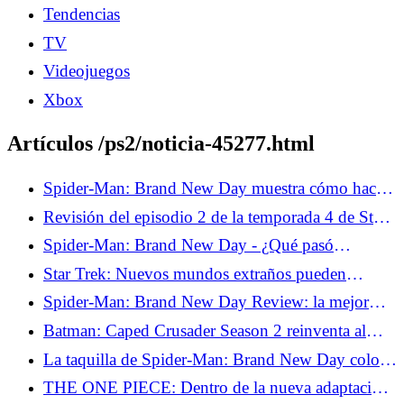
Tendencias
TV
Videojuegos
Xbox
Artículos /ps2/noticia-45277.html
Spider-Man: Brand New Day muestra cómo hacer
bien un universo compartido
Revisión del episodio 2 de la temporada 4 de Star
Trek: Strange New Worlds - El incidente de Griffin
Spider-Man: Brand New Day - ¿Qué pasó
realmente entre Peter y Ned al final?
Star Trek: Nuevos mundos extraños pueden
solucionar el mayor problema del Trek moderno
Spider-Man: Brand New Day Review: la mejor
salida de Tom Holland con la máscara
Batman: Caped Crusader Season 2 reinventa al
Joker para la era global
La taquilla de Spider-Man: Brand New Day coloca
a Wallcrawler en su propia liga entre los
THE ONE PIECE: Dentro de la nueva adaptación
superhéroes