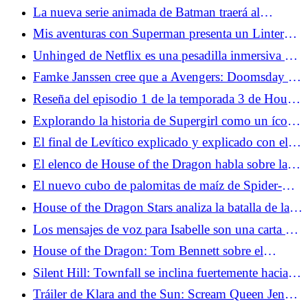
conexión humana definitiva
La nueva serie animada de Batman traerá al
Caballero Oscuro más extremo a la televisión
Mis aventuras con Superman presenta un Linterna
Verde muy diferente
Unhinged de Netflix es una pesadilla inmersiva de
invasión del hogar
Famke Janssen cree que a Avengers: Doomsday le
falta un elemento básico de X-Men
Reseña del episodio 1 de la temporada 3 de House
of the Dragon: Por la garganta
Explorando la historia de Supergirl como un ícono
queer improbable
El final de Levítico explicado y explicado con el
director
El elenco de House of the Dragon habla sobre la
brutal muerte del estreno de la temporada 3
El nuevo cubo de palomitas de maíz de Spider-
Man está recibiendo el tratamiento de dunas
House of the Dragon Stars analiza la batalla de la
garganta de la temporada 3
Los mensajes de voz para Isabelle son una carta de
amor para curarse del duelo
House of the Dragon: Tom Bennett sobre el
momento Ulf que lo explicó todo
Silent Hill: Townfall se inclina fuertemente hacia la
melancolía y estamos aquí para ello
Tráiler de Klara and the Sun: Scream Queen Jenna