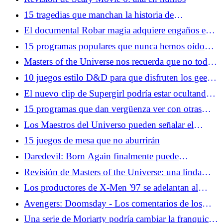
15 tragedias que manchan la historia de
Hollywood
El documental Robar magia adquiere engaños en
el mundo de las ilusiones
15 programas populares que nunca hemos oído
mencionar a nadie
Masters of the Universe nos recuerda que no todas
las tonterías tienen que ser una broma
10 juegos estilo D&D para que disfruten los geeks
modernos
El nuevo clip de Supergirl podría estar ocultando
una conexión con el hombre del mañana
15 programas que dan vergüenza ver con otras
personas en la sala
Los Maestros del Universo pueden señalar el
camino para Thor 5
15 juegos de mesa que no aburrirán
Daredevil: Born Again finalmente puede
brindarnos el equipo de Cage y Iron Fist que
Revisión de Masters of the Universe: una linda
queremos
película para niños cuando no intenta ser Barbie
Los productores de X-Men '97 se adelantan al
regreso de un favorito de los fanáticos caídos
Avengers: Doomsday - Los comentarios de los
hermanos Russo nos preocupan por Doom
Una serie de Moriarty podría cambiar la franquicia