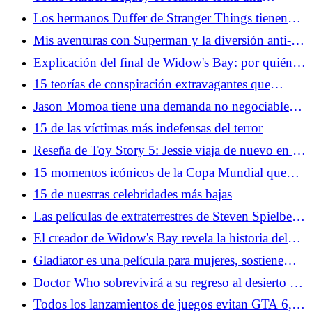
"Ningún Laras se queda atrás" Acercarse
Los hermanos Duffer de Stranger Things tienen
una nueva y misteriosa película en proceso con
Mis aventuras con Superman y la diversión anti-
Paramount
canónica de Supergirl
Explicación del final de Widow's Bay: por quién
doblan las campanas
15 teorías de conspiración extravagantes que
mucha gente todavía acepta
Jason Momoa tiene una demanda no negociable
para una película de Lobo
15 de las víctimas más indefensas del terror
Reseña de Toy Story 5: Jessie viaja de nuevo en la
clásica aventura de Pixar
15 momentos icónicos de la Copa Mundial que
incluso los no fanáticos del fútbol deberían
15 de nuestras celebridades más bajas
conocer
Las películas de extraterrestres de Steven Spielberg
son realmente toda una vida contándonos sus
El creador de Widow's Bay revela la historia del
sueños y miedos
origen del programa
Gladiator es una película para mujeres, sostiene
Russell Crowe
Doctor Who sobrevivirá a su regreso al desierto (y
será mejor por ello)
Todos los lanzamientos de juegos evitan GTA 6,