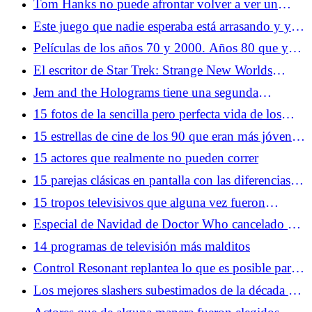
Tom Hanks no puede afrontar volver a ver un
momento de náufrago: "Me levantaré y saldré de la
Este juego que nadie esperaba está arrasando y ya
habitación"
tiene a miles de jugadores enganchados
Películas de los años 70 y 2000. Años 80 que ya
no puedes ver
El escritor de Star Trek: Strange New Worlds
minimiza las críticas a la temporada 3
Jem and the Holograms tiene una segunda
oportunidad en la acción en vivo
15 fotos de la sencilla pero perfecta vida de los
videojuegos en los años 70
15 estrellas de cine de los 90 que eran más jóvenes
de lo que pensabas
15 actores que realmente no pueden correr
15 parejas clásicas en pantalla con las diferencias de
edad más grandes
15 tropos televisivos que alguna vez fueron
comunes y que ya no puedes hacer
Especial de Navidad de Doctor Who cancelado por
la BBC mientras Russell T Davies deja las cosas
14 programas de televisión más malditos
claras
Control Resonant replantea lo que es posible para
la aclamada franquicia de Remedy
Los mejores slashers subestimados de la década de
1980