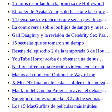
aventura
15 fotos recordando a la princesa de Hollywood
El tráiler de Avatar Aang solo hace que la esquiva
teatral de Paramount sea aún más frustrante
14 personajes de películas que serían pesadillas
para recursos humanos
La controversia sobre los hijos de sangre y huesos
revela los peligros de la adaptación
Gail Daughtry y la revisión de Celebrity Sex Pass:
buena y saludable inmundicia de Hollywood
15 secuelas que se tomaron su tiempo
Reseña del episodio 2 de la temporada 3 de House
of the Dragon: Encorvado hacia Desembarco del
YouTube Horror acaba de obtener una de sus
Rey
adaptaciones cinematográficas más importantes
Netflix enfrenta una reacción violenta en el reality
hasta el momento
show Wonka después de usar inteligencia artificial
Manos a la obra con Onimusha: Way of the
para recrear la voz de Gene Wilder
Sword: novedades del próximo gran giro de
X-Men '97 finalmente le da a Jubilee el tratamiento
Capcom
Gambit
Mankini del Capitán América reaviva el debate
sobre el servicio de fans de los videojuegos
Supergirl demuestra que la DCU debe ser más
grande que James Gunn
Los 15 MacGuffins de películas más inútiles