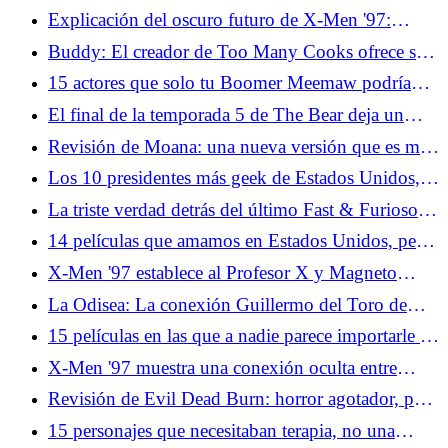
más hacia el pasado
moraleja central de la franquicia
Explicación del oscuro futuro de X-Men '97:
Madre Askani, Nathan Summers, Apocalipsis y
Buddy: El creador de Too Many Cooks ofrece su
más
versión de terror de Barney
15 actores que solo tu Boomer Meemaw podría
nombrar
El final de la temporada 5 de The Bear deja un
spin-off convincente sobre la mesa
Revisión de Moana: una nueva versión que es muy
desagradable
Los 10 presidentes más geek de Estados Unidos,
hasta donde sabemos
La triste verdad detrás del último Fast & Furioso
11 Actualización
14 películas que amamos en Estados Unidos, pero
en ningún otro lugar
X-Men '97 establece al Profesor X y Magneto
como el mayor romance de superhéroes
La Odisea: La conexión Guillermo del Toro de
Christopher Nolan promete una aventura más
15 películas en las que a nadie parece importarle el
complicada
daño a la propiedad
X-Men '97 muestra una conexión oculta entre
Wolverine y el Capitán América
Revisión de Evil Dead Burn: horror agotador, pero
no en el buen sentido
15 personajes que necesitaban terapia, no una