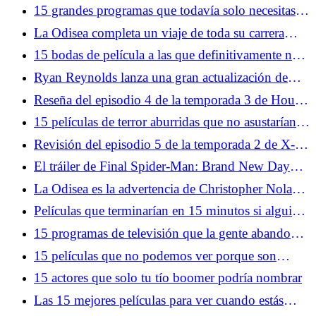
increíble historia de Doctor Strange
15 grandes programas que todavía solo necesitas
ver una vez
La Odisea completa un viaje de toda su carrera
hacia el mayor miedo de Christopher Nolan
15 bodas de película a las que definitivamente nos
opondríamos
Ryan Reynolds lanza una gran actualización de
Deadpool 4 y la mayor pista de los Vengadores
Reseña del episodio 4 de la temporada 3 de House
hasta el momento
of the Dragon: Los diarios de Tumbleton
15 películas de terror aburridas que no asustarían a
un gato
Revisión del episodio 5 de la temporada 2 de X-
Men '97: una breve parada en Arma X
El tráiler de Final Spider-Man: Brand New Day
confirma que Peter y MJ siempre serán el final del
La Odisea es la advertencia de Christopher Nolan
juego
sobre el inminente colapso de nuestro mundo
Películas que terminarían en 15 minutos si alguien
tuviera sentido común
15 programas de televisión que la gente abandonó
después de un solo episodio
15 películas que no podemos ver porque son
demasiado buenas
15 actores que solo tu tío boomer podría nombrar
Las 15 mejores películas para ver cuando estás
superando una ruptura