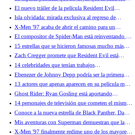
defina
El nuevo tráiler de la película Resident Evil
confirma que los fanáticos de OG están al volante
Isla olvidada: mirada exclusiva al regreso de
DreamWorks Animation a los días de gloria de los
X-Men '97 acaba de abrir el camino para un
90
personaje favorito de los fanáticos
El compositor de Spider-Man está reinventando el
tema de Spidey en Brand New Day
15 estrellas que se hicieron famosas mucho más
tarde de lo que crees
Zach Cregger promete que Resident Evil está
estructurado exactamente como los juegos de la
14 celebridades que tenían trabajos
vieja escuela
sorprendentemente comunes antes de la fama
Ebenezer de Johnny Depp podría ser la primera
película de terror basada en un cuento de Navidad
13 actores que apenas aparecen en su película más
famosa
Ghost Rider: Ryan Gosling está aportando
Kenough Energy al MCU
14 personajes de televisión que cometen el mismo
error una y otra vez
Conoce a la nueva estrella de Black Panther, David
Jonsson
Mis aventuras con Superman demuestran que la
muerte de Superman fue más que un truco de
X-Men '97 finalmente redime uno de los mayores