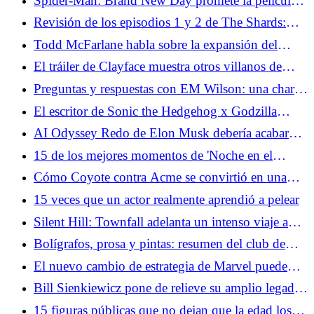
Spider-Man: Brand New Day promete la película
de Spidey más oscura hasta el momento
Revisión de los episodios 1 y 2 de The Shards:
conozca a los psicópatas adolescentes
Todd McFarlane habla sobre la expansión del
estadounidenses de la autoficción autoerótica
universo Spawn antes de su gran aniversario
El tráiler de Clayface muestra otros villanos de
Batman
Preguntas y respuestas con EM Wilson: una charla
con el escritor detrás del libro viral 'Situationship'
El escritor de Sonic the Hedgehog x Godzilla
habla sobre cruces imposibles de escalamiento de
AI Odyssey Redo de Elon Musk debería acabar
potencia
con las conversaciones sobre películas sobre IA de
15 de los mejores momentos de 'Noche en el
una vez por todas
Museo'
Cómo Coyote contra Acme se convirtió en una
saga de Hollywood de David contra Goliat en la
15 veces que un actor realmente aprendió a pelear
vida real
Silent Hill: Townfall adelanta un intenso viaje a
través de una nueva ciudad encantada
Bolígrafos, prosa y pintas: resumen del club de
escritura SDCC de Wattpad
El nuevo cambio de estrategia de Marvel puede
poner fin a sus programas de acción en vivo
Bill Sienkiewicz pone de relieve su amplio legado
en un nuevo documental
15 figuras públicas que no dejan que la edad los