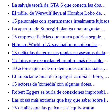
Hollywood
La salvaje teoría de GTA 6 que conecta las dos
franquicias más importantes de Rockstar
El tráiler de Werwulf lleva al Hombre Lobo de
regreso a sus raíces anteriores a la Ilustración
15 personajes con apartamentos irrealmente lujosos
La apertura de Supergirl plantea una pregunta:
¿Qué superhéroes aún pueden gobernar la taquilla?
15 empresas ficticias que nunca podrían seguir
funcionando en el mundo real
Hitman: World of Assassination mantiene las
sorpresas cinco años después
13 películas de terror inspiradas en asesinos de la
vida real
15 fotos que recuerdan el nombre más deseable de
Hollywood
10 actores que hicieron demandas contractuales
especialmente únicas
El impactante final de Supergirl cambia el libro, el
personaje y las obras
15 actores de 'comedia' con algunas dotes
dramáticas serias
Robert Eggers se burla de conexiones improbables
entre The Northman y Werwulf
Las cosas más extrañas que hay que saber sobre los
extraterrestres, según los teóricos de la conspiración
15 detalles que las películas se equivocaron