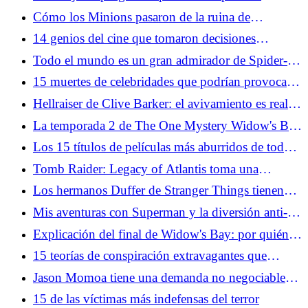
Widow's Bay
Cómo los Minions pasaron de la ruina de
Facebook a los héroes de taquilla de Hollywood
14 genios del cine que tomaron decisiones
increíblemente tontas
Todo el mundo es un gran admirador de Spider-
Man: Web Tornado del tráiler de Brand New Day
15 muertes de celebridades que podrían provocar
una devastación al nivel de Michael Jackson
Hellraiser de Clive Barker: el avivamiento es real y
fantástico
La temporada 2 de The One Mystery Widow's Bay
debería negarse a resolverse
Los 15 títulos de películas más aburridos de todos
los tiempos, si se toman literalmente
Tomb Raider: Legacy of Atlantis toma una
"Ningún Laras se queda atrás" Acercarse
Los hermanos Duffer de Stranger Things tienen
una nueva y misteriosa película en proceso con
Mis aventuras con Superman y la diversión anti-
Paramount
canónica de Supergirl
Explicación del final de Widow's Bay: por quién
doblan las campanas
15 teorías de conspiración extravagantes que
mucha gente todavía acepta
Jason Momoa tiene una demanda no negociable
para una película de Lobo
15 de las víctimas más indefensas del terror