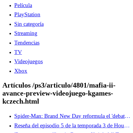
Película
PlayStation
Sin categoría
Streaming
Tendencias
TV
Videojuegos
Xbox
Artículos /ps3/articulo/4801/mafia-ii-
avance-preview-videojuego-kgames-
kczech.html
Spider-Man: Brand New Day reformula el 'debate'
de los fanáticos de los lanzatelarañas orgánicos de
Reseña del episodio 5 de la temporada 3 de House
manera irónica
of the Dragon: El extraño nos ofrece descanso