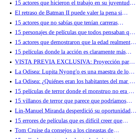
15 actores que hicieron el trabajo en su juventud y
en su vejez
El retraso de Batman II puede valer la pena si
conseguimos una obra maestra
15 actores que no sabías que tenían carreras
completamente diferentes
15 personajes de películas que todos pensaban que
eran los villanos... hasta que crecieron
15 actores que demostraron que la edad realmente
es solo un número
15 películas donde la acción es claramente más
importante que la trama
VISTA PREVIA EXCLUSIVA: Proyección para
fans de la temporada 2 de Dark Matter y obsequio
La Odisea: Lupita Nyong'o es una maestra de los
especial en la Comic-Con de San Diego
roles duales
La Odisea: ¿Quiénes eran los habitantes del mar y
por qué dan tanto miedo?
15 películas de terror donde el monstruo no era el
mayor problema
15 villanos de terror que parece que podríamos
haber combatido nosotros mismos
Lin-Manuel Miranda desperdició su oportunidad
de unirse al MCU, pero está de acuerdo con eso
15 errores de películas que es difícil creer que
hayan llegado al montaje final
Tom Cruise da consejos a los cineastas de
YouTube y Gen-Z