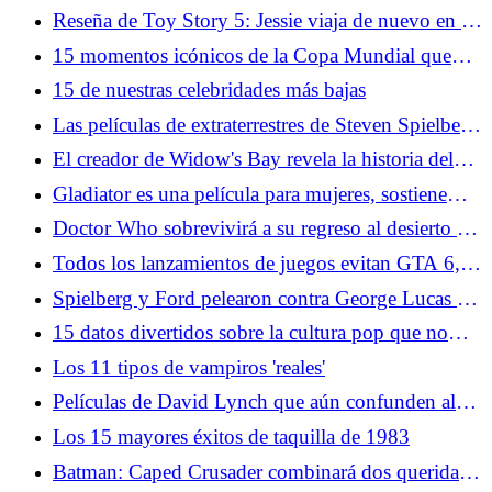
Reseña de Toy Story 5: Jessie viaja de nuevo en la
clásica aventura de Pixar
15 momentos icónicos de la Copa Mundial que
incluso los no fanáticos del fútbol deberían
15 de nuestras celebridades más bajas
conocer
Las películas de extraterrestres de Steven Spielberg
son realmente toda una vida contándonos sus
El creador de Widow's Bay revela la historia del
sueños y miedos
origen del programa
Gladiator es una película para mujeres, sostiene
Russell Crowe
Doctor Who sobrevivirá a su regreso al desierto (y
será mejor por ello)
Todos los lanzamientos de juegos evitan GTA 6,
excepto dos gigantes de la cultura pop
Spielberg y Ford pelearon contra George Lucas en
la peor secuela de Indiana Jones (y perdieron)
15 datos divertidos sobre la cultura pop que no
aprendiste en la escuela
Los 11 tipos de vampiros 'reales'
Películas de David Lynch que aún confunden al
público
Los 15 mayores éxitos de taquilla de 1983
Batman: Caped Crusader combinará dos queridas