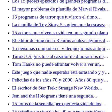
Los 15 peores episodios de grandes programas de
televisión
El mayor problema de plantilla de Marvel Rivals
no son los mutantes, sino el equilibrio de roles
13 programas de terror que tuvieron el ritmo
perfecto
La taquilla de Toy Story 5 sugiere que la escasez
de secuelas sigue siendo algo bueno
15 actores que viven su vida en un segundo plano
El editor de Superman Returns analiza algunos de
los mayores problemas de la película
15 personas comparten el videojuego más antiguo
que recuerdan haber jugado
Turok: Origins trae al cazador de dinosaurios de
entre los muertos
Tom Hanks no puede afrontar volver a ver un
momento de náufrago: "Me levantaré y saldré de la
Este juego que nadie esperaba está arrasando y ya
habitación"
tiene a miles de jugadores enganchados
Películas de los años 70 y 2000. Años 80 que ya
no puedes ver
El escritor de Star Trek: Strange New Worlds
minimiza las críticas a la temporada 3
Jem and the Holograms tiene una segunda
oportunidad en la acción en vivo
15 fotos de la sencilla pero perfecta vida de los
videojuegos en los años 70
15 estrellas de cine de los 90 que eran más jóvenes