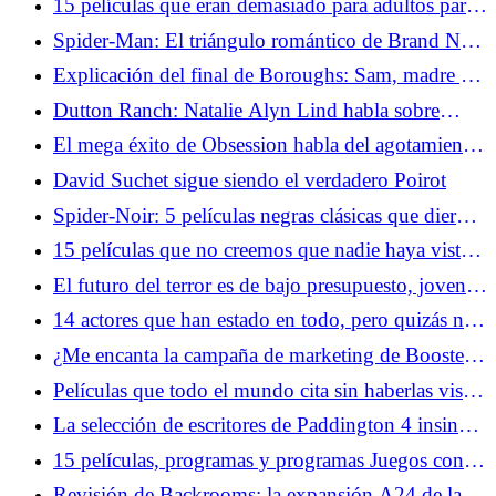
15 películas que eran demasiado para adultos para
promocionarse entre niños
Spider-Man: El triángulo romántico de Brand New
Day puede arreglar una historia cómica odiada
Explicación del final de Boroughs: Sam, madre y
ese momento final
Dutton Ranch: Natalie Alyn Lind habla sobre
cómo convertirse en vaquero... y cómo ser el
El mega éxito de Obsession habla del agotamiento
payaso
de la cultura en línea de la 'epidemia masculina
David Suchet sigue siendo el verdadero Poirot
solitaria'
Spider-Noir: 5 películas negras clásicas que dieron
forma a la aventura de Spider-Man
15 películas que no creemos que nadie haya visto
en su totalidad
El futuro del terror es de bajo presupuesto, joven y
muy online
14 actores que han estado en todo, pero quizás no
los reconozcas
¿Me encanta la campaña de marketing de Boosters?
Boots Riley te tuitea
Películas que todo el mundo cita sin haberlas visto
realmente
La selección de escritores de Paddington 4 insinúa
una sátira política del oso más famoso de Inglaterra
15 películas, programas y programas Juegos con
excesivo estudio de historia adicional requerido
Revisión de Backrooms: la expansión A24 de la