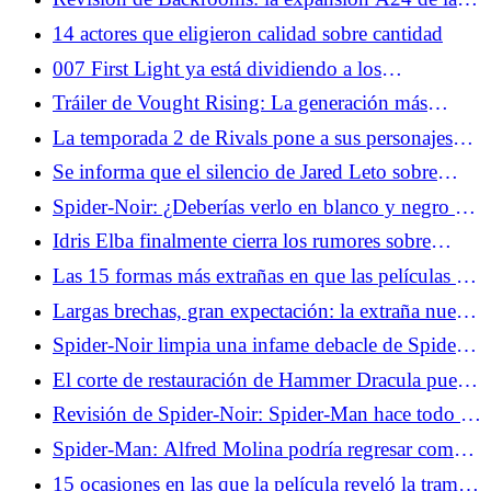
serie de YouTube da vueltas en círculos
14 actores que eligieron calidad sobre cantidad
007 First Light ya está dividiendo a los
jugadores... y eso está bien
Tráiler de Vought Rising: La generación más
grande recibe el tratamiento de los chicos
La temporada 2 de Rivals pone a sus personajes
femeninos al frente y al centro
Se informa que el silencio de Jared Leto sobre
Masters of the Universe no es una coincidencia
Spider-Noir: ¿Deberías verlo en blanco y negro o
en color?
Idris Elba finalmente cierra los rumores sobre
James Bond
Las 15 formas más extrañas en que las películas de
la década de 2000 intentaron parecer "geniales"
Largas brechas, gran expectación: la extraña nueva
matemática de la estrategia de lanzamiento
Spider-Noir limpia una infame debacle de Spider-
televisivo
Man
El corte de restauración de Hammer Dracula puede
establecer a Christopher Lee como el vampiro más
Revisión de Spider-Noir: Spider-Man hace todo lo
aterrador
que Bogie puede
Spider-Man: Alfred Molina podría regresar como
Doctor Octopus, pero realmente no debería
15 ocasiones en las que la película reveló la trama