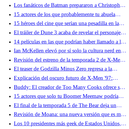
recordarán su pasado cuestionable
Los fanáticos de Batman prepararon a Christopher
Nolan para las críticas a La Odisea
15 actores de los que probablemente tu abuela
estaba enamorada
15 héroes del cine que serían una pesadilla en la
vida real
El tráiler de Dune 3 acaba de revelar el personaje
más importante de la franquicia
14 películas en las que podrían haber llamado a la
policía
Ian McKellen elevó por sí solo la cultura nerd en la
década de 2000
Revisión del estreno de la temporada 2 de X-Men
'97: regreso al pasado, pero también al futuro y
El teaser de Godzilla Minus Zero regresa a la
más hacia el pasado
moraleja central de la franquicia
Explicación del oscuro futuro de X-Men '97:
Madre Askani, Nathan Summers, Apocalipsis y
Buddy: El creador de Too Many Cooks ofrece su
más
versión de terror de Barney
15 actores que solo tu Boomer Meemaw podría
nombrar
El final de la temporada 5 de The Bear deja un
spin-off convincente sobre la mesa
Revisión de Moana: una nueva versión que es muy
desagradable
Los 10 presidentes más geek de Estados Unidos,