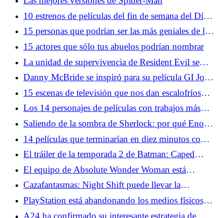
Las mejores versiones de Spider-Man
10 estrenos de películas del fin de semana del Día
de la Independencia que se convirtieron en clásicos
15 personas que podrían ser las más geniales de la
historia del mundo
15 actores que sólo tus abuelos podrían nombrar
La unidad de supervivencia de Resident Evil se
une a Monster Hunter
Danny McBride se inspiró para su película GI Joe
a partir de un corte profundo de dibujos animados
15 escenas de televisión que nos dan escalofríos
cada vez que las miramos
Los 14 personajes de películas con trabajos más
extraños de alguna manera reprimidos
Saliendo de la sombra de Sherlock: por qué Enola
Holmes trabaja como detective héroe
14 películas que terminarían en diez minutos con
tecnología moderna
El tráiler de la temporada 2 de Batman: Caped
Crusader promete más villanos profundos
El equipo de Absolute Wonder Woman está
adaptando una de las mejores películas de género
Cazafantasmas: Night Shift puede llevar la
de la historia
franquicia más allá del núcleo cuatro
PlayStation está abandonando los medios físicos,
en detrimento de los consumidores
A24 ha confirmado su interesante estrategia de