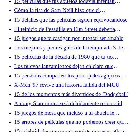
15 películas que tus abuelos todavía intentan
hacerte ver
Cómo la risa de Sam Neill hizo que el
metamomento más aterrador del cine fuera aún más
15 detalles que las películas siguen equivocándose
aterrador
El reinicio de Pesadilla en Elm Street debería
deshacerse de Freddy Krueger
15 juegos que te castigan por intentar ser amable
Los mejores y peores giros de la temporada 3 de
Silo se anulan entre sí
15 películas de la década de 1980 que tu tío
todavía intenta hacerte ver
Los nuevos lanzamientos dejan en claro que
Netflix tiene a YouTube en la mira
15 personas comparten los principales agujeros de
la trama de películas taquilleras
X-Men '97 revive una historia fallida del MCU
15 de los momentos más divertidos de 'Dodgeball'
Antony Starr nunca será debidamente reconocido
por su grandeza como Homelander
15 juegos de mesa que incluso a tu abuela le
encantaría jugar
15 errores de películas que no podemos creer que
hayan llegado hasta el montaje final
15 celebridades que nunca supiste que eran atletas