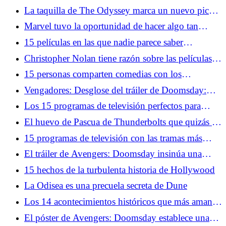
ventas
errores de la serie original
La taquilla de The Odyssey marca un nuevo pico
para Nolan, un nuevo mínimo para los
Marvel tuvo la oportunidad de hacer algo tan
descontentos de las redes sociales
divertido con Avengers: Doomsday en SDCC
15 películas en las que nadie parece saber
2026
realmente lo que pasó
Christopher Nolan tiene razón sobre las películas
de terror y es exactamente por eso que debería
15 personas comparten comedias con los
hacer una
personajes principales más desagradables
Vengadores: Desglose del tráiler de Doomsday:
Doctor Doom, X-Men, Capitán América regresa
Los 15 programas de televisión perfectos para
adolescentes de la década de 2000
El huevo de Pascua de Thunderbolts que quizás te
hayas perdido en el tráiler de Avengers: Doomsday
15 programas de televisión con las tramas más
repetitivas
El tráiler de Avengers: Doomsday insinúa una
historia oscura de Ant-Man
15 hechos de la turbulenta historia de Hollywood
La Odisea es una precuela secreta de Dune
Los 14 acontecimientos históricos que más aman
los geeks
El póster de Avengers: Doomsday establece una