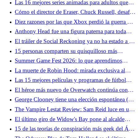
Las 16 mejores series animadas para adultos que
probablemente nunca hayas visto
Cómo el director de Eraser, Chuck Russell, desafió
a Arnold Schwarzenegger
Diez razones por las que Xbox perdió la guerra de
las consolas
Anthony Head fue una figura paterna para toda
una generación de fanáticos del género
El tráiler de Social Reckoning ya no ha estado a la
altura de la red social
15 personas comparten su quisquilloso más
pedante de Star Wars
Summer Game Fest 2026: lo que aprendimos
sobre Resident Evil Veronica
La muerte de Robin Hood: mirada exclusiva al
Desenmascaramiento de una leyenda de Hugh
Las 15 mejores películas y programas de fútbol
Jackman
para ponerte de humor para la Copa Mundial
El héroe más nuevo de Overwatch continúa con
los errores de diseño de personajes del juego
George Clooney tiene una elección espontánea (y
sólida) para el próximo James Bond
The Vampire Lestat Review: Sam Reid luce en una
nueva y ambiciosa "Entrevista" Capítulo
El último giro de Widow's Bay pone al alcalde
Tom en una situación imposible
15 de las teorías de conspiración más geek del Área
51