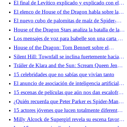
El final de Levítico explicado y explicado con el
director
El elenco de House of the Dragon habla sobre la
brutal muerte del estreno de la temporada 3
El nuevo cubo de palomitas de maíz de Spider-
Man está recibiendo el tratamiento de dunas
House of the Dragon Stars analiza la batalla de la
garganta de la temporada 3
Los mensajes de voz para Isabelle son una carta de
amor para curarse del duelo
House of the Dragon: Tom Bennett sobre el
momento Ulf que lo explicó todo
Silent Hill: Townfall se inclina fuertemente hacia la
melancolía y estamos aquí para ello
Tráiler de Klara and the Sun: Scream Queen Jenna
Ortega prueba la ciencia ficción en la película
15 celebridades que no sabías que vivían tanto
retrasada de Taika Waititi
El anuncio de asociación de inteligencia artificial
de Google y A24 no está cayendo bien
15 escenas de películas que aún nos dan escalofríos
cada vez que las vemos
¿Quién recuerda que Peter Parker es Spider-Man
en Brand New Day?
15 actores jóvenes que lucen totalmente diferentes
ahora
Milly Alcock de Supergirl revela su escena favorita
de los cómics de Woman of Tomorrow