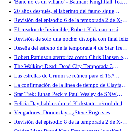
'Bane no es un villano' - Batman: Knightfall Team
sobre la adaptación del cómic que rompió el
20 años después, el laberinto del fauno sigue
murciélago
reflejando la realidad que quieres ver
Revisión del episodio 6 de la temporada 2 de X-
Men '97: Los peligros de la evolución
El creador de Invincible, Robert Kirkman, está
intentando "eliminar lo aburrido" de los cómics
Revisión de solo una noche: distopía con final feliz
Reseña del estreno de la temporada 4 de Star Trek:
Strange New Worlds - Valles Marineris
Robert Pattinson aterroriza como Chris Hansen en
el tráiler completo en horario estelar
The Walking Dead: Dead City Temporada 3
Episodio 2 Revisión - Booby Trapped
Las estrellas de Grimm se reúnen para el 15.º
aniversario y revelan dónde se encuentra la película
La confirmación de la línea de tiempo de Clayface
plantea preguntas sobre la DCU
Star Trek: Ethan Peck y Paul Wesley de SNW
sobre la forja de la amistad entre Kirk y Spock
Felicia Day habla sobre el Kickstarter récord de la
película The Guild Reunion
Vengadores: Doomsday - ¿Steve Rogers es
realmente Steve Rogers?
Revisión del episodio 8 de la temporada 2 de X-
Men '97: Jugando una mala mano