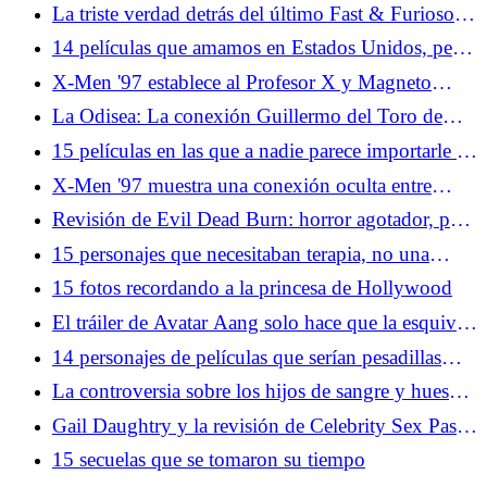
hasta donde sabemos
La triste verdad detrás del último Fast & Furioso
11 Actualización
14 películas que amamos en Estados Unidos, pero
en ningún otro lugar
X-Men '97 establece al Profesor X y Magneto
como el mayor romance de superhéroes
La Odisea: La conexión Guillermo del Toro de
Christopher Nolan promete una aventura más
15 películas en las que a nadie parece importarle el
complicada
daño a la propiedad
X-Men '97 muestra una conexión oculta entre
Wolverine y el Capitán América
Revisión de Evil Dead Burn: horror agotador, pero
no en el buen sentido
15 personajes que necesitaban terapia, no una
aventura
15 fotos recordando a la princesa de Hollywood
El tráiler de Avatar Aang solo hace que la esquiva
teatral de Paramount sea aún más frustrante
14 personajes de películas que serían pesadillas
para recursos humanos
La controversia sobre los hijos de sangre y huesos
revela los peligros de la adaptación
Gail Daughtry y la revisión de Celebrity Sex Pass:
buena y saludable inmundicia de Hollywood
15 secuelas que se tomaron su tiempo