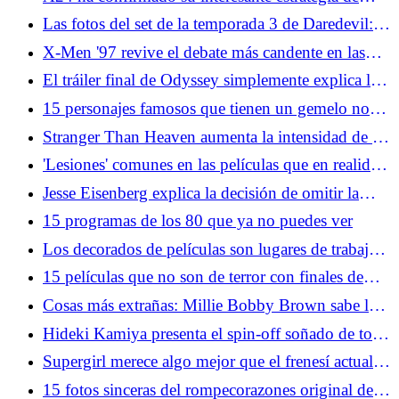
relanzamiento para trastiendas
Las fotos del set de la temporada 3 de Daredevil:
Born Again muestran el reemplazo de un héroe
X-Men '97 revive el debate más candente en las
tiendas de cómics de la década de 1990
El tráiler final de Odyssey simplemente explica la
trama para que los grandes no clásicos también la
15 personajes famosos que tienen un gemelo no
disfruten
famoso
Stranger Than Heaven aumenta la intensidad de la
franquicia Brawler de Sega
'Lesiones' comunes en las películas que en realidad
serían fatales en la vida real
Jesse Eisenberg explica la decisión de omitir la
secuela de la red social
15 programas de los 80 que ya no puedes ver
Los decorados de películas son lugares de trabajo,
no moleste a los empleados
15 películas que no son de terror con finales de
película de terror
Cosas más extrañas: Millie Bobby Brown sabe lo
que les pasó a Eleven y nosotros nunca lo
Hideki Kamiya presenta el spin-off soñado de todo
sabremos
fanático de Resident Evil
Supergirl merece algo mejor que el frenesí actual
de los medios
15 fotos sinceras del rompecorazones original de