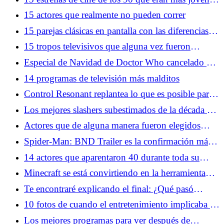
de lo que pensabas
15 actores que realmente no pueden correr
15 parejas clásicas en pantalla con las diferencias de
edad más grandes
15 tropos televisivos que alguna vez fueron
comunes y que ya no puedes hacer
Especial de Navidad de Doctor Who cancelado por
la BBC mientras Russell T Davies deja las cosas
14 programas de televisión más malditos
claras
Control Resonant replantea lo que es posible para
la aclamada franquicia de Remedy
Los mejores slashers subestimados de la década de
1980
Actores que de alguna manera fueron elegidos
como adolescentes durante demasiado tiempo
Spider-Man: BND Trailer es la confirmación más
clara de un crossover de X-Men hasta el momento
14 actores que aparentaron 40 durante toda su
carrera
Minecraft se está convirtiendo en la herramienta
narrativa más inesperada del entretenimiento
Te encontraré explicando el final: ¿Qué pasó
realmente con Matthew?
10 fotos de cuando el entretenimiento implicaba un
peligro real
Los mejores programas para ver después de