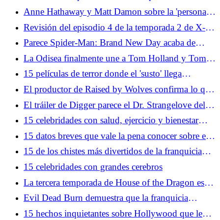
House of the Dragon: Pesada es la cabeza
Anne Hathaway y Matt Damon sobre la 'persona
profundamente amable detrás del genio de
Revisión del episodio 4 de la temporada 2 de X-
Christopher Nolan'
Men '97: apto para sobrevivir
Parece Spider-Man: Brand New Day acaba de
agregar otro vengador
La Odisea finalmente une a Tom Holland y Tom
Holland
15 películas de terror donde el 'susto' llega
demasiado cerca de casa
El productor de Raised by Wolves confirma lo que
realmente mató a la temporada 3
El tráiler de Digger parece el Dr. Strangelove del
siglo XXI
15 celebridades con salud, ejercicio y bienestar
extra extraños Prácticas dietéticas
15 datos breves que vale la pena conocer sobre el
negocio del cine
15 de los chistes más divertidos de la franquicia
Austin Powers
15 celebridades con grandes cerebros
La tercera temporada de House of the Dragon es
terapéutica para los fanáticos de Game of Thrones
Evil Dead Burn demuestra que la franquicia
necesita más comedia
15 hechos inquietantes sobre Hollywood que le