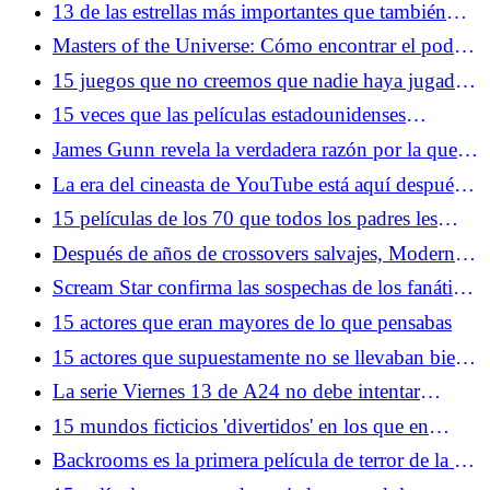
dinosaurios en una película que NO ES Jurassic
13 de las estrellas más importantes que también
Park
están interesadas en Scientology
Masters of the Universe: Cómo encontrar el poder
de Greyskull en 2026
15 juegos que no creemos que nadie haya jugado
hasta el final
15 veces que las películas estadounidenses
fingieron que México era amarillo
James Gunn revela la verdadera razón por la que
Superman y Brainiac tienen problemas
La era del cineasta de YouTube está aquí después
del triunfo de Backrooms y Obsession
15 películas de los 70 que todos los padres les
hicieron ver
Después de años de crossovers salvajes, Modern
Warfare 4 quiere que lo tomen en serio nuevamente
Scream Star confirma las sospechas de los fanáticos
sobre el destino del icónico villano
15 actores que eran mayores de lo que pensabas
15 actores que supuestamente no se llevaban bien
en el set
La serie Viernes 13 de A24 no debe intentar
arreglar la línea de tiempo
15 mundos ficticios 'divertidos' en los que en
realidad no quieres vivir
Backrooms es la primera película de terror de la era
de la IA