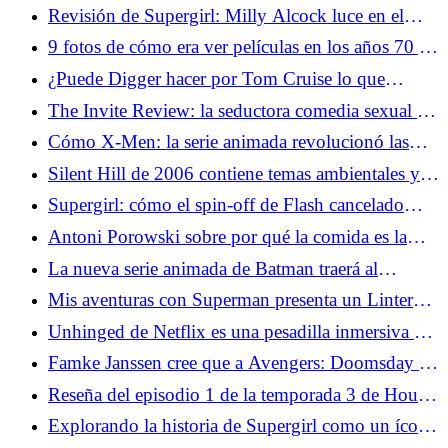
Revisión de Supergirl: Milly Alcock luce en el
mashup occidental de Uneven Space
9 fotos de cómo era ver películas en los años 70 y
90 Años 80
¿Puede Digger hacer por Tom Cruise lo que
Birdman hizo por Michael Keaton?
The Invite Review: la seductora comedia sexual de
Olivia Wilde es el evento del verano
Cómo X-Men: la serie animada revolucionó las
adaptaciones de superhéroes
Silent Hill de 2006 contiene temas ambientales y
políticos sorprendentemente relevantes
Supergirl: cómo el spin-off de Flash cancelado
llevó a Maid of Might a la pantalla
Antoni Porowski sobre por qué la comida es la
conexión humana definitiva
La nueva serie animada de Batman traerá al
Caballero Oscuro más extremo a la televisión
Mis aventuras con Superman presenta un Linterna
Verde muy diferente
Unhinged de Netflix es una pesadilla inmersiva de
invasión del hogar
Famke Janssen cree que a Avengers: Doomsday le
falta un elemento básico de X-Men
Reseña del episodio 1 de la temporada 3 de House
of the Dragon: Por la garganta
Explorando la historia de Supergirl como un ícono
queer improbable