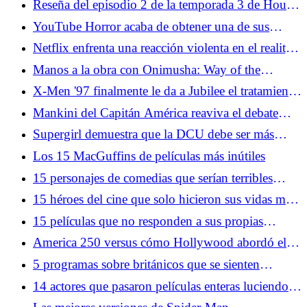
Reseña del episodio 2 de la temporada 3 de House
of the Dragon: Encorvado hacia Desembarco del
YouTube Horror acaba de obtener una de sus
Rey
adaptaciones cinematográficas más importantes
Netflix enfrenta una reacción violenta en el reality
hasta el momento
show Wonka después de usar inteligencia artificial
Manos a la obra con Onimusha: Way of the
para recrear la voz de Gene Wilder
Sword: novedades del próximo gran giro de
X-Men '97 finalmente le da a Jubilee el tratamiento
Capcom
Gambit
Mankini del Capitán América reaviva el debate
sobre el servicio de fans de los videojuegos
Supergirl demuestra que la DCU debe ser más
grande que James Gunn
Los 15 MacGuffins de películas más inútiles
15 personajes de comedias que serían terribles
vecinos
15 héroes del cine que solo hicieron sus vidas más
difíciles
15 películas que no responden a sus propias
preguntas
America 250 versus cómo Hollywood abordó el
último cumpleaños emblemático del país
5 programas sobre británicos que se sienten
miserables para celebrar el 4 de julio
14 actores que pasaron películas enteras luciendo
confundidos