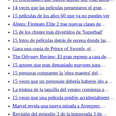
legítimos
14 veces que las películas presentaron el gran
estado de Florida
15 películas de los años 60 que ya no puedes ver
Aliens: Fireteam Elite 2 trae nuevas clases de
personajes y xenomorfos a la franquicia
15 de los chistes más divertidos de 'Superbad'
15 fotos de películas detrás de escena donde las
cosas no lucen tan glamorosas en la vida real
Gana una copia de Prince of Swords, el
emocionante próximo capítulo de la serie Arcana
The Odyssey Review: El gran regreso a casa de
Academy de Elise Kova
Christopher Nolan
15 actores que eran demasiado mayores para
protagonizar películas de acción
15 personas comparten la 'obra maestra' del
videojuego que realmente apesta jugar
15 veces que un personaje debería haberse ido a
casa
La tristeza de la taquilla del verano comienza a
sentirse como en 1969
15 veces que una película predijo accidentalmente
eventos reales
Marvel revela una nueva mirada a Avengers:
Doomsday con Loki en el centro de todo
Revisión del episodio 3 de la temporada 3 de