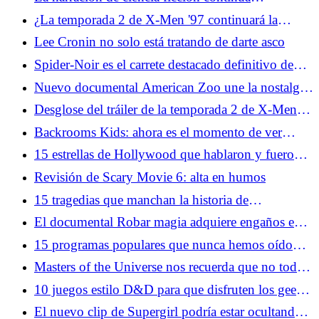
evolucionando sin IA
¿La temporada 2 de X-Men '97 continuará la
historia de amor queer oculta a plena vista?
Lee Cronin no solo está tratando de darte asco
Spider-Noir es el carrete destacado definitivo de
Nicolas Cage
Nuevo documental American Zoo une la nostalgia
y lo increíble
Desglose del tráiler de la temporada 2 de X-Men
'97: Apocalipsis, nuevos disfraces y más
Backrooms Kids: ahora es el momento de ver
Twin Peaks
15 estrellas de Hollywood que hablaron y fueron
silenciadas
Revisión de Scary Movie 6: alta en humos
15 tragedias que manchan la historia de
Hollywood
El documental Robar magia adquiere engaños en
el mundo de las ilusiones
15 programas populares que nunca hemos oído
mencionar a nadie
Masters of the Universe nos recuerda que no todas
las tonterías tienen que ser una broma
10 juegos estilo D&D para que disfruten los geeks
modernos
El nuevo clip de Supergirl podría estar ocultando