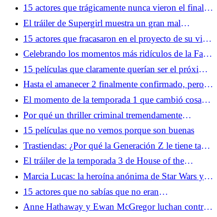
que configuran más historias
15 actores que trágicamente nunca vieron el final
de la producción
El tráiler de Supergirl muestra un gran mal
mejorado
15 actores que fracasaron en el proyecto de su vida
y nunca regresaron
Celebrando los momentos más ridículos de la Fase
4 del Universo Cinematográfico de Marvel
15 películas que claramente querían ser el próximo
Harry Potter
Hasta el amanecer 2 finalmente confirmado, pero
hay un problema
El momento de la temporada 1 que cambió cosas
más extrañas para siempre
Por qué un thriller criminal tremendamente
subestimado está dominando las ventas de cómics
15 películas que no vemos porque son buenas
en este momento
Trastiendas: ¿Por qué la Generación Z le tiene tanto
miedo a los años 80?
El tráiler de la temporada 3 de House of the
Dragon nos recuerda que gobernar es más difícil
Marcia Lucas: la heroína anónima de Star Wars y
que luchar
mucho más
15 actores que no sabías que no eran
estadounidenses
Anne Hathaway y Ewan McGregor luchan contra