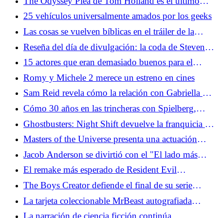
The Odyssey Plea de Tom Holland es el último
intento de la Generación Z para salvar el cine
25 vehículos universalmente amados por los geeks
Las cosas se vuelven bíblicas en el tráiler de la
temporada 5 de The Bear
Reseña del día de divulgación: la coda de Steven
Spielberg para una vida de películas de
15 actores que eran demasiado buenos para el
extraterrestres
guión que les dieron
Romy y Michele 2 merece un estreno en cines
Sam Reid revela cómo la relación con Gabriella es
clave para El vampiro Lestat
Cómo 30 años en las trincheras con Spielberg,
Aliens, Indy y Dinosaurs llevaron al Día de la
Ghostbusters: Night Shift devuelve la franquicia a
Divulgación
la animación, su hogar natural
Masters of the Universe presenta una actuación
realmente genial de Jared Leto
Jacob Anderson se divirtió con el "El lado más
malvado” de Louis en El vampiro Lestat
El remake más esperado de Resident Evil
finalmente está sucediendo
The Boys Creator defiende el final de su serie
divisiva
La tarjeta coleccionable MrBeast autografiada
destaca el último conjunto de Topps
La narración de ciencia ficción continúa