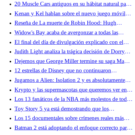
historias de Batman en la temporada 2
20 Muscle Cars antiguos en su hábitat natural para
todos los amantes de los engranajes
Kenan y Kel hablan sobre el nuevo juego móvil
Fizzy y la expansión de su marca
Reseña de La muerte de Robin Hood: Hugh
Jackman lidera una elegía maravillosamente brutal
Widow's Bay acaba de avergonzar a todas las
últimas chicas
El final del día de divulgación explicado con el
guionista
Judith Light analiza la trágica decisión de Dorry
sobre El terror: el diablo de plata
Dejemos que George Miller termine su saga Mad
Max
12 estrellas de Disney que no continuaron
actuando
Jugamos a Alien: Isolation 2 y es absolutamente
aterrador
Krypto y las supermascotas que queremos ver en el
DCU
Los 13 fanáticos de la NBA más molestos de todos
los tiempos
Toy Story 5 ya está demostrando que los
escépticos están equivocados
Los 15 documentales sobre crímenes reales más
aterradores
Batman 2 está adoptando el enfoque correcto para
The Penguin