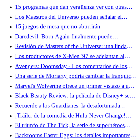
una conexión con el hombre del mañana
15 programas que dan vergüenza ver con otras
personas en la sala
Los Maestros del Universo pueden señalar el
camino para Thor 5
15 juegos de mesa que no aburrirán
Daredevil: Born Again finalmente puede
brindarnos el equipo de Cage y Iron Fist que
Revisión de Masters of the Universe: una linda
queremos
película para niños cuando no intenta ser Barbie
Los productores de X-Men '97 se adelantan al
regreso de un favorito de los fanáticos caídos
Avengers: Doomsday - Los comentarios de los
hermanos Russo nos preocupan por Doom
Una serie de Moriarty podría cambiar la franquicia
Sherlock para siempre
Marvel's Wolverine ofrece un primer vistazo a una
jugabilidad espantosa
Black Beauty Review: la película de Disney+ se
inclina hacia los tropos de la chica caballo
Recuerde a los Guardianes: la desafortunada
colaboración de Stan Lee con la NHL
¡Tráiler de la comedia de Hulu Never Change!
Confirma que los millennials ya son viejos
El triunfo de The Tick, la serie de superhéroes
olvidada de Amazon
Backrooms Easter Eggs: los detalles importantes