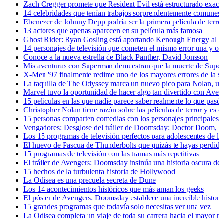
Zach Cregger promete que Resident Evil está estructurado exac
14 celebridades que tenían trabajos sorprendentemente comunes
Ebenezer de Johnny Depp podría ser la primera película de ter
13 actores que apenas aparecen en su película más famosa
Ghost Rider: Ryan Gosling está aportando Kenough Energy 
14 personajes de televisión que cometen el mismo error una y o
Conoce a la nueva estrella de Black Panther, David Jonsson
Mis aventuras con Superman demuestran que la muerte de Supe
X-Men '97 finalmente redime uno de los mayores errores de la s
La taquilla de The Odyssey marca un nuevo pico para Nolan, un
Marvel tuvo la oportunidad de hacer algo tan divertido con
15 películas en las que nadie parece saber realmente lo que pas
Christopher Nolan tiene razón sobre las películas de terror y e
15 personas comparten comedias con los personajes principale
Vengadores: Desglose del tráiler de Doomsday: Doctor Doom,
Los 15 programas de televisión perfectos para adolescentes de 
El huevo de Pascua de Thunderbolts que quizás te hayas perdid
15 programas de televisión con las tramas más repetitivas
El tráiler de Avengers: Doomsday insinúa una historia oscura 
15 hechos de la turbulenta historia de Hollywood
La Odisea es una precuela secreta de Dune
Los 14 acontecimientos históricos que más aman los geeks
El póster de Avengers: Doomsday establece una increíble histo
15 grandes programas que todavía solo necesitas ver una vez
La Odisea completa un viaje de toda su carrera hacia el mayor