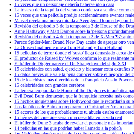
15 veces que un personaje debería haberse ido a casa
La tristeza de la taquilla del verano comienza a sentirse como 
15 veces que una película predijo accidentalmente eventos real
Marvel revela una nueva mirada a Avengers: Doomsday con Lok
Revisión del episodio 3 de la temporada 3 de House of the Dra
Anne Hathaway y Matt Damon sobre la 'persona profundamente 
Revisión del episodio 4 de la temporada 2 de X-Men '97: apto p
Parece Spider-Man: Brand New Day acaba de agregar otro ve
La Odisea finalmente une a Tom Holland y Tom Holland
15 películas de terror donde el 'susto' llega demasiado cerca de 
El productor de Raised by Wolves confirma lo que realmente m
El tráiler de Digger parece el Dr. Strangelove del siglo XXI
15 celebridades con salud, ejercicio y bienestar extra extraños Pr
15 datos breves que vale la pena conocer sobre el negocio del c
15 de los chistes más divertidos de la franquicia Austin Powers
15 celebridades con grandes cerebros
La tercera temporada de House of the Dragon es terapéutica pa
Evil Dead Burn demuestra que la franquicia necesita más come
15 hechos inquietantes sobre Hollywood que le recordarán su p
Los fanáticos de Batman prepararon a Christopher Nolan para la
15 actores de los que probablemente tu abuela estaba enamorad
15 héroes del cine que serían una pesadilla en la vida real
El tráiler de Dune 3 acaba de revelar el personaje más important
14 películas en las que podrían haber llamado a la policía
Ian McKellen elevó por sí solo la cultura nerd en la década de 