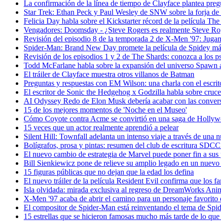
La confirmación de la línea de tiempo de Clayface plantea pre
Star Trek: Ethan Peck y Paul Wesley de SNW sobre la forja de 
Felicia Day habla sobre el Kickstarter récord de la película Th
Vengadores: Doomsday - ¿Steve Rogers es realmente Steve Ro
Revisión del episodio 8 de la temporada 2 de X-Men '97: Jug
Spider-Man: Brand New Day promete la película de Spidey má
Revisión de los episodios 1 y 2 de The Shards: conozca a los ps
Todd McFarlane habla sobre la expansión del universo Spawn a
El tráiler de Clayface muestra otros villanos de Batman
Preguntas y respuestas con EM Wilson: una charla con el escritor 
El escritor de Sonic the Hedgehog x Godzilla habla sobre cruce
AI Odyssey Redo de Elon Musk debería acabar con las conversa
15 de los mejores momentos de 'Noche en el Museo'
Cómo Coyote contra Acme se convirtió en una saga de Hollywoo
15 veces que un actor realmente aprendió a pelear
Silent Hill: Townfall adelanta un intenso viaje a través de una
Bolígrafos, prosa y pintas: resumen del club de escritura SDC
El nuevo cambio de estrategia de Marvel puede poner fin a sus
Bill Sienkiewicz pone de relieve su amplio legado en un nuev
15 figuras públicas que no dejan que la edad los defina
El nuevo tráiler de la película Resident Evil confirma que los f
Isla olvidada: mirada exclusiva al regreso de DreamWorks Anima
X-Men '97 acaba de abrir el camino para un personaje favorito d
El compositor de Spider-Man está reinventando el tema de S
15 estrellas que se hicieron famosas mucho más tarde de lo que