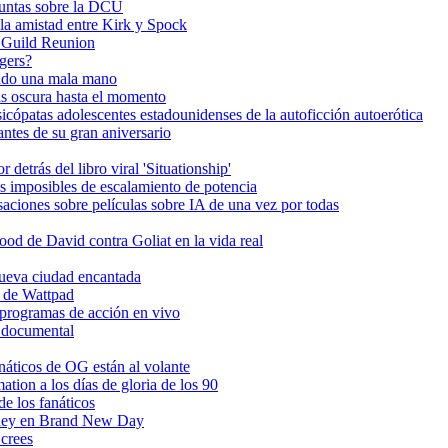
guntas sobre la DCU
la amistad entre Kirk y Spock
e Guild Reunion
gers?
ando una mala mano
s oscura hasta el momento
icópatas adolescentes estadounidenses de la autoficción autoerótica
ntes de su gran aniversario
detrás del libro viral 'Situationship'
s imposibles de escalamiento de potencia
ciones sobre películas sobre IA de una vez por todas
d de David contra Goliat en la vida real
 nueva ciudad encantada
C de Wattpad
 programas de acción en vivo
o documental
anáticos de OG están al volante
tion a los días de gloria de los 90
e los fanáticos
pidey en Brand New Day
 crees