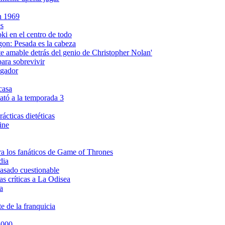
en 1969
es
i en el centro de todo
gon: Pesada es la cabeza
amable detrás del genio de Christopher Nolan'
ara sobrevivir
ngador
casa
ató a la temporada 3
ácticas dietéticas
ine
ra los fanáticos de Game of Thrones
dia
asado cuestionable
s críticas a La Odisea
a
e de la franquicia
2000