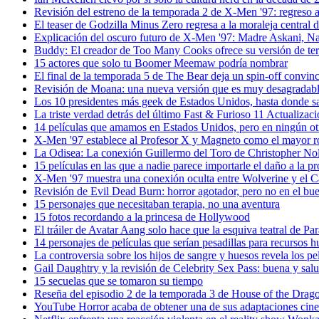
Revisión del estreno de la temporada 2 de X-Men '97: regreso a
El teaser de Godzilla Minus Zero regresa a la moraleja central d
Explicación del oscuro futuro de X-Men '97: Madre Askani, N
Buddy: El creador de Too Many Cooks ofrece su versión de te
15 actores que solo tu Boomer Meemaw podría nombrar
El final de la temporada 5 de The Bear deja un spin-off convin
Revisión de Moana: una nueva versión que es muy desagradab
Los 10 presidentes más geek de Estados Unidos, hasta donde 
La triste verdad detrás del último Fast & Furioso 11 Actualizac
14 películas que amamos en Estados Unidos, pero en ningún ot
X-Men '97 establece al Profesor X y Magneto como el mayor 
La Odisea: La conexión Guillermo del Toro de Christopher No
15 películas en las que a nadie parece importarle el daño a la p
X-Men '97 muestra una conexión oculta entre Wolverine y el 
Revisión de Evil Dead Burn: horror agotador, pero no en el bue
15 personajes que necesitaban terapia, no una aventura
15 fotos recordando a la princesa de Hollywood
El tráiler de Avatar Aang solo hace que la esquiva teatral de P
14 personajes de películas que serían pesadillas para recursos
La controversia sobre los hijos de sangre y huesos revela los pe
Gail Daughtry y la revisión de Celebrity Sex Pass: buena y sa
15 secuelas que se tomaron su tiempo
Reseña del episodio 2 de la temporada 3 de House of the Dra
YouTube Horror acaba de obtener una de sus adaptaciones cine