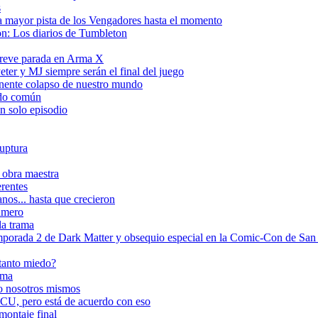
s
a mayor pista de los Vengadores hasta el momento
on: Los diarios de Tumbleton
breve parada en Arma X
ter y MJ siempre serán el final del juego
inente colapso de nuestro mundo
tido común
n solo episodio
ruptura
 obra maestra
erentes
nos... hasta que crecieron
número
la trama
rada 2 de Dark Matter y obsequio especial en la Comic-Con de San
 tanto miedo?
ema
do nosotros mismos
CU, pero está de acuerdo con eso
 montaje final