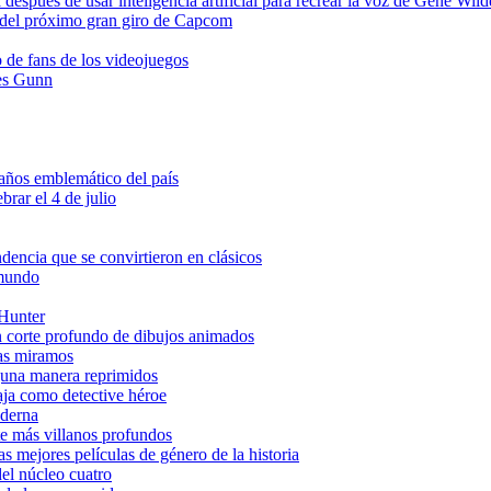
después de usar inteligencia artificial para recrear la voz de Gene Wild
del próximo gran giro de Capcom
o de fans de los videojuegos
es Gunn
ños emblemático del país
brar el 4 de julio
ndencia que se convirtieron en clásicos
 mundo
 Hunter
n corte profundo de dibujos animados
las miramos
lguna manera reprimidos
aja como detective héroe
oderna
e más villanos profundos
mejores películas de género de la historia
del núcleo cuatro