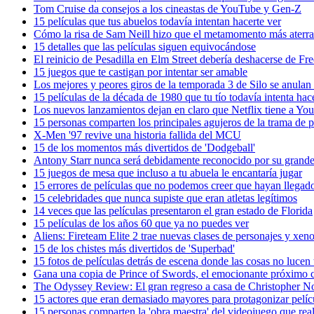
Tom Cruise da consejos a los cineastas de YouTube y Gen-Z
15 películas que tus abuelos todavía intentan hacerte ver
Cómo la risa de Sam Neill hizo que el metamomento más aterrad
15 detalles que las películas siguen equivocándose
El reinicio de Pesadilla en Elm Street debería deshacerse de F
15 juegos que te castigan por intentar ser amable
Los mejores y peores giros de la temporada 3 de Silo se anulan 
15 películas de la década de 1980 que tu tío todavía intenta hac
Los nuevos lanzamientos dejan en claro que Netflix tiene a Yo
15 personas comparten los principales agujeros de la trama de pe
X-Men '97 revive una historia fallida del MCU
15 de los momentos más divertidos de 'Dodgeball'
Antony Starr nunca será debidamente reconocido por su gran
15 juegos de mesa que incluso a tu abuela le encantaría jugar
15 errores de películas que no podemos creer que hayan llegado
15 celebridades que nunca supiste que eran atletas legítimos
14 veces que las películas presentaron el gran estado de Florida
15 películas de los años 60 que ya no puedes ver
Aliens: Fireteam Elite 2 trae nuevas clases de personajes y xen
15 de los chistes más divertidos de 'Superbad'
15 fotos de películas detrás de escena donde las cosas no lucen 
Gana una copia de Prince of Swords, el emocionante próximo c
The Odyssey Review: El gran regreso a casa de Christopher N
15 actores que eran demasiado mayores para protagonizar pelíc
15 personas comparten la 'obra maestra' del videojuego que rea