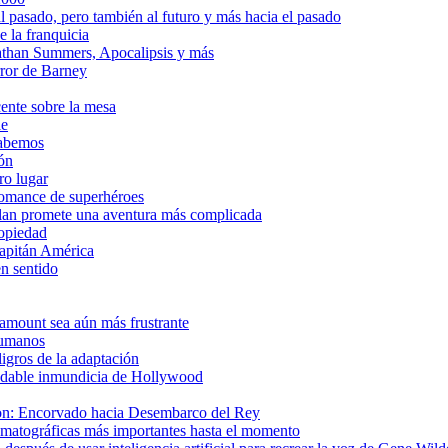
l pasado, pero también al futuro y más hacia el pasado
e la franquicia
athan Summers, Apocalipsis y más
rror de Barney
cente sobre la mesa
le
sabemos
ión
ro lugar
romance de superhéroes
lan promete una aventura más complicada
ropiedad
Capitán América
n sentido
aramount sea aún más frustrante
 humanos
ligros de la adaptación
ludable inmundicia de Hollywood
gon: Encorvado hacia Desembarco del Rey
matográficas más importantes hasta el momento