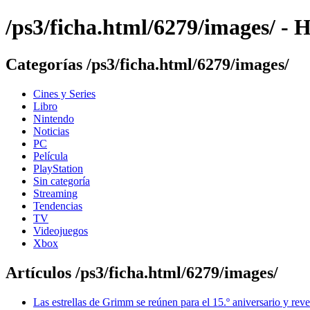
/ps3/ficha.html/6279/images/ -
Categorías /ps3/ficha.html/6279/images/
Cines y Series
Libro
Nintendo
Noticias
PC
Película
PlayStation
Sin categoría
Streaming
Tendencias
TV
Videojuegos
Xbox
Artículos /ps3/ficha.html/6279/images/
Las estrellas de Grimm se reúnen para el 15.º aniversario y reve