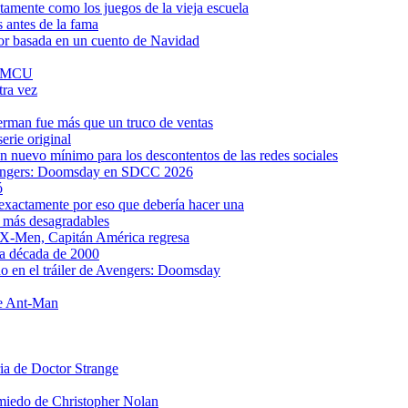
tamente como los juegos de la vieja escuela
 antes de la fama
ror basada en un cuento de Navidad
al MCU
tra vez
rman fue más que un truco de ventas
erie original
 nuevo mínimo para los descontentos de las redes sociales
 Avengers: Doomsday en SDCC 2026
ó
s exactamente por eso que debería hacer una
s más desagradables
 X-Men, Capitán América regresa
la década de 2000
o en el tráiler de Avengers: Doomsday
de Ant-Man
ria de Doctor Strange
 miedo de Christopher Nolan