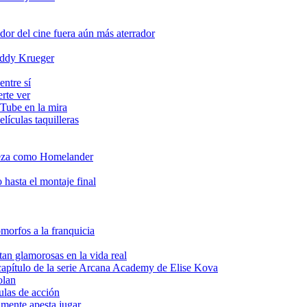
or del cine fuera aún más aterrador
reddy Krueger
entre sí
erte ver
uTube en la mira
lículas taquilleras
deza como Homelander
 hasta el montaje final
omorfos a la franquicia
tan glamorosas en la vida real
apítulo de la serie Arcana Academy de Elise Kova
olan
ulas de acción
lmente apesta jugar