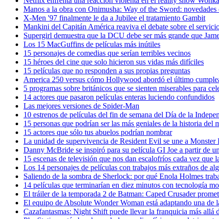
Netflix enfrenta una reacción violenta en el reality show Wonka 
Manos a la obra con Onimusha: Way of the Sword: novedades 
X-Men '97 finalmente le da a Jubilee el tratamiento Gambit
Mankini del Capitán América reaviva el debate sobre el servici
Supergirl demuestra que la DCU debe ser más grande que Jam
Los 15 MacGuffins de películas más inútiles
15 personajes de comedias que serían terribles vecinos
15 héroes del cine que solo hicieron sus vidas más difíciles
15 películas que no responden a sus propias preguntas
America 250 versus cómo Hollywood abordó el último cumplea
5 programas sobre británicos que se sienten miserables para cele
14 actores que pasaron películas enteras luciendo confundidos
Las mejores versiones de Spider-Man
10 estrenos de películas del fin de semana del Día de la Indepe
15 personas que podrían ser las más geniales de la historia del
15 actores que sólo tus abuelos podrían nombrar
La unidad de supervivencia de Resident Evil se une a Monster
Danny McBride se inspiró para su película GI Joe a partir de u
15 escenas de televisión que nos dan escalofríos cada vez que 
Los 14 personajes de películas con trabajos más extraños de a
Saliendo de la sombra de Sherlock: por qué Enola Holmes trab
14 películas que terminarían en diez minutos con tecnología m
El tráiler de la temporada 2 de Batman: Caped Crusader promet
El equipo de Absolute Wonder Woman está adaptando una de las 
Cazafantasmas: Night Shift puede llevar la franquicia más allá 