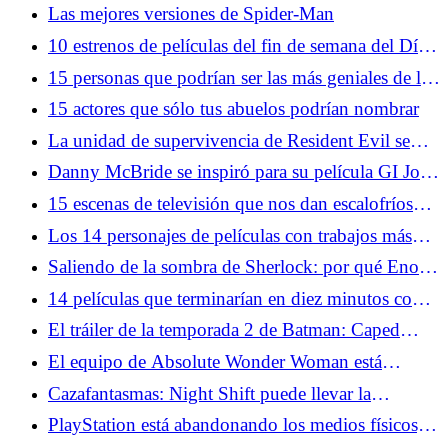
confundidos
Las mejores versiones de Spider-Man
10 estrenos de películas del fin de semana del Día
de la Independencia que se convirtieron en clásicos
15 personas que podrían ser las más geniales de la
historia del mundo
15 actores que sólo tus abuelos podrían nombrar
La unidad de supervivencia de Resident Evil se
une a Monster Hunter
Danny McBride se inspiró para su película GI Joe
a partir de un corte profundo de dibujos animados
15 escenas de televisión que nos dan escalofríos
cada vez que las miramos
Los 14 personajes de películas con trabajos más
extraños de alguna manera reprimidos
Saliendo de la sombra de Sherlock: por qué Enola
Holmes trabaja como detective héroe
14 películas que terminarían en diez minutos con
tecnología moderna
El tráiler de la temporada 2 de Batman: Caped
Crusader promete más villanos profundos
El equipo de Absolute Wonder Woman está
adaptando una de las mejores películas de género
Cazafantasmas: Night Shift puede llevar la
de la historia
franquicia más allá del núcleo cuatro
PlayStation está abandonando los medios físicos,
en detrimento de los consumidores