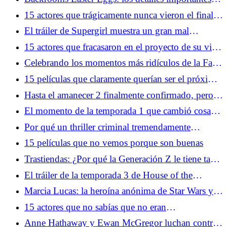
que configuran más historias
15 actores que trágicamente nunca vieron el final
de la producción
El tráiler de Supergirl muestra un gran mal
mejorado
15 actores que fracasaron en el proyecto de su vida
y nunca regresaron
Celebrando los momentos más ridículos de la Fase
4 del Universo Cinematográfico de Marvel
15 películas que claramente querían ser el próximo
Harry Potter
Hasta el amanecer 2 finalmente confirmado, pero
hay un problema
El momento de la temporada 1 que cambió cosas
más extrañas para siempre
Por qué un thriller criminal tremendamente
subestimado está dominando las ventas de cómics
15 películas que no vemos porque son buenas
en este momento
Trastiendas: ¿Por qué la Generación Z le tiene tanto
miedo a los años 80?
El tráiler de la temporada 3 de House of the
Dragon nos recuerda que gobernar es más difícil
Marcia Lucas: la heroína anónima de Star Wars y
que luchar
mucho más
15 actores que no sabías que no eran
estadounidenses
Anne Hathaway y Ewan McGregor luchan contra