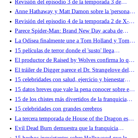
Revisión del episodio 3 de la temporada 3 de
House of the Dragon: Pesada es la cabeza
Anne Hathaway y Matt Damon sobre la 'persona
profundamente amable detrás del genio de
Revisión del episodio 4 de la temporada 2 de X-
Christopher Nolan'
Men '97: apto para sobrevivir
Parece Spider-Man: Brand New Day acaba de
agregar otro vengador
La Odisea finalmente une a Tom Holland y Tom
Holland
15 películas de terror donde el 'susto' llega
demasiado cerca de casa
El productor de Raised by Wolves confirma lo que
realmente mató a la temporada 3
El tráiler de Digger parece el Dr. Strangelove del
siglo XXI
15 celebridades con salud, ejercicio y bienestar
extra extraños Prácticas dietéticas
15 datos breves que vale la pena conocer sobre el
negocio del cine
15 de los chistes más divertidos de la franquicia
Austin Powers
15 celebridades con grandes cerebros
La tercera temporada de House of the Dragon es
terapéutica para los fanáticos de Game of Thrones
Evil Dead Burn demuestra que la franquicia
necesita más comedia
15 hechos inquietantes sobre Hollywood que le