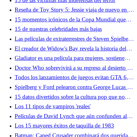
15 de las víctimas más indefensas del terror
Reseña de Toy Story 5: Jessie viaja de nuevo en la
clásica aventura de Pixar
15 momentos icónicos de la Copa Mundial que
incluso los no fanáticos del fútbol deberían
15 de nuestras celebridades más bajas
conocer
Las películas de extraterrestres de Steven Spielberg
son realmente toda una vida contándonos sus
El creador de Widow's Bay revela la historia del
sueños y miedos
origen del programa
Gladiator es una película para mujeres, sostiene
Russell Crowe
Doctor Who sobrevivirá a su regreso al desierto (y
será mejor por ello)
Todos los lanzamientos de juegos evitan GTA 6,
excepto dos gigantes de la cultura pop
Spielberg y Ford pelearon contra George Lucas en
la peor secuela de Indiana Jones (y perdieron)
15 datos divertidos sobre la cultura pop que no
aprendiste en la escuela
Los 11 tipos de vampiros 'reales'
Películas de David Lynch que aún confunden al
público
Los 15 mayores éxitos de taquilla de 1983
Batman: Caped Crusader combinará dos queridas