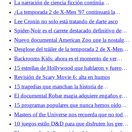
La narración de ciencia ficción continúa
evolucionando sin IA
¿La temporada 2 de X-Men '97 continuará la
historia de amor queer oculta a plena vista?
Lee Cronin no solo está tratando de darte asco
Spider-Noir es el carrete destacado definitivo de
Nicolas Cage
Nuevo documental American Zoo une la nostalgia
y lo increíble
Desglose del tráiler de la temporada 2 de X-Men
'97: Apocalipsis, nuevos disfraces y más
Backrooms Kids: ahora es el momento de ver
Twin Peaks
15 estrellas de Hollywood que hablaron y fueron
silenciadas
Revisión de Scary Movie 6: alta en humos
15 tragedias que manchan la historia de
Hollywood
El documental Robar magia adquiere engaños en
el mundo de las ilusiones
15 programas populares que nunca hemos oído
mencionar a nadie
Masters of the Universe nos recuerda que no todas
las tonterías tienen que ser una broma
10 juegos estilo D&D para que disfruten los geeks
modernos