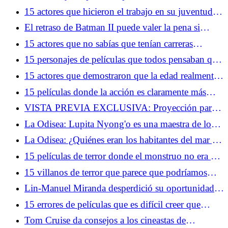
superando una ruptura
15 actores que hicieron el trabajo en su juventud y
en su vejez
El retraso de Batman II puede valer la pena si
conseguimos una obra maestra
15 actores que no sabías que tenían carreras
completamente diferentes
15 personajes de películas que todos pensaban que
eran los villanos... hasta que crecieron
15 actores que demostraron que la edad realmente
es solo un número
15 películas donde la acción es claramente más
importante que la trama
VISTA PREVIA EXCLUSIVA: Proyección para
fans de la temporada 2 de Dark Matter y obsequio
La Odisea: Lupita Nyong'o es una maestra de los
especial en la Comic-Con de San Diego
roles duales
La Odisea: ¿Quiénes eran los habitantes del mar y
por qué dan tanto miedo?
15 películas de terror donde el monstruo no era el
mayor problema
15 villanos de terror que parece que podríamos
haber combatido nosotros mismos
Lin-Manuel Miranda desperdició su oportunidad
de unirse al MCU, pero está de acuerdo con eso
15 errores de películas que es difícil creer que
hayan llegado al montaje final
Tom Cruise da consejos a los cineastas de