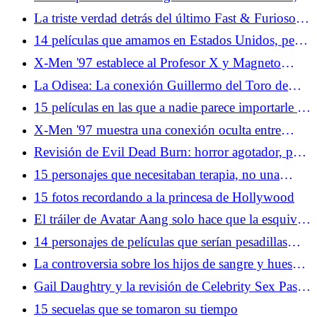
hasta donde sabemos
La triste verdad detrás del último Fast & Furioso
11 Actualización
14 películas que amamos en Estados Unidos, pero
en ningún otro lugar
X-Men '97 establece al Profesor X y Magneto
como el mayor romance de superhéroes
La Odisea: La conexión Guillermo del Toro de
Christopher Nolan promete una aventura más
15 películas en las que a nadie parece importarle el
complicada
daño a la propiedad
X-Men '97 muestra una conexión oculta entre
Wolverine y el Capitán América
Revisión de Evil Dead Burn: horror agotador, pero
no en el buen sentido
15 personajes que necesitaban terapia, no una
aventura
15 fotos recordando a la princesa de Hollywood
El tráiler de Avatar Aang solo hace que la esquiva
teatral de Paramount sea aún más frustrante
14 personajes de películas que serían pesadillas
para recursos humanos
La controversia sobre los hijos de sangre y huesos
revela los peligros de la adaptación
Gail Daughtry y la revisión de Celebrity Sex Pass:
buena y saludable inmundicia de Hollywood
15 secuelas que se tomaron su tiempo