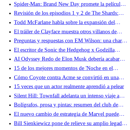
Men '97: Jugando una mala mano
Spider-Man: Brand New Day promete la película
de Spidey más oscura hasta el momento
Revisión de los episodios 1 y 2 de The Shards:
conozca a los psicópatas adolescentes
Todd McFarlane habla sobre la expansión del
estadounidenses de la autoficción autoerótica
universo Spawn antes de su gran aniversario
El tráiler de Clayface muestra otros villanos de
Batman
Preguntas y respuestas con EM Wilson: una charla
con el escritor detrás del libro viral 'Situationship'
El escritor de Sonic the Hedgehog x Godzilla
habla sobre cruces imposibles de escalamiento de
AI Odyssey Redo de Elon Musk debería acabar
potencia
con las conversaciones sobre películas sobre IA de
15 de los mejores momentos de 'Noche en el
una vez por todas
Museo'
Cómo Coyote contra Acme se convirtió en una
saga de Hollywood de David contra Goliat en la
15 veces que un actor realmente aprendió a pelear
vida real
Silent Hill: Townfall adelanta un intenso viaje a
través de una nueva ciudad encantada
Bolígrafos, prosa y pintas: resumen del club de
escritura SDCC de Wattpad
El nuevo cambio de estrategia de Marvel puede
poner fin a sus programas de acción en vivo
Bill Sienkiewicz pone de relieve su amplio legado
en un nuevo documental