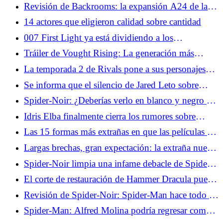
excesivo estudio de historia adicional requerido
Revisión de Backrooms: la expansión A24 de la
serie de YouTube da vueltas en círculos
14 actores que eligieron calidad sobre cantidad
007 First Light ya está dividiendo a los
jugadores... y eso está bien
Tráiler de Vought Rising: La generación más
grande recibe el tratamiento de los chicos
La temporada 2 de Rivals pone a sus personajes
femeninos al frente y al centro
Se informa que el silencio de Jared Leto sobre
Masters of the Universe no es una coincidencia
Spider-Noir: ¿Deberías verlo en blanco y negro o
en color?
Idris Elba finalmente cierra los rumores sobre
James Bond
Las 15 formas más extrañas en que las películas de
la década de 2000 intentaron parecer "geniales"
Largas brechas, gran expectación: la extraña nueva
matemática de la estrategia de lanzamiento
Spider-Noir limpia una infame debacle de Spider-
televisivo
Man
El corte de restauración de Hammer Dracula puede
establecer a Christopher Lee como el vampiro más
Revisión de Spider-Noir: Spider-Man hace todo lo
aterrador
que Bogie puede
Spider-Man: Alfred Molina podría regresar como
Doctor Octopus, pero realmente no debería