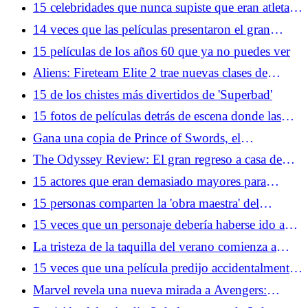
hayan llegado hasta el montaje final
15 celebridades que nunca supiste que eran atletas
legítimos
14 veces que las películas presentaron el gran
estado de Florida
15 películas de los años 60 que ya no puedes ver
Aliens: Fireteam Elite 2 trae nuevas clases de
personajes y xenomorfos a la franquicia
15 de los chistes más divertidos de 'Superbad'
15 fotos de películas detrás de escena donde las
cosas no lucen tan glamorosas en la vida real
Gana una copia de Prince of Swords, el
emocionante próximo capítulo de la serie Arcana
The Odyssey Review: El gran regreso a casa de
Academy de Elise Kova
Christopher Nolan
15 actores que eran demasiado mayores para
protagonizar películas de acción
15 personas comparten la 'obra maestra' del
videojuego que realmente apesta jugar
15 veces que un personaje debería haberse ido a
casa
La tristeza de la taquilla del verano comienza a
sentirse como en 1969
15 veces que una película predijo accidentalmente
eventos reales
Marvel revela una nueva mirada a Avengers:
Doomsday con Loki en el centro de todo