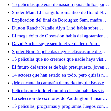
de la IA
15 películas que eran demasiado para adultos para
promocionarse entre niños
Spider-Man: El triángulo romántico de Brand New
Day puede arreglar una historia cómica odiada
Explicación del final de Boroughs: Sam, madre y
ese momento final
Dutton Ranch: Natalie Alyn Lind habla sobre
cómo convertirse en vaquero... y cómo ser el
El mega éxito de Obsession habla del agotamiento
payaso
de la cultura en línea de la 'epidemia masculina
David Suchet sigue siendo el verdadero Poirot
solitaria'
Spider-Noir: 5 películas negras clásicas que dieron
forma a la aventura de Spider-Man
15 películas que no creemos que nadie haya visto
en su totalidad
El futuro del terror es de bajo presupuesto, joven y
muy online
14 actores que han estado en todo, pero quizás no
los reconozcas
¿Me encanta la campaña de marketing de Boosters?
Boots Riley te tuitea
Películas que todo el mundo cita sin haberlas visto
realmente
La selección de escritores de Paddington 4 insinúa
una sátira política del oso más famoso de Inglaterra
15 películas, programas y programas Juegos con