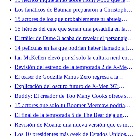
recordarán su pasado cuestionable
Los fanáticos de Batman prepararon a Christopher
Nolan para las críticas a La Odisea
15 actores de los que probablemente tu abuela
estaba enamorada
15 héroes del cine que serían una pesadilla en la
vida real
El tráiler de Dune 3 acaba de revelar el personaje
más importante de la franquicia
14 películas en las que podrían haber llamado a la
policía
Ian McKellen elevó por sí solo la cultura nerd en la
década de 2000
Revisión del estreno de la temporada 2 de X-Men
'97: regreso al pasado, pero también al futuro y
El teaser de Godzilla Minus Zero regresa a la
más hacia el pasado
moraleja central de la franquicia
Explicación del oscuro futuro de X-Men '97:
Madre Askani, Nathan Summers, Apocalipsis y
Buddy: El creador de Too Many Cooks ofrece su
más
versión de terror de Barney
15 actores que solo tu Boomer Meemaw podría
nombrar
El final de la temporada 5 de The Bear deja un
spin-off convincente sobre la mesa
Revisión de Moana: una nueva versión que es muy
desagradable
Los 10 presidentes más geek de Estados Unidos,