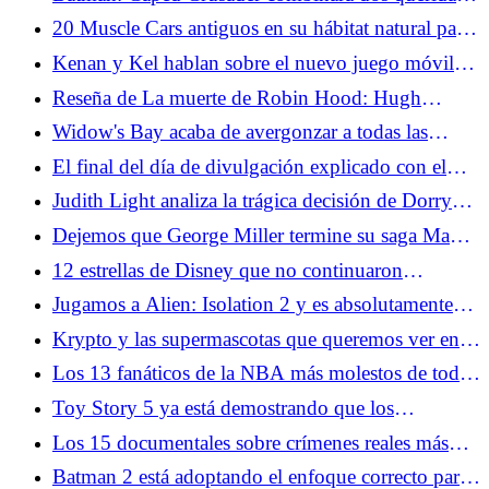
historias de Batman en la temporada 2
20 Muscle Cars antiguos en su hábitat natural para
todos los amantes de los engranajes
Kenan y Kel hablan sobre el nuevo juego móvil
Fizzy y la expansión de su marca
Reseña de La muerte de Robin Hood: Hugh
Jackman lidera una elegía maravillosamente brutal
Widow's Bay acaba de avergonzar a todas las
últimas chicas
El final del día de divulgación explicado con el
guionista
Judith Light analiza la trágica decisión de Dorry
sobre El terror: el diablo de plata
Dejemos que George Miller termine su saga Mad
Max
12 estrellas de Disney que no continuaron
actuando
Jugamos a Alien: Isolation 2 y es absolutamente
aterrador
Krypto y las supermascotas que queremos ver en el
DCU
Los 13 fanáticos de la NBA más molestos de todos
los tiempos
Toy Story 5 ya está demostrando que los
escépticos están equivocados
Los 15 documentales sobre crímenes reales más
aterradores
Batman 2 está adoptando el enfoque correcto para