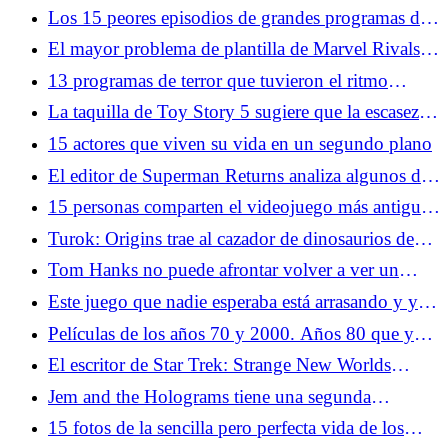
de los cómics de Woman of Tomorrow
Los 15 peores episodios de grandes programas de
televisión
El mayor problema de plantilla de Marvel Rivals
no son los mutantes, sino el equilibrio de roles
13 programas de terror que tuvieron el ritmo
perfecto
La taquilla de Toy Story 5 sugiere que la escasez
de secuelas sigue siendo algo bueno
15 actores que viven su vida en un segundo plano
El editor de Superman Returns analiza algunos de
los mayores problemas de la película
15 personas comparten el videojuego más antiguo
que recuerdan haber jugado
Turok: Origins trae al cazador de dinosaurios de
entre los muertos
Tom Hanks no puede afrontar volver a ver un
momento de náufrago: "Me levantaré y saldré de la
Este juego que nadie esperaba está arrasando y ya
habitación"
tiene a miles de jugadores enganchados
Películas de los años 70 y 2000. Años 80 que ya
no puedes ver
El escritor de Star Trek: Strange New Worlds
minimiza las críticas a la temporada 3
Jem and the Holograms tiene una segunda
oportunidad en la acción en vivo
15 fotos de la sencilla pero perfecta vida de los