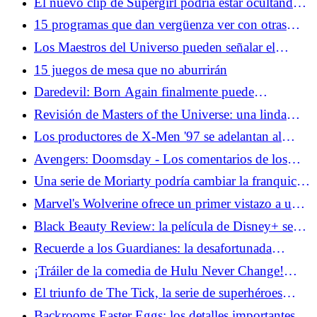
El nuevo clip de Supergirl podría estar ocultando
una conexión con el hombre del mañana
15 programas que dan vergüenza ver con otras
personas en la sala
Los Maestros del Universo pueden señalar el
camino para Thor 5
15 juegos de mesa que no aburrirán
Daredevil: Born Again finalmente puede
brindarnos el equipo de Cage y Iron Fist que
Revisión de Masters of the Universe: una linda
queremos
película para niños cuando no intenta ser Barbie
Los productores de X-Men '97 se adelantan al
regreso de un favorito de los fanáticos caídos
Avengers: Doomsday - Los comentarios de los
hermanos Russo nos preocupan por Doom
Una serie de Moriarty podría cambiar la franquicia
Sherlock para siempre
Marvel's Wolverine ofrece un primer vistazo a una
jugabilidad espantosa
Black Beauty Review: la película de Disney+ se
inclina hacia los tropos de la chica caballo
Recuerde a los Guardianes: la desafortunada
colaboración de Stan Lee con la NHL
¡Tráiler de la comedia de Hulu Never Change!
Confirma que los millennials ya son viejos
El triunfo de The Tick, la serie de superhéroes
olvidada de Amazon
Backrooms Easter Eggs: los detalles importantes