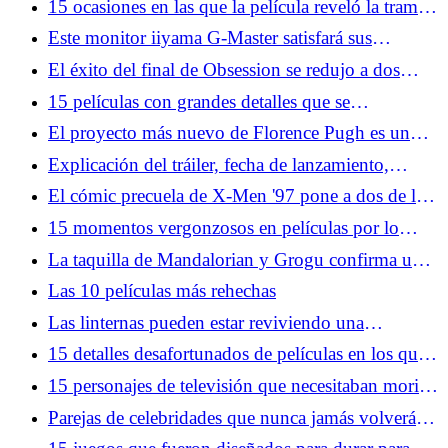
15 ocasiones en las que la película reveló la trama
demasiado pronto
Este monitor iiyama G-Master satisfará sus
necesidades de juego
El éxito del final de Obsession se redujo a dos
tomas de último minuto
15 películas con grandes detalles que se
equivocaron hilarantemente
El proyecto más nuevo de Florence Pugh es un
fenómeno de BookTok que podría ser la próxima
Explicación del tráiler, fecha de lanzamiento,
gran novedad
historia y personajes de Vought Rising
El cómic precuela de X-Men '97 pone a dos de los
personajes más X-Treme en el centro de atención
15 momentos vergonzosos en películas por lo
demás buenas
La taquilla de Mandalorian y Grogu confirma una
nueva realidad para Star Wars (y no está mal)
Las 10 películas más rehechas
Las linternas pueden estar reviviendo una
controvertida historia de origen
15 detalles desafortunados de películas en los que
no habíamos pensado antes
15 personajes de televisión que necesitaban morir
mucho antes
Parejas de celebridades que nunca jamás volverán a
estar juntas