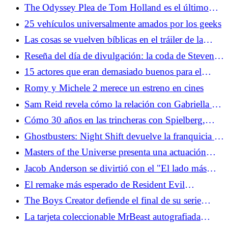
51
The Odyssey Plea de Tom Holland es el último
intento de la Generación Z para salvar el cine
25 vehículos universalmente amados por los geeks
Las cosas se vuelven bíblicas en el tráiler de la
temporada 5 de The Bear
Reseña del día de divulgación: la coda de Steven
Spielberg para una vida de películas de
15 actores que eran demasiado buenos para el
extraterrestres
guión que les dieron
Romy y Michele 2 merece un estreno en cines
Sam Reid revela cómo la relación con Gabriella es
clave para El vampiro Lestat
Cómo 30 años en las trincheras con Spielberg,
Aliens, Indy y Dinosaurs llevaron al Día de la
Ghostbusters: Night Shift devuelve la franquicia a
Divulgación
la animación, su hogar natural
Masters of the Universe presenta una actuación
realmente genial de Jared Leto
Jacob Anderson se divirtió con el "El lado más
malvado” de Louis en El vampiro Lestat
El remake más esperado de Resident Evil
finalmente está sucediendo
The Boys Creator defiende el final de su serie
divisiva
La tarjeta coleccionable MrBeast autografiada
destaca el último conjunto de Topps