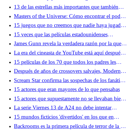
dinosaurios en una película que NO ES Jurassic
13 de las estrellas más importantes que también
Park
están interesadas en Scientology
Masters of the Universe: Cómo encontrar el poder
de Greyskull en 2026
15 juegos que no creemos que nadie haya jugado
hasta el final
15 veces que las películas estadounidenses
fingieron que México era amarillo
James Gunn revela la verdadera razón por la que
Superman y Brainiac tienen problemas
La era del cineasta de YouTube está aquí después
del triunfo de Backrooms y Obsession
15 películas de los 70 que todos los padres les
hicieron ver
Después de años de crossovers salvajes, Modern
Warfare 4 quiere que lo tomen en serio nuevamente
Scream Star confirma las sospechas de los fanáticos
sobre el destino del icónico villano
15 actores que eran mayores de lo que pensabas
15 actores que supuestamente no se llevaban bien
en el set
La serie Viernes 13 de A24 no debe intentar
arreglar la línea de tiempo
15 mundos ficticios 'divertidos' en los que en
realidad no quieres vivir
Backrooms es la primera película de terror de la era