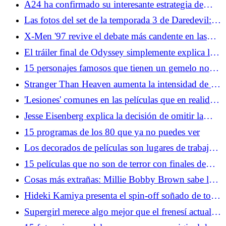
A24 ha confirmado su interesante estrategia de
relanzamiento para trastiendas
Las fotos del set de la temporada 3 de Daredevil:
Born Again muestran el reemplazo de un héroe
X-Men '97 revive el debate más candente en las
tiendas de cómics de la década de 1990
El tráiler final de Odyssey simplemente explica la
trama para que los grandes no clásicos también la
15 personajes famosos que tienen un gemelo no
disfruten
famoso
Stranger Than Heaven aumenta la intensidad de la
franquicia Brawler de Sega
'Lesiones' comunes en las películas que en realidad
serían fatales en la vida real
Jesse Eisenberg explica la decisión de omitir la
secuela de la red social
15 programas de los 80 que ya no puedes ver
Los decorados de películas son lugares de trabajo,
no moleste a los empleados
15 películas que no son de terror con finales de
película de terror
Cosas más extrañas: Millie Bobby Brown sabe lo
que les pasó a Eleven y nosotros nunca lo
Hideki Kamiya presenta el spin-off soñado de todo
sabremos
fanático de Resident Evil
Supergirl merece algo mejor que el frenesí actual
de los medios