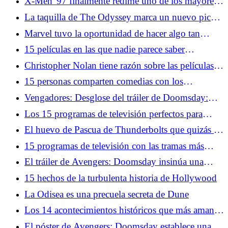
X-Men '97 finalmente redime uno de los mayores
ventas
errores de la serie original
La taquilla de The Odyssey marca un nuevo pico
para Nolan, un nuevo mínimo para los
Marvel tuvo la oportunidad de hacer algo tan
descontentos de las redes sociales
divertido con Avengers: Doomsday en SDCC
15 películas en las que nadie parece saber
2026
realmente lo que pasó
Christopher Nolan tiene razón sobre las películas
de terror y es exactamente por eso que debería
15 personas comparten comedias con los
hacer una
personajes principales más desagradables
Vengadores: Desglose del tráiler de Doomsday:
Doctor Doom, X-Men, Capitán América regresa
Los 15 programas de televisión perfectos para
adolescentes de la década de 2000
El huevo de Pascua de Thunderbolts que quizás te
hayas perdido en el tráiler de Avengers: Doomsday
15 programas de televisión con las tramas más
repetitivas
El tráiler de Avengers: Doomsday insinúa una
historia oscura de Ant-Man
15 hechos de la turbulenta historia de Hollywood
La Odisea es una precuela secreta de Dune
Los 14 acontecimientos históricos que más aman
los geeks
El póster de Avengers: Doomsday establece una