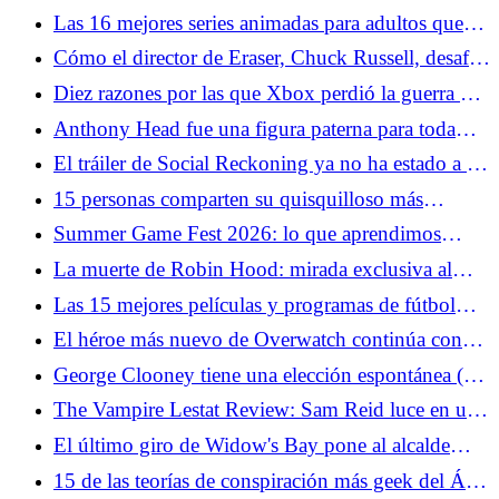
The Penguin
Las 16 mejores series animadas para adultos que
probablemente nunca hayas visto
Cómo el director de Eraser, Chuck Russell, desafió
a Arnold Schwarzenegger
Diez razones por las que Xbox perdió la guerra de
las consolas
Anthony Head fue una figura paterna para toda
una generación de fanáticos del género
El tráiler de Social Reckoning ya no ha estado a la
altura de la red social
15 personas comparten su quisquilloso más
pedante de Star Wars
Summer Game Fest 2026: lo que aprendimos
sobre Resident Evil Veronica
La muerte de Robin Hood: mirada exclusiva al
Desenmascaramiento de una leyenda de Hugh
Las 15 mejores películas y programas de fútbol
Jackman
para ponerte de humor para la Copa Mundial
El héroe más nuevo de Overwatch continúa con
los errores de diseño de personajes del juego
George Clooney tiene una elección espontánea (y
sólida) para el próximo James Bond
The Vampire Lestat Review: Sam Reid luce en una
nueva y ambiciosa "Entrevista" Capítulo
El último giro de Widow's Bay pone al alcalde
Tom en una situación imposible
15 de las teorías de conspiración más geek del Área