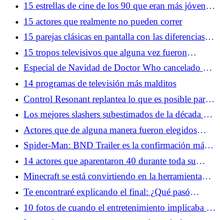
videojuegos en los años 70
15 estrellas de cine de los 90 que eran más jóvenes
de lo que pensabas
15 actores que realmente no pueden correr
15 parejas clásicas en pantalla con las diferencias de
edad más grandes
15 tropos televisivos que alguna vez fueron
comunes y que ya no puedes hacer
Especial de Navidad de Doctor Who cancelado por
la BBC mientras Russell T Davies deja las cosas
14 programas de televisión más malditos
claras
Control Resonant replantea lo que es posible para
la aclamada franquicia de Remedy
Los mejores slashers subestimados de la década de
1980
Actores que de alguna manera fueron elegidos
como adolescentes durante demasiado tiempo
Spider-Man: BND Trailer es la confirmación más
clara de un crossover de X-Men hasta el momento
14 actores que aparentaron 40 durante toda su
carrera
Minecraft se está convirtiendo en la herramienta
narrativa más inesperada del entretenimiento
Te encontraré explicando el final: ¿Qué pasó
realmente con Matthew?
10 fotos de cuando el entretenimiento implicaba un
peligro real