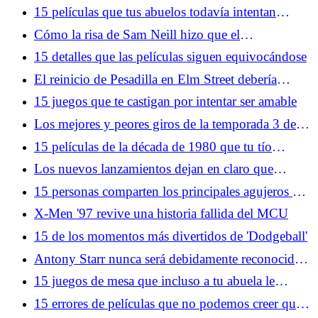
YouTube y Gen-Z
15 películas que tus abuelos todavía intentan
hacerte ver
Cómo la risa de Sam Neill hizo que el
metamomento más aterrador del cine fuera aún más
15 detalles que las películas siguen equivocándose
aterrador
El reinicio de Pesadilla en Elm Street debería
deshacerse de Freddy Krueger
15 juegos que te castigan por intentar ser amable
Los mejores y peores giros de la temporada 3 de
Silo se anulan entre sí
15 películas de la década de 1980 que tu tío
todavía intenta hacerte ver
Los nuevos lanzamientos dejan en claro que
Netflix tiene a YouTube en la mira
15 personas comparten los principales agujeros de
la trama de películas taquilleras
X-Men '97 revive una historia fallida del MCU
15 de los momentos más divertidos de 'Dodgeball'
Antony Starr nunca será debidamente reconocido
por su grandeza como Homelander
15 juegos de mesa que incluso a tu abuela le
encantaría jugar
15 errores de películas que no podemos creer que