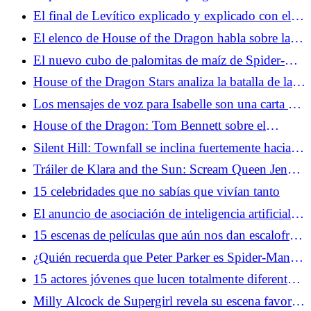
queer improbable
El final de Levítico explicado y explicado con el
director
El elenco de House of the Dragon habla sobre la
brutal muerte del estreno de la temporada 3
El nuevo cubo de palomitas de maíz de Spider-
Man está recibiendo el tratamiento de dunas
House of the Dragon Stars analiza la batalla de la
garganta de la temporada 3
Los mensajes de voz para Isabelle son una carta de
amor para curarse del duelo
House of the Dragon: Tom Bennett sobre el
momento Ulf que lo explicó todo
Silent Hill: Townfall se inclina fuertemente hacia la
melancolía y estamos aquí para ello
Tráiler de Klara and the Sun: Scream Queen Jenna
Ortega prueba la ciencia ficción en la película
15 celebridades que no sabías que vivían tanto
retrasada de Taika Waititi
El anuncio de asociación de inteligencia artificial
de Google y A24 no está cayendo bien
15 escenas de películas que aún nos dan escalofríos
cada vez que las vemos
¿Quién recuerda que Peter Parker es Spider-Man
en Brand New Day?
15 actores jóvenes que lucen totalmente diferentes
ahora
Milly Alcock de Supergirl revela su escena favorita