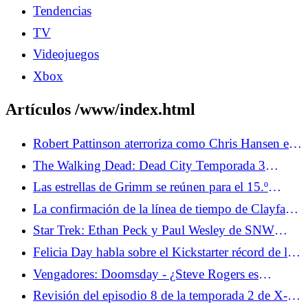
Tendencias
TV
Videojuegos
Xbox
Artículos /www/index.html
Robert Pattinson aterroriza como Chris Hansen en
el tráiler completo en horario estelar
The Walking Dead: Dead City Temporada 3
Episodio 2 Revisión - Booby Trapped
Las estrellas de Grimm se reúnen para el 15.º
aniversario y revelan dónde se encuentra la película
La confirmación de la línea de tiempo de Clayface
plantea preguntas sobre la DCU
Star Trek: Ethan Peck y Paul Wesley de SNW
sobre la forja de la amistad entre Kirk y Spock
Felicia Day habla sobre el Kickstarter récord de la
película The Guild Reunion
Vengadores: Doomsday - ¿Steve Rogers es
realmente Steve Rogers?
Revisión del episodio 8 de la temporada 2 de X-