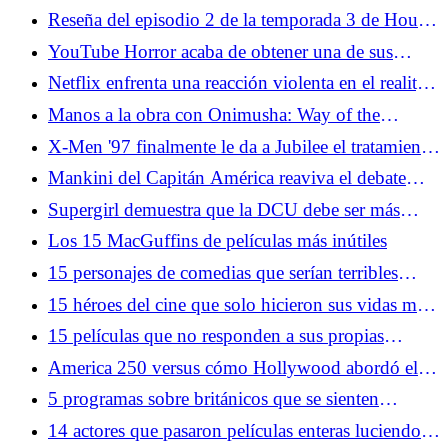
Reseña del episodio 2 de la temporada 3 de House
of the Dragon: Encorvado hacia Desembarco del
YouTube Horror acaba de obtener una de sus
Rey
adaptaciones cinematográficas más importantes
Netflix enfrenta una reacción violenta en el reality
hasta el momento
show Wonka después de usar inteligencia artificial
Manos a la obra con Onimusha: Way of the
para recrear la voz de Gene Wilder
Sword: novedades del próximo gran giro de
X-Men '97 finalmente le da a Jubilee el tratamiento
Capcom
Gambit
Mankini del Capitán América reaviva el debate
sobre el servicio de fans de los videojuegos
Supergirl demuestra que la DCU debe ser más
grande que James Gunn
Los 15 MacGuffins de películas más inútiles
15 personajes de comedias que serían terribles
vecinos
15 héroes del cine que solo hicieron sus vidas más
difíciles
15 películas que no responden a sus propias
preguntas
America 250 versus cómo Hollywood abordó el
último cumpleaños emblemático del país
5 programas sobre británicos que se sienten
miserables para celebrar el 4 de julio
14 actores que pasaron películas enteras luciendo