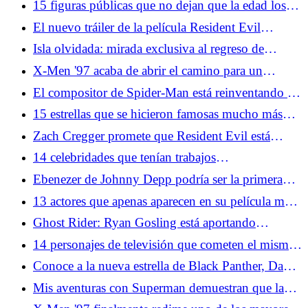
15 figuras públicas que no dejan que la edad los
defina
El nuevo tráiler de la película Resident Evil
confirma que los fanáticos de OG están al volante
Isla olvidada: mirada exclusiva al regreso de
DreamWorks Animation a los días de gloria de los
X-Men '97 acaba de abrir el camino para un
90
personaje favorito de los fanáticos
El compositor de Spider-Man está reinventando el
tema de Spidey en Brand New Day
15 estrellas que se hicieron famosas mucho más
tarde de lo que crees
Zach Cregger promete que Resident Evil está
estructurado exactamente como los juegos de la
14 celebridades que tenían trabajos
vieja escuela
sorprendentemente comunes antes de la fama
Ebenezer de Johnny Depp podría ser la primera
película de terror basada en un cuento de Navidad
13 actores que apenas aparecen en su película más
famosa
Ghost Rider: Ryan Gosling está aportando
Kenough Energy al MCU
14 personajes de televisión que cometen el mismo
error una y otra vez
Conoce a la nueva estrella de Black Panther, David
Jonsson
Mis aventuras con Superman demuestran que la
muerte de Superman fue más que un truco de