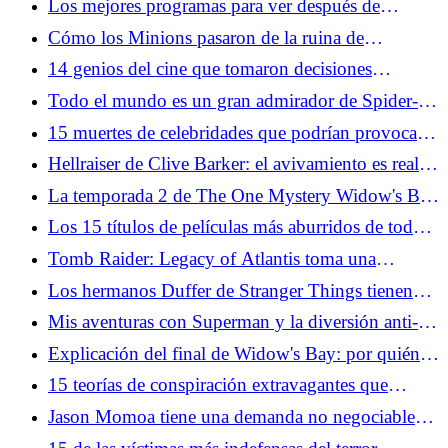
Los mejores programas para ver después de
Widow's Bay
Cómo los Minions pasaron de la ruina de
Facebook a los héroes de taquilla de Hollywood
14 genios del cine que tomaron decisiones
increíblemente tontas
Todo el mundo es un gran admirador de Spider-
Man: Web Tornado del tráiler de Brand New Day
15 muertes de celebridades que podrían provocar
una devastación al nivel de Michael Jackson
Hellraiser de Clive Barker: el avivamiento es real y
fantástico
La temporada 2 de The One Mystery Widow's Bay
debería negarse a resolverse
Los 15 títulos de películas más aburridos de todos
los tiempos, si se toman literalmente
Tomb Raider: Legacy of Atlantis toma una
"Ningún Laras se queda atrás" Acercarse
Los hermanos Duffer de Stranger Things tienen
una nueva y misteriosa película en proceso con
Mis aventuras con Superman y la diversión anti-
Paramount
canónica de Supergirl
Explicación del final de Widow's Bay: por quién
doblan las campanas
15 teorías de conspiración extravagantes que
mucha gente todavía acepta
Jason Momoa tiene una demanda no negociable
para una película de Lobo