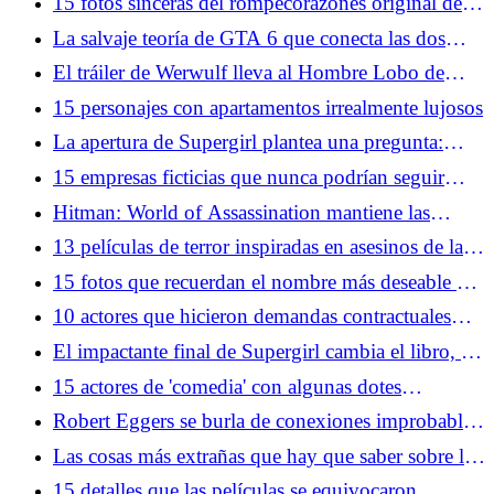
15 fotos sinceras del rompecorazones original de
Hollywood
La salvaje teoría de GTA 6 que conecta las dos
franquicias más importantes de Rockstar
El tráiler de Werwulf lleva al Hombre Lobo de
regreso a sus raíces anteriores a la Ilustración
15 personajes con apartamentos irrealmente lujosos
La apertura de Supergirl plantea una pregunta:
¿Qué superhéroes aún pueden gobernar la taquilla?
15 empresas ficticias que nunca podrían seguir
funcionando en el mundo real
Hitman: World of Assassination mantiene las
sorpresas cinco años después
13 películas de terror inspiradas en asesinos de la
vida real
15 fotos que recuerdan el nombre más deseable de
Hollywood
10 actores que hicieron demandas contractuales
especialmente únicas
El impactante final de Supergirl cambia el libro, el
personaje y las obras
15 actores de 'comedia' con algunas dotes
dramáticas serias
Robert Eggers se burla de conexiones improbables
entre The Northman y Werwulf
Las cosas más extrañas que hay que saber sobre los
extraterrestres, según los teóricos de la conspiración
15 detalles que las películas se equivocaron