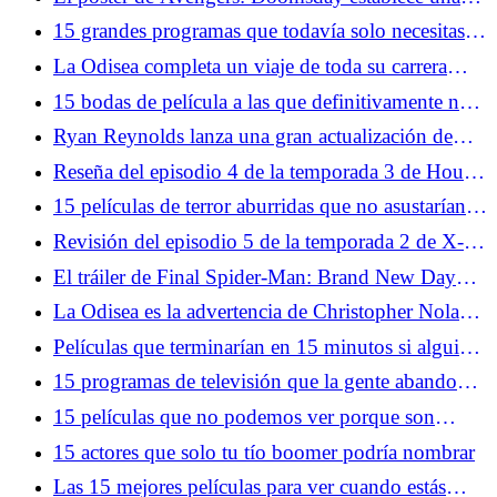
increíble historia de Doctor Strange
15 grandes programas que todavía solo necesitas
ver una vez
La Odisea completa un viaje de toda su carrera
hacia el mayor miedo de Christopher Nolan
15 bodas de película a las que definitivamente nos
opondríamos
Ryan Reynolds lanza una gran actualización de
Deadpool 4 y la mayor pista de los Vengadores
Reseña del episodio 4 de la temporada 3 de House
hasta el momento
of the Dragon: Los diarios de Tumbleton
15 películas de terror aburridas que no asustarían a
un gato
Revisión del episodio 5 de la temporada 2 de X-
Men '97: una breve parada en Arma X
El tráiler de Final Spider-Man: Brand New Day
confirma que Peter y MJ siempre serán el final del
La Odisea es la advertencia de Christopher Nolan
juego
sobre el inminente colapso de nuestro mundo
Películas que terminarían en 15 minutos si alguien
tuviera sentido común
15 programas de televisión que la gente abandonó
después de un solo episodio
15 películas que no podemos ver porque son
demasiado buenas
15 actores que solo tu tío boomer podría nombrar
Las 15 mejores películas para ver cuando estás