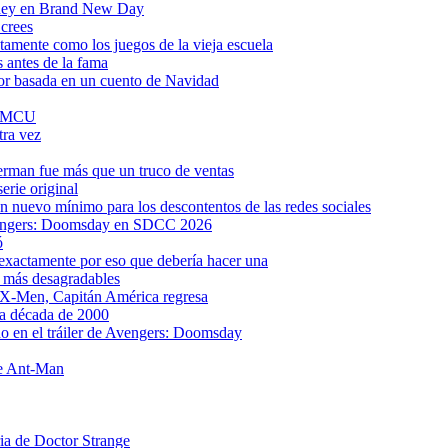
pidey en Brand New Day
 crees
tamente como los juegos de la vieja escuela
 antes de la fama
ror basada en un cuento de Navidad
al MCU
tra vez
rman fue más que un truco de ventas
erie original
 nuevo mínimo para los descontentos de las redes sociales
 Avengers: Doomsday en SDCC 2026
ó
s exactamente por eso que debería hacer una
s más desagradables
 X-Men, Capitán América regresa
la década de 2000
o en el tráiler de Avengers: Doomsday
de Ant-Man
ria de Doctor Strange