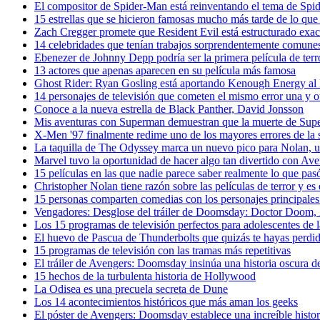
El compositor de Spider-Man está reinventando el tema de S
15 estrellas que se hicieron famosas mucho más tarde de lo que
Zach Cregger promete que Resident Evil está estructurado exac
14 celebridades que tenían trabajos sorprendentemente comunes
Ebenezer de Johnny Depp podría ser la primera película de ter
13 actores que apenas aparecen en su película más famosa
Ghost Rider: Ryan Gosling está aportando Kenough Energy 
14 personajes de televisión que cometen el mismo error una y o
Conoce a la nueva estrella de Black Panther, David Jonsson
Mis aventuras con Superman demuestran que la muerte de Supe
X-Men '97 finalmente redime uno de los mayores errores de la s
La taquilla de The Odyssey marca un nuevo pico para Nolan, un
Marvel tuvo la oportunidad de hacer algo tan divertido con
15 películas en las que nadie parece saber realmente lo que pas
Christopher Nolan tiene razón sobre las películas de terror y e
15 personas comparten comedias con los personajes principale
Vengadores: Desglose del tráiler de Doomsday: Doctor Doom,
Los 15 programas de televisión perfectos para adolescentes de 
El huevo de Pascua de Thunderbolts que quizás te hayas perdid
15 programas de televisión con las tramas más repetitivas
El tráiler de Avengers: Doomsday insinúa una historia oscura 
15 hechos de la turbulenta historia de Hollywood
La Odisea es una precuela secreta de Dune
Los 14 acontecimientos históricos que más aman los geeks
El póster de Avengers: Doomsday establece una increíble histo