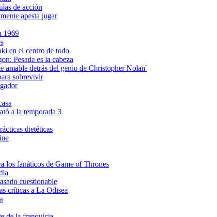
ulas de acción
lmente apesta jugar
en 1969
es
i en el centro de todo
gon: Pesada es la cabeza
amable detrás del genio de Christopher Nolan'
ara sobrevivir
ngador
casa
ató a la temporada 3
ácticas dietéticas
ine
ra los fanáticos de Game of Thrones
dia
asado cuestionable
s críticas a La Odisea
a
e de la franquicia