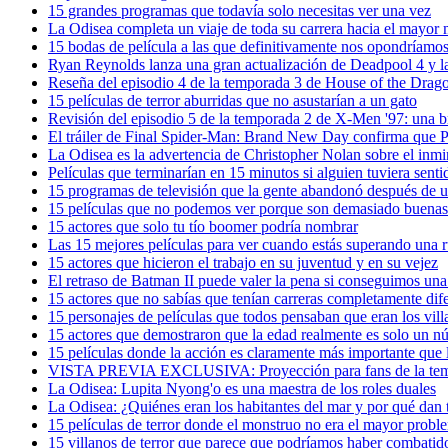
15 grandes programas que todavía solo necesitas ver una vez
La Odisea completa un viaje de toda su carrera hacia el mayor
15 bodas de película a las que definitivamente nos opondríamo
Ryan Reynolds lanza una gran actualización de Deadpool 4 y l
Reseña del episodio 4 de la temporada 3 de House of the Drag
15 películas de terror aburridas que no asustarían a un gato
Revisión del episodio 5 de la temporada 2 de X-Men '97: una 
El tráiler de Final Spider-Man: Brand New Day confirma que Pe
La Odisea es la advertencia de Christopher Nolan sobre el inm
Películas que terminarían en 15 minutos si alguien tuviera sen
15 programas de televisión que la gente abandonó después de u
15 películas que no podemos ver porque son demasiado buenas
15 actores que solo tu tío boomer podría nombrar
Las 15 mejores películas para ver cuando estás superando una 
15 actores que hicieron el trabajo en su juventud y en su vejez
El retraso de Batman II puede valer la pena si conseguimos una
15 actores que no sabías que tenían carreras completamente dif
15 personajes de películas que todos pensaban que eran los villa
15 actores que demostraron que la edad realmente es solo un 
15 películas donde la acción es claramente más importante que 
VISTA PREVIA EXCLUSIVA: Proyección para fans de la tempo
La Odisea: Lupita Nyong'o es una maestra de los roles duales
La Odisea: ¿Quiénes eran los habitantes del mar y por qué dan
15 películas de terror donde el monstruo no era el mayor probl
15 villanos de terror que parece que podríamos haber combati