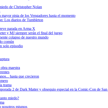
 miedo de Christopher Nolan
s
a mayor pista de los Vengadores hasta el momento
on: Los diarios de Tumbleton
breve parada en Arma X
ter y MJ siempre serán el final del juego
inente colapso de nuestro mundo
tido común
n solo episodio
ruptura
 obra maestra
erentes
nos... hasta que crecieron
número
la trama
rada 2 de Dark Matter y obsequio especial en la Comic-Con de San
 tanto miedo?
ema
do nosotros mismos