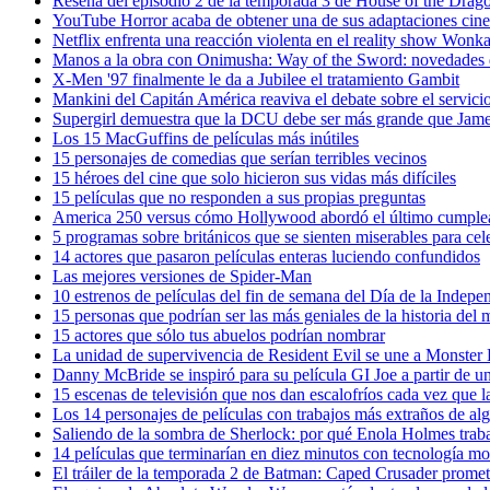
Reseña del episodio 2 de la temporada 3 de House of the Dra
YouTube Horror acaba de obtener una de sus adaptaciones cine
Netflix enfrenta una reacción violenta en el reality show Wonka 
Manos a la obra con Onimusha: Way of the Sword: novedades 
X-Men '97 finalmente le da a Jubilee el tratamiento Gambit
Mankini del Capitán América reaviva el debate sobre el servici
Supergirl demuestra que la DCU debe ser más grande que Jam
Los 15 MacGuffins de películas más inútiles
15 personajes de comedias que serían terribles vecinos
15 héroes del cine que solo hicieron sus vidas más difíciles
15 películas que no responden a sus propias preguntas
America 250 versus cómo Hollywood abordó el último cumplea
5 programas sobre británicos que se sienten miserables para cele
14 actores que pasaron películas enteras luciendo confundidos
Las mejores versiones de Spider-Man
10 estrenos de películas del fin de semana del Día de la Indepe
15 personas que podrían ser las más geniales de la historia del
15 actores que sólo tus abuelos podrían nombrar
La unidad de supervivencia de Resident Evil se une a Monster
Danny McBride se inspiró para su película GI Joe a partir de u
15 escenas de televisión que nos dan escalofríos cada vez que 
Los 14 personajes de películas con trabajos más extraños de a
Saliendo de la sombra de Sherlock: por qué Enola Holmes trab
14 películas que terminarían en diez minutos con tecnología m
El tráiler de la temporada 2 de Batman: Caped Crusader promet