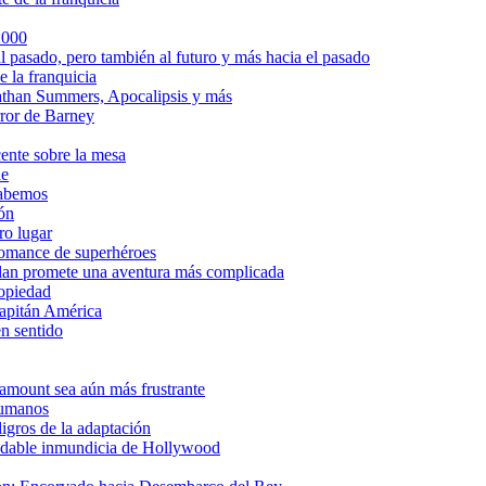
2000
l pasado, pero también al futuro y más hacia el pasado
e la franquicia
athan Summers, Apocalipsis y más
rror de Barney
cente sobre la mesa
le
sabemos
ión
ro lugar
romance de superhéroes
lan promete una aventura más complicada
ropiedad
Capitán América
n sentido
aramount sea aún más frustrante
 humanos
ligros de la adaptación
ludable inmundicia de Hollywood