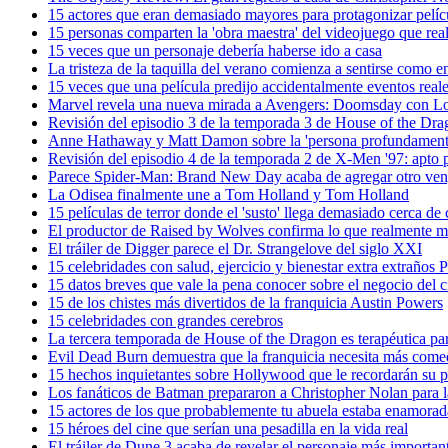
15 actores que eran demasiado mayores para protagonizar pelíc
15 personas comparten la 'obra maestra' del videojuego que rea
15 veces que un personaje debería haberse ido a casa
La tristeza de la taquilla del verano comienza a sentirse como 
15 veces que una película predijo accidentalmente eventos real
Marvel revela una nueva mirada a Avengers: Doomsday con Lok
Revisión del episodio 3 de la temporada 3 de House of the Dra
Anne Hathaway y Matt Damon sobre la 'persona profundamente 
Revisión del episodio 4 de la temporada 2 de X-Men '97: apto p
Parece Spider-Man: Brand New Day acaba de agregar otro ve
La Odisea finalmente une a Tom Holland y Tom Holland
15 películas de terror donde el 'susto' llega demasiado cerca de 
El productor de Raised by Wolves confirma lo que realmente m
El tráiler de Digger parece el Dr. Strangelove del siglo XXI
15 celebridades con salud, ejercicio y bienestar extra extraños Pr
15 datos breves que vale la pena conocer sobre el negocio del c
15 de los chistes más divertidos de la franquicia Austin Powers
15 celebridades con grandes cerebros
La tercera temporada de House of the Dragon es terapéutica pa
Evil Dead Burn demuestra que la franquicia necesita más come
15 hechos inquietantes sobre Hollywood que le recordarán su p
Los fanáticos de Batman prepararon a Christopher Nolan para la
15 actores de los que probablemente tu abuela estaba enamorad
15 héroes del cine que serían una pesadilla en la vida real
El tráiler de Dune 3 acaba de revelar el personaje más important