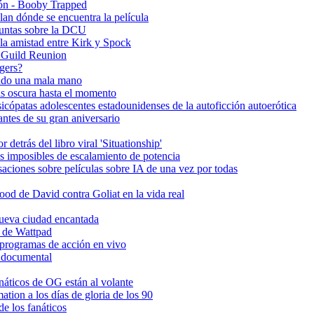
ón - Booby Trapped
lan dónde se encuentra la película
guntas sobre la DCU
la amistad entre Kirk y Spock
e Guild Reunion
gers?
ando una mala mano
s oscura hasta el momento
icópatas adolescentes estadounidenses de la autoficción autoerótica
ntes de su gran aniversario
detrás del libro viral 'Situationship'
s imposibles de escalamiento de potencia
ciones sobre películas sobre IA de una vez por todas
d de David contra Goliat en la vida real
 nueva ciudad encantada
C de Wattpad
 programas de acción en vivo
o documental
anáticos de OG están al volante
tion a los días de gloria de los 90
e los fanáticos