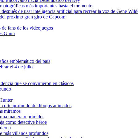
gon: Encorvado hacia Desembarco del Rey
matográficas más importantes hasta el momento
después de usar inteligencia artificial para recrear la voz de Gene Wild
del próximo gran giro de Capcom
o de fans de los videojuegos
es Gunn
ños emblemático del país
brar el 4 de julio
ndencia que se convirtieron en clásicos
 mundo
 Hunter
n corte profundo de dibujos animados
las miramos
lguna manera reprimidos
aja como detective héroe
oderna
e más villanos profundos