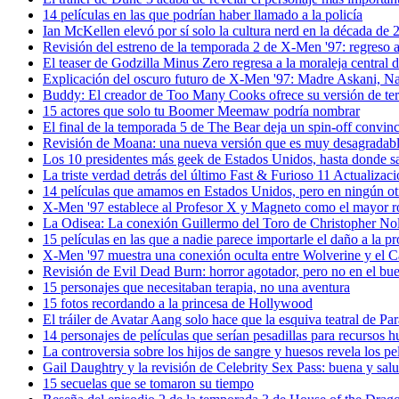
14 películas en las que podrían haber llamado a la policía
Ian McKellen elevó por sí solo la cultura nerd en la década de 
Revisión del estreno de la temporada 2 de X-Men '97: regreso a
El teaser de Godzilla Minus Zero regresa a la moraleja central d
Explicación del oscuro futuro de X-Men '97: Madre Askani, N
Buddy: El creador de Too Many Cooks ofrece su versión de te
15 actores que solo tu Boomer Meemaw podría nombrar
El final de la temporada 5 de The Bear deja un spin-off convin
Revisión de Moana: una nueva versión que es muy desagradab
Los 10 presidentes más geek de Estados Unidos, hasta donde 
La triste verdad detrás del último Fast & Furioso 11 Actualizac
14 películas que amamos en Estados Unidos, pero en ningún ot
X-Men '97 establece al Profesor X y Magneto como el mayor 
La Odisea: La conexión Guillermo del Toro de Christopher No
15 películas en las que a nadie parece importarle el daño a la p
X-Men '97 muestra una conexión oculta entre Wolverine y el 
Revisión de Evil Dead Burn: horror agotador, pero no en el bue
15 personajes que necesitaban terapia, no una aventura
15 fotos recordando a la princesa de Hollywood
El tráiler de Avatar Aang solo hace que la esquiva teatral de P
14 personajes de películas que serían pesadillas para recursos
La controversia sobre los hijos de sangre y huesos revela los pe
Gail Daughtry y la revisión de Celebrity Sex Pass: buena y sa
15 secuelas que se tomaron su tiempo