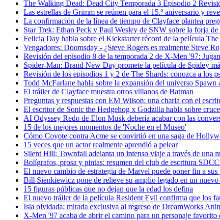
The Walking Dead: Dead City Temporada 3 Episodio 2 Revisi
Las estrellas de Grimm se reúnen para el 15.º aniversario y reve
La confirmación de la línea de tiempo de Clayface plantea pre
Star Trek: Ethan Peck y Paul Wesley de SNW sobre la forja de 
Felicia Day habla sobre el Kickstarter récord de la película Th
Vengadores: Doomsday - ¿Steve Rogers es realmente Steve Ro
Revisión del episodio 8 de la temporada 2 de X-Men '97: Jug
Spider-Man: Brand New Day promete la película de Spidey má
Revisión de los episodios 1 y 2 de The Shards: conozca a los ps
Todd McFarlane habla sobre la expansión del universo Spawn a
El tráiler de Clayface muestra otros villanos de Batman
Preguntas y respuestas con EM Wilson: una charla con el escritor 
El escritor de Sonic the Hedgehog x Godzilla habla sobre cruce
AI Odyssey Redo de Elon Musk debería acabar con las conversa
15 de los mejores momentos de 'Noche en el Museo'
Cómo Coyote contra Acme se convirtió en una saga de Hollywoo
15 veces que un actor realmente aprendió a pelear
Silent Hill: Townfall adelanta un intenso viaje a través de una
Bolígrafos, prosa y pintas: resumen del club de escritura SDC
El nuevo cambio de estrategia de Marvel puede poner fin a sus
Bill Sienkiewicz pone de relieve su amplio legado en un nuev
15 figuras públicas que no dejan que la edad los defina
El nuevo tráiler de la película Resident Evil confirma que los f
Isla olvidada: mirada exclusiva al regreso de DreamWorks Anima
X-Men '97 acaba de abrir el camino para un personaje favorito d