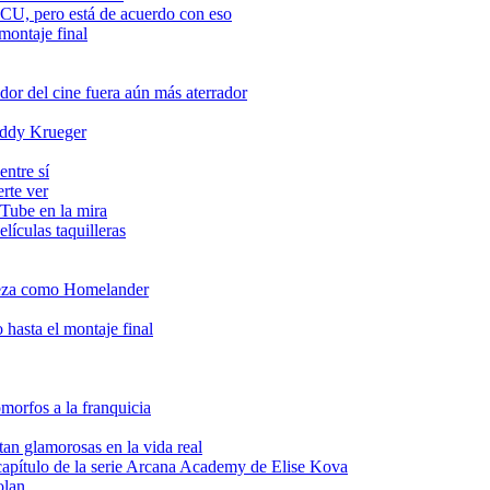
CU, pero está de acuerdo con eso
 montaje final
or del cine fuera aún más aterrador
reddy Krueger
entre sí
erte ver
uTube en la mira
lículas taquilleras
deza como Homelander
 hasta el montaje final
omorfos a la franquicia
tan glamorosas en la vida real
apítulo de la serie Arcana Academy de Elise Kova
olan