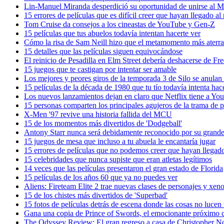
Lin-Manuel Miranda desperdició su oportunidad de unirse al M
15 errores de películas que es difícil creer que hayan llegado al
Tom Cruise da consejos a los cineastas de YouTube y Gen-Z
15 películas que tus abuelos todavía intentan hacerte ver
Cómo la risa de Sam Neill hizo que el metamomento más aterrad
15 detalles que las películas siguen equivocándose
El reinicio de Pesadilla en Elm Street debería deshacerse de F
15 juegos que te castigan por intentar ser amable
Los mejores y peores giros de la temporada 3 de Silo se anulan 
15 películas de la década de 1980 que tu tío todavía intenta hac
Los nuevos lanzamientos dejan en claro que Netflix tiene a Yo
15 personas comparten los principales agujeros de la trama de pe
X-Men '97 revive una historia fallida del MCU
15 de los momentos más divertidos de 'Dodgeball'
Antony Starr nunca será debidamente reconocido por su gran
15 juegos de mesa que incluso a tu abuela le encantaría jugar
15 errores de películas que no podemos creer que hayan llegado
15 celebridades que nunca supiste que eran atletas legítimos
14 veces que las películas presentaron el gran estado de Florida
15 películas de los años 60 que ya no puedes ver
Aliens: Fireteam Elite 2 trae nuevas clases de personajes y xen
15 de los chistes más divertidos de 'Superbad'
15 fotos de películas detrás de escena donde las cosas no lucen 
Gana una copia de Prince of Swords, el emocionante próximo c
The Odyssey Review: El gran regreso a casa de Christopher N