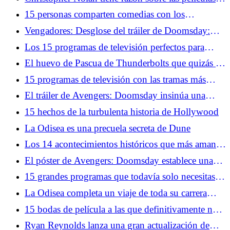
de terror y es exactamente por eso que debería
15 personas comparten comedias con los
hacer una
personajes principales más desagradables
Vengadores: Desglose del tráiler de Doomsday:
Doctor Doom, X-Men, Capitán América regresa
Los 15 programas de televisión perfectos para
adolescentes de la década de 2000
El huevo de Pascua de Thunderbolts que quizás te
hayas perdido en el tráiler de Avengers: Doomsday
15 programas de televisión con las tramas más
repetitivas
El tráiler de Avengers: Doomsday insinúa una
historia oscura de Ant-Man
15 hechos de la turbulenta historia de Hollywood
La Odisea es una precuela secreta de Dune
Los 14 acontecimientos históricos que más aman
los geeks
El póster de Avengers: Doomsday establece una
increíble historia de Doctor Strange
15 grandes programas que todavía solo necesitas
ver una vez
La Odisea completa un viaje de toda su carrera
hacia el mayor miedo de Christopher Nolan
15 bodas de película a las que definitivamente nos
opondríamos
Ryan Reynolds lanza una gran actualización de