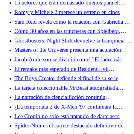
15 actores que eran demasiado buenos para el
extraterrestres
guión que les dieron
Romy y Michele 2 merece un estreno en cines
Sam Reid revela cómo la relación con Gabriella es
clave para El vampiro Lestat
Cómo 30 años en las trincheras con Spielberg,
Aliens, Indy y Dinosaurs llevaron al Día de la
Ghostbusters: Night Shift devuelve la franquicia a
Divulgación
la animación, su hogar natural
Masters of the Universe presenta una actuación
realmente genial de Jared Leto
Jacob Anderson se divirtió con el "El lado más
malvado” de Louis en El vampiro Lestat
El remake más esperado de Resident Evil
finalmente está sucediendo
The Boys Creator defiende el final de su serie
divisiva
La tarjeta coleccionable MrBeast autografiada
destaca el último conjunto de Topps
La narración de ciencia ficción continúa
evolucionando sin IA
¿La temporada 2 de X-Men '97 continuará la
historia de amor queer oculta a plena vista?
Lee Cronin no solo está tratando de darte asco
Spider-Noir es el carrete destacado definitivo de
Nicolas Cage