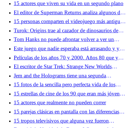
de secuelas sigue siendo algo bueno
15 actores que viven su vida en un segundo plano
El editor de Superman Returns analiza algunos de
los mayores problemas de la película
15 personas comparten el videojuego más antiguo
que recuerdan haber jugado
Turok: Origins trae al cazador de dinosaurios de
entre los muertos
Tom Hanks no puede afrontar volver a ver un
momento de náufrago: "Me levantaré y saldré de la
Este juego que nadie esperaba está arrasando y ya
habitación"
tiene a miles de jugadores enganchados
Películas de los años 70 y 2000. Años 80 que ya
no puedes ver
El escritor de Star Trek: Strange New Worlds
minimiza las críticas a la temporada 3
Jem and the Holograms tiene una segunda
oportunidad en la acción en vivo
15 fotos de la sencilla pero perfecta vida de los
videojuegos en los años 70
15 estrellas de cine de los 90 que eran más jóvenes
de lo que pensabas
15 actores que realmente no pueden correr
15 parejas clásicas en pantalla con las diferencias de
edad más grandes
15 tropos televisivos que alguna vez fueron
comunes y que ya no puedes hacer