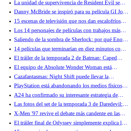
La unidad de supervivencia de Resident Evil se
une a Monster Hunter
Danny McBride se inspiró para su película GI Joe
a partir de un corte profundo de dibujos animados
15 escenas de televisión que nos dan escalofríos
cada vez que las miramos
Los 14 personajes de películas con trabajos más
extraños de alguna manera reprimidos
Saliendo de la sombra de Sherlock: por qué Enola
Holmes trabaja como detective héroe
14 películas que terminarían en diez minutos con
tecnología moderna
El tráiler de la temporada 2 de Batman: Caped
Crusader promete más villanos profundos
El equipo de Absolute Wonder Woman está
adaptando una de las mejores películas de género
Cazafantasmas: Night Shift puede llevar la
de la historia
franquicia más allá del núcleo cuatro
PlayStation está abandonando los medios físicos,
en detrimento de los consumidores
A24 ha confirmado su interesante estrategia de
relanzamiento para trastiendas
Las fotos del set de la temporada 3 de Daredevil:
Born Again muestran el reemplazo de un héroe
X-Men '97 revive el debate más candente en las
tiendas de cómics de la década de 1990
El tráiler final de Odyssey simplemente explica la
trama para que los grandes no clásicos también la