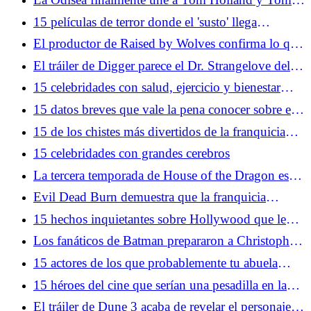
Holland
15 películas de terror donde el 'susto' llega
demasiado cerca de casa
El productor de Raised by Wolves confirma lo que
realmente mató a la temporada 3
El tráiler de Digger parece el Dr. Strangelove del
siglo XXI
15 celebridades con salud, ejercicio y bienestar
extra extraños Prácticas dietéticas
15 datos breves que vale la pena conocer sobre el
negocio del cine
15 de los chistes más divertidos de la franquicia
Austin Powers
15 celebridades con grandes cerebros
La tercera temporada de House of the Dragon es
terapéutica para los fanáticos de Game of Thrones
Evil Dead Burn demuestra que la franquicia
necesita más comedia
15 hechos inquietantes sobre Hollywood que le
recordarán su pasado cuestionable
Los fanáticos de Batman prepararon a Christopher
Nolan para las críticas a La Odisea
15 actores de los que probablemente tu abuela
estaba enamorada
15 héroes del cine que serían una pesadilla en la
vida real
El tráiler de Dune 3 acaba de revelar el personaje