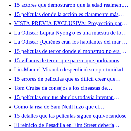
eran los villanos... hasta que crecieron
15 actores que demostraron que la edad realmente
es solo un número
15 películas donde la acción es claramente más
importante que la trama
VISTA PREVIA EXCLUSIVA: Proyección para
fans de la temporada 2 de Dark Matter y obsequio
La Odisea: Lupita Nyong'o es una maestra de los
especial en la Comic-Con de San Diego
roles duales
La Odisea: ¿Quiénes eran los habitantes del mar y
por qué dan tanto miedo?
15 películas de terror donde el monstruo no era el
mayor problema
15 villanos de terror que parece que podríamos
haber combatido nosotros mismos
Lin-Manuel Miranda desperdició su oportunidad
de unirse al MCU, pero está de acuerdo con eso
15 errores de películas que es difícil creer que
hayan llegado al montaje final
Tom Cruise da consejos a los cineastas de
YouTube y Gen-Z
15 películas que tus abuelos todavía intentan
hacerte ver
Cómo la risa de Sam Neill hizo que el
metamomento más aterrador del cine fuera aún más
15 detalles que las películas siguen equivocándose
aterrador
El reinicio de Pesadilla en Elm Street debería