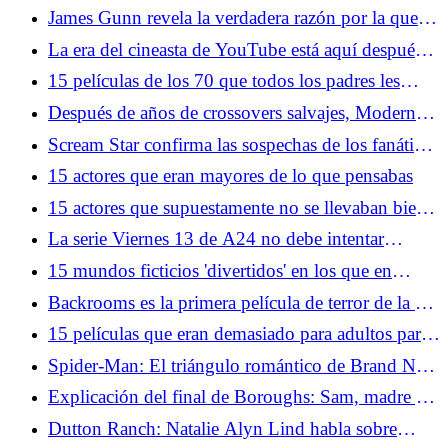
fingieron que México era amarillo
James Gunn revela la verdadera razón por la que
Superman y Brainiac tienen problemas
La era del cineasta de YouTube está aquí después
del triunfo de Backrooms y Obsession
15 películas de los 70 que todos los padres les
hicieron ver
Después de años de crossovers salvajes, Modern
Warfare 4 quiere que lo tomen en serio nuevamente
Scream Star confirma las sospechas de los fanáticos
sobre el destino del icónico villano
15 actores que eran mayores de lo que pensabas
15 actores que supuestamente no se llevaban bien
en el set
La serie Viernes 13 de A24 no debe intentar
arreglar la línea de tiempo
15 mundos ficticios 'divertidos' en los que en
realidad no quieres vivir
Backrooms es la primera película de terror de la era
de la IA
15 películas que eran demasiado para adultos para
promocionarse entre niños
Spider-Man: El triángulo romántico de Brand New
Day puede arreglar una historia cómica odiada
Explicación del final de Boroughs: Sam, madre y
ese momento final
Dutton Ranch: Natalie Alyn Lind habla sobre