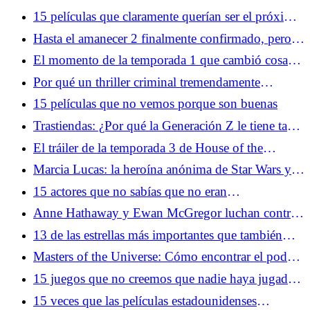
4 del Universo Cinematográfico de Marvel
15 películas que claramente querían ser el próximo
Harry Potter
Hasta el amanecer 2 finalmente confirmado, pero
hay un problema
El momento de la temporada 1 que cambió cosas
más extrañas para siempre
Por qué un thriller criminal tremendamente
subestimado está dominando las ventas de cómics
15 películas que no vemos porque son buenas
en este momento
Trastiendas: ¿Por qué la Generación Z le tiene tanto
miedo a los años 80?
El tráiler de la temporada 3 de House of the
Dragon nos recuerda que gobernar es más difícil
Marcia Lucas: la heroína anónima de Star Wars y
que luchar
mucho más
15 actores que no sabías que no eran
estadounidenses
Anne Hathaway y Ewan McGregor luchan contra
dinosaurios en una película que NO ES Jurassic
13 de las estrellas más importantes que también
Park
están interesadas en Scientology
Masters of the Universe: Cómo encontrar el poder
de Greyskull en 2026
15 juegos que no creemos que nadie haya jugado
hasta el final
15 veces que las películas estadounidenses