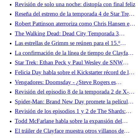
intentando "eliminar lo aburrido" de los cómics
Revisión de solo una noche: distopía con final feliz
Reseña del estreno de la temporada 4 de Star Trek:
Strange New Worlds - Valles Marineris
Robert Pattinson aterroriza como Chris Hansen en
el tráiler completo en horario estelar
The Walking Dead: Dead City Temporada 3
Episodio 2 Revisión - Booby Trapped
Las estrellas de Grimm se reúnen para el 15.º
aniversario y revelan dónde se encuentra la película
La confirmación de la línea de tiempo de Clayface
plantea preguntas sobre la DCU
Star Trek: Ethan Peck y Paul Wesley de SNW
sobre la forja de la amistad entre Kirk y Spock
Felicia Day habla sobre el Kickstarter récord de la
película The Guild Reunion
Vengadores: Doomsday - ¿Steve Rogers es
realmente Steve Rogers?
Revisión del episodio 8 de la temporada 2 de X-
Men '97: Jugando una mala mano
Spider-Man: Brand New Day promete la película
de Spidey más oscura hasta el momento
Revisión de los episodios 1 y 2 de The Shards:
conozca a los psicópatas adolescentes
Todd McFarlane habla sobre la expansión del
estadounidenses de la autoficción autoerótica
universo Spawn antes de su gran aniversario
El tráiler de Clayface muestra otros villanos de
Batman