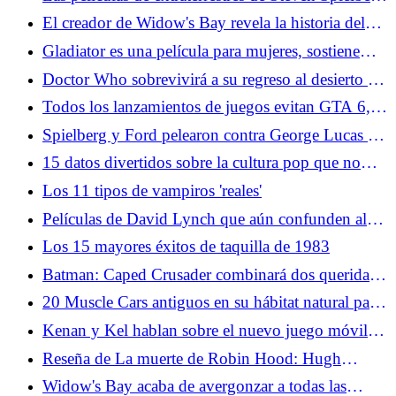
son realmente toda una vida contándonos sus
El creador de Widow's Bay revela la historia del
sueños y miedos
origen del programa
Gladiator es una película para mujeres, sostiene
Russell Crowe
Doctor Who sobrevivirá a su regreso al desierto (y
será mejor por ello)
Todos los lanzamientos de juegos evitan GTA 6,
excepto dos gigantes de la cultura pop
Spielberg y Ford pelearon contra George Lucas en
la peor secuela de Indiana Jones (y perdieron)
15 datos divertidos sobre la cultura pop que no
aprendiste en la escuela
Los 11 tipos de vampiros 'reales'
Películas de David Lynch que aún confunden al
público
Los 15 mayores éxitos de taquilla de 1983
Batman: Caped Crusader combinará dos queridas
historias de Batman en la temporada 2
20 Muscle Cars antiguos en su hábitat natural para
todos los amantes de los engranajes
Kenan y Kel hablan sobre el nuevo juego móvil
Fizzy y la expansión de su marca
Reseña de La muerte de Robin Hood: Hugh
Jackman lidera una elegía maravillosamente brutal
Widow's Bay acaba de avergonzar a todas las