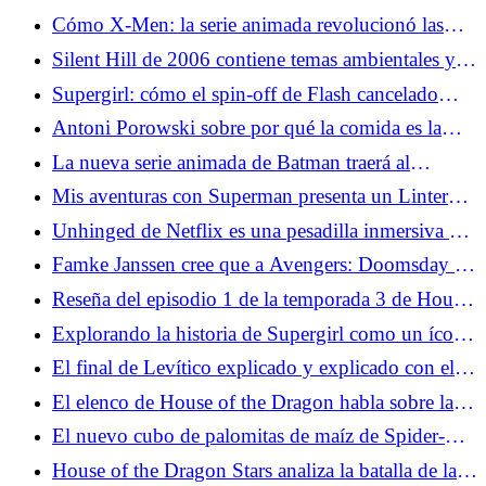
Olivia Wilde es el evento del verano
Cómo X-Men: la serie animada revolucionó las
adaptaciones de superhéroes
Silent Hill de 2006 contiene temas ambientales y
políticos sorprendentemente relevantes
Supergirl: cómo el spin-off de Flash cancelado
llevó a Maid of Might a la pantalla
Antoni Porowski sobre por qué la comida es la
conexión humana definitiva
La nueva serie animada de Batman traerá al
Caballero Oscuro más extremo a la televisión
Mis aventuras con Superman presenta un Linterna
Verde muy diferente
Unhinged de Netflix es una pesadilla inmersiva de
invasión del hogar
Famke Janssen cree que a Avengers: Doomsday le
falta un elemento básico de X-Men
Reseña del episodio 1 de la temporada 3 de House
of the Dragon: Por la garganta
Explorando la historia de Supergirl como un ícono
queer improbable
El final de Levítico explicado y explicado con el
director
El elenco de House of the Dragon habla sobre la
brutal muerte del estreno de la temporada 3
El nuevo cubo de palomitas de maíz de Spider-
Man está recibiendo el tratamiento de dunas
House of the Dragon Stars analiza la batalla de la