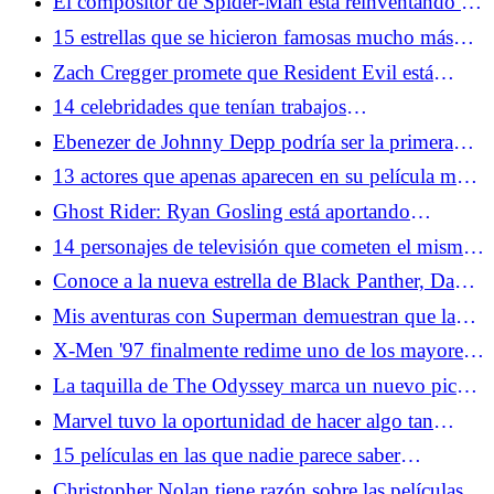
El compositor de Spider-Man está reinventando el
tema de Spidey en Brand New Day
15 estrellas que se hicieron famosas mucho más
tarde de lo que crees
Zach Cregger promete que Resident Evil está
estructurado exactamente como los juegos de la
14 celebridades que tenían trabajos
vieja escuela
sorprendentemente comunes antes de la fama
Ebenezer de Johnny Depp podría ser la primera
película de terror basada en un cuento de Navidad
13 actores que apenas aparecen en su película más
famosa
Ghost Rider: Ryan Gosling está aportando
Kenough Energy al MCU
14 personajes de televisión que cometen el mismo
error una y otra vez
Conoce a la nueva estrella de Black Panther, David
Jonsson
Mis aventuras con Superman demuestran que la
muerte de Superman fue más que un truco de
X-Men '97 finalmente redime uno de los mayores
ventas
errores de la serie original
La taquilla de The Odyssey marca un nuevo pico
para Nolan, un nuevo mínimo para los
Marvel tuvo la oportunidad de hacer algo tan
descontentos de las redes sociales
divertido con Avengers: Doomsday en SDCC
15 películas en las que nadie parece saber
2026
realmente lo que pasó
Christopher Nolan tiene razón sobre las películas