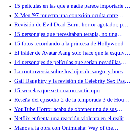
Christopher Nolan promete una aventura más
15 películas en las que a nadie parece importarle el
complicada
daño a la propiedad
X-Men '97 muestra una conexión oculta entre
Wolverine y el Capitán América
Revisión de Evil Dead Burn: horror agotador, pero
no en el buen sentido
15 personajes que necesitaban terapia, no una
aventura
15 fotos recordando a la princesa de Hollywood
El tráiler de Avatar Aang solo hace que la esquiva
teatral de Paramount sea aún más frustrante
14 personajes de películas que serían pesadillas
para recursos humanos
La controversia sobre los hijos de sangre y huesos
revela los peligros de la adaptación
Gail Daughtry y la revisión de Celebrity Sex Pass:
buena y saludable inmundicia de Hollywood
15 secuelas que se tomaron su tiempo
Reseña del episodio 2 de la temporada 3 de House
of the Dragon: Encorvado hacia Desembarco del
YouTube Horror acaba de obtener una de sus
Rey
adaptaciones cinematográficas más importantes
Netflix enfrenta una reacción violenta en el reality
hasta el momento
show Wonka después de usar inteligencia artificial
Manos a la obra con Onimusha: Way of the
para recrear la voz de Gene Wilder