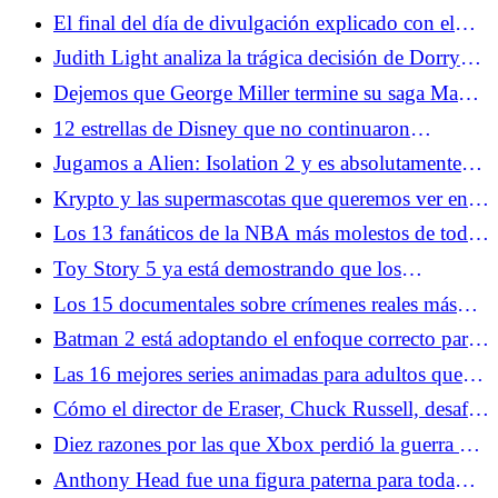
últimas chicas
El final del día de divulgación explicado con el
guionista
Judith Light analiza la trágica decisión de Dorry
sobre El terror: el diablo de plata
Dejemos que George Miller termine su saga Mad
Max
12 estrellas de Disney que no continuaron
actuando
Jugamos a Alien: Isolation 2 y es absolutamente
aterrador
Krypto y las supermascotas que queremos ver en el
DCU
Los 13 fanáticos de la NBA más molestos de todos
los tiempos
Toy Story 5 ya está demostrando que los
escépticos están equivocados
Los 15 documentales sobre crímenes reales más
aterradores
Batman 2 está adoptando el enfoque correcto para
The Penguin
Las 16 mejores series animadas para adultos que
probablemente nunca hayas visto
Cómo el director de Eraser, Chuck Russell, desafió
a Arnold Schwarzenegger
Diez razones por las que Xbox perdió la guerra de
las consolas
Anthony Head fue una figura paterna para toda