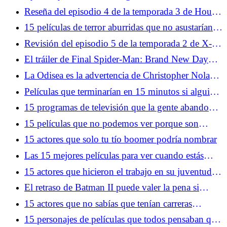
Deadpool 4 y la mayor pista de los Vengadores
Reseña del episodio 4 de la temporada 3 de House
hasta el momento
of the Dragon: Los diarios de Tumbleton
15 películas de terror aburridas que no asustarían a
un gato
Revisión del episodio 5 de la temporada 2 de X-
Men '97: una breve parada en Arma X
El tráiler de Final Spider-Man: Brand New Day
confirma que Peter y MJ siempre serán el final del
La Odisea es la advertencia de Christopher Nolan
juego
sobre el inminente colapso de nuestro mundo
Películas que terminarían en 15 minutos si alguien
tuviera sentido común
15 programas de televisión que la gente abandonó
después de un solo episodio
15 películas que no podemos ver porque son
demasiado buenas
15 actores que solo tu tío boomer podría nombrar
Las 15 mejores películas para ver cuando estás
superando una ruptura
15 actores que hicieron el trabajo en su juventud y
en su vejez
El retraso de Batman II puede valer la pena si
conseguimos una obra maestra
15 actores que no sabías que tenían carreras
completamente diferentes
15 personajes de películas que todos pensaban que