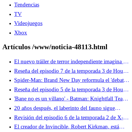
Tendencias
TV
Videojuegos
Xbox
Artículos /www/noticia-48113.html
El nuevo tráiler de terror independiente imagina un
pánico satánico por el que realmente vale la pena
Reseña del episodio 7 de la temporada 3 de House
entrar en pánico
of the Dragon: Mátalo, Caraxes
Spider-Man: Brand New Day reformula el 'debate'
de los fanáticos de los lanzatelarañas orgánicos de
Reseña del episodio 5 de la temporada 3 de House
manera irónica
of the Dragon: El extraño nos ofrece descanso
'Bane no es un villano' - Batman: Knightfall Team
sobre la adaptación del cómic que rompió el
20 años después, el laberinto del fauno sigue
murciélago
reflejando la realidad que quieres ver
Revisión del episodio 6 de la temporada 2 de X-
Men '97: Los peligros de la evolución
El creador de Invincible, Robert Kirkman, está