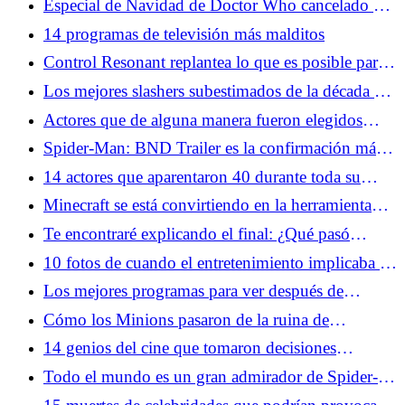
Especial de Navidad de Doctor Who cancelado por
la BBC mientras Russell T Davies deja las cosas
14 programas de televisión más malditos
claras
Control Resonant replantea lo que es posible para
la aclamada franquicia de Remedy
Los mejores slashers subestimados de la década de
1980
Actores que de alguna manera fueron elegidos
como adolescentes durante demasiado tiempo
Spider-Man: BND Trailer es la confirmación más
clara de un crossover de X-Men hasta el momento
14 actores que aparentaron 40 durante toda su
carrera
Minecraft se está convirtiendo en la herramienta
narrativa más inesperada del entretenimiento
Te encontraré explicando el final: ¿Qué pasó
realmente con Matthew?
10 fotos de cuando el entretenimiento implicaba un
peligro real
Los mejores programas para ver después de
Widow's Bay
Cómo los Minions pasaron de la ruina de
Facebook a los héroes de taquilla de Hollywood
14 genios del cine que tomaron decisiones
increíblemente tontas
Todo el mundo es un gran admirador de Spider-
Man: Web Tornado del tráiler de Brand New Day