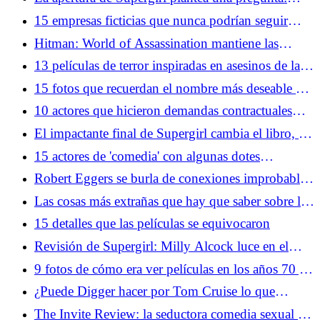
¿Qué superhéroes aún pueden gobernar la taquilla?
15 empresas ficticias que nunca podrían seguir
funcionando en el mundo real
Hitman: World of Assassination mantiene las
sorpresas cinco años después
13 películas de terror inspiradas en asesinos de la
vida real
15 fotos que recuerdan el nombre más deseable de
Hollywood
10 actores que hicieron demandas contractuales
especialmente únicas
El impactante final de Supergirl cambia el libro, el
personaje y las obras
15 actores de 'comedia' con algunas dotes
dramáticas serias
Robert Eggers se burla de conexiones improbables
entre The Northman y Werwulf
Las cosas más extrañas que hay que saber sobre los
extraterrestres, según los teóricos de la conspiración
15 detalles que las películas se equivocaron
Revisión de Supergirl: Milly Alcock luce en el
mashup occidental de Uneven Space
9 fotos de cómo era ver películas en los años 70 y
90 Años 80
¿Puede Digger hacer por Tom Cruise lo que
Birdman hizo por Michael Keaton?
The Invite Review: la seductora comedia sexual de