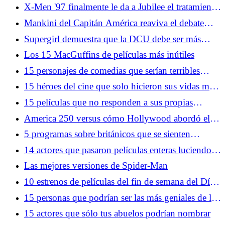
Sword: novedades del próximo gran giro de
X-Men '97 finalmente le da a Jubilee el tratamiento
Capcom
Gambit
Mankini del Capitán América reaviva el debate
sobre el servicio de fans de los videojuegos
Supergirl demuestra que la DCU debe ser más
grande que James Gunn
Los 15 MacGuffins de películas más inútiles
15 personajes de comedias que serían terribles
vecinos
15 héroes del cine que solo hicieron sus vidas más
difíciles
15 películas que no responden a sus propias
preguntas
America 250 versus cómo Hollywood abordó el
último cumpleaños emblemático del país
5 programas sobre británicos que se sienten
miserables para celebrar el 4 de julio
14 actores que pasaron películas enteras luciendo
confundidos
Las mejores versiones de Spider-Man
10 estrenos de películas del fin de semana del Día
de la Independencia que se convirtieron en clásicos
15 personas que podrían ser las más geniales de la
historia del mundo
15 actores que sólo tus abuelos podrían nombrar