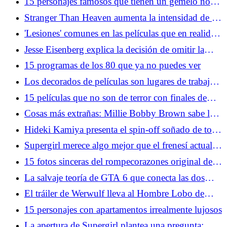
15 personajes famosos que tienen un gemelo no
disfruten
famoso
Stranger Than Heaven aumenta la intensidad de la
franquicia Brawler de Sega
'Lesiones' comunes en las películas que en realidad
serían fatales en la vida real
Jesse Eisenberg explica la decisión de omitir la
secuela de la red social
15 programas de los 80 que ya no puedes ver
Los decorados de películas son lugares de trabajo,
no moleste a los empleados
15 películas que no son de terror con finales de
película de terror
Cosas más extrañas: Millie Bobby Brown sabe lo
que les pasó a Eleven y nosotros nunca lo
Hideki Kamiya presenta el spin-off soñado de todo
sabremos
fanático de Resident Evil
Supergirl merece algo mejor que el frenesí actual
de los medios
15 fotos sinceras del rompecorazones original de
Hollywood
La salvaje teoría de GTA 6 que conecta las dos
franquicias más importantes de Rockstar
El tráiler de Werwulf lleva al Hombre Lobo de
regreso a sus raíces anteriores a la Ilustración
15 personajes con apartamentos irrealmente lujosos
La apertura de Supergirl plantea una pregunta: