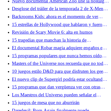
Nuevo documental American Zoo une la nostalgia
y lo increíble
Desglose del tráiler de la temporada 2 de X-Men
'97: Apocalipsis, nuevos disfraces y más
Backrooms Kids: ahora es el momento de ver
Twin Peaks
15 estrellas de Hollywood que hablaron y fueron
silenciadas
Revisión de Scary Movie 6: alta en humos
15 tragedias que manchan la historia de
Hollywood
El documental Robar magia adquiere engaños en
el mundo de las ilusiones
15 programas populares que nunca hemos oído
mencionar a nadie
Masters of the Universe nos recuerda que no todas
las tonterías tienen que ser una broma
10 juegos estilo D&D para que disfruten los geeks
modernos
El nuevo clip de Supergirl podría estar ocultando
una conexión con el hombre del mañana
15 programas que dan vergüenza ver con otras
personas en la sala
Los Maestros del Universo pueden señalar el
camino para Thor 5
15 juegos de mesa que no aburrirán
Daredevil: Born Again finalmente puede