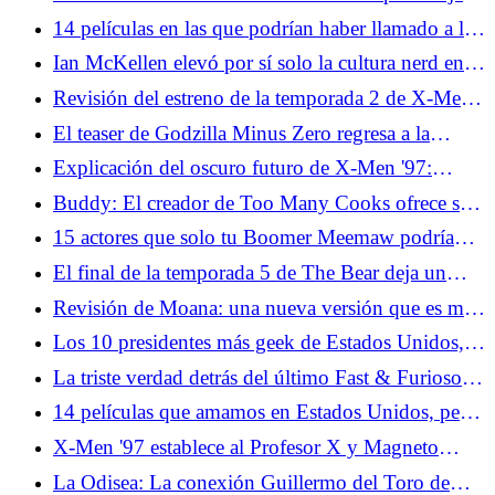
más importante de la franquicia
14 películas en las que podrían haber llamado a la
policía
Ian McKellen elevó por sí solo la cultura nerd en la
década de 2000
Revisión del estreno de la temporada 2 de X-Men
'97: regreso al pasado, pero también al futuro y
El teaser de Godzilla Minus Zero regresa a la
más hacia el pasado
moraleja central de la franquicia
Explicación del oscuro futuro de X-Men '97:
Madre Askani, Nathan Summers, Apocalipsis y
Buddy: El creador de Too Many Cooks ofrece su
más
versión de terror de Barney
15 actores que solo tu Boomer Meemaw podría
nombrar
El final de la temporada 5 de The Bear deja un
spin-off convincente sobre la mesa
Revisión de Moana: una nueva versión que es muy
desagradable
Los 10 presidentes más geek de Estados Unidos,
hasta donde sabemos
La triste verdad detrás del último Fast & Furioso
11 Actualización
14 películas que amamos en Estados Unidos, pero
en ningún otro lugar
X-Men '97 establece al Profesor X y Magneto
como el mayor romance de superhéroes
La Odisea: La conexión Guillermo del Toro de