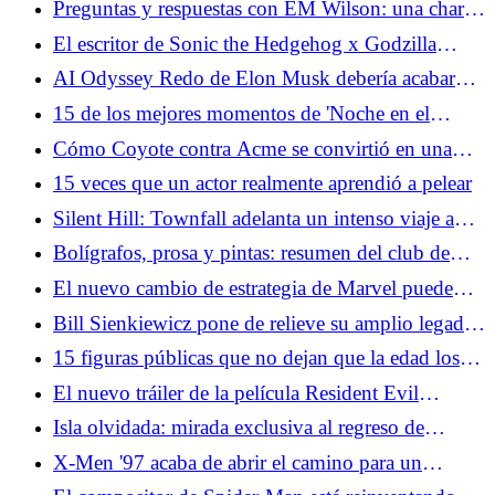
Preguntas y respuestas con EM Wilson: una charla
con el escritor detrás del libro viral 'Situationship'
El escritor de Sonic the Hedgehog x Godzilla
habla sobre cruces imposibles de escalamiento de
AI Odyssey Redo de Elon Musk debería acabar
potencia
con las conversaciones sobre películas sobre IA de
15 de los mejores momentos de 'Noche en el
una vez por todas
Museo'
Cómo Coyote contra Acme se convirtió en una
saga de Hollywood de David contra Goliat en la
15 veces que un actor realmente aprendió a pelear
vida real
Silent Hill: Townfall adelanta un intenso viaje a
través de una nueva ciudad encantada
Bolígrafos, prosa y pintas: resumen del club de
escritura SDCC de Wattpad
El nuevo cambio de estrategia de Marvel puede
poner fin a sus programas de acción en vivo
Bill Sienkiewicz pone de relieve su amplio legado
en un nuevo documental
15 figuras públicas que no dejan que la edad los
defina
El nuevo tráiler de la película Resident Evil
confirma que los fanáticos de OG están al volante
Isla olvidada: mirada exclusiva al regreso de
DreamWorks Animation a los días de gloria de los
X-Men '97 acaba de abrir el camino para un
90
personaje favorito de los fanáticos