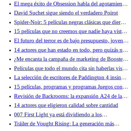
cómo convertirse en vaquero... y cómo ser el
El mega éxito de Obsession habla del agotamiento
payaso
de la cultura en línea de la 'epidemia masculina
David Suchet sigue siendo el verdadero Poirot
solitaria'
Spider-Noir: 5 películas negras clásicas que dieron
forma a la aventura de Spider-Man
15 películas que no creemos que nadie haya visto
en su totalidad
El futuro del terror es de bajo presupuesto, joven y
muy online
14 actores que han estado en todo, pero quizás no
los reconozcas
¿Me encanta la campaña de marketing de Boosters?
Boots Riley te tuitea
Películas que todo el mundo cita sin haberlas visto
realmente
La selección de escritores de Paddington 4 insinúa
una sátira política del oso más famoso de Inglaterra
15 películas, programas y programas Juegos con
excesivo estudio de historia adicional requerido
Revisión de Backrooms: la expansión A24 de la
serie de YouTube da vueltas en círculos
14 actores que eligieron calidad sobre cantidad
007 First Light ya está dividiendo a los
jugadores... y eso está bien
Tráiler de Vought Rising: La generación más
grande recibe el tratamiento de los chicos