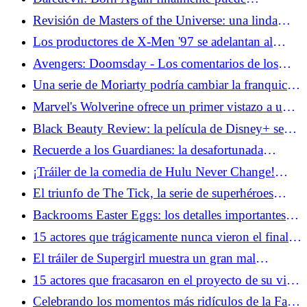
brindarnos el equipo de Cage y Iron Fist que
Revisión de Masters of the Universe: una linda
queremos
película para niños cuando no intenta ser Barbie
Los productores de X-Men '97 se adelantan al
regreso de un favorito de los fanáticos caídos
Avengers: Doomsday - Los comentarios de los
hermanos Russo nos preocupan por Doom
Una serie de Moriarty podría cambiar la franquicia
Sherlock para siempre
Marvel's Wolverine ofrece un primer vistazo a una
jugabilidad espantosa
Black Beauty Review: la película de Disney+ se
inclina hacia los tropos de la chica caballo
Recuerde a los Guardianes: la desafortunada
colaboración de Stan Lee con la NHL
¡Tráiler de la comedia de Hulu Never Change!
Confirma que los millennials ya son viejos
El triunfo de The Tick, la serie de superhéroes
olvidada de Amazon
Backrooms Easter Eggs: los detalles importantes
que configuran más historias
15 actores que trágicamente nunca vieron el final
de la producción
El tráiler de Supergirl muestra un gran mal
mejorado
15 actores que fracasaron en el proyecto de su vida
y nunca regresaron
Celebrando los momentos más ridículos de la Fase