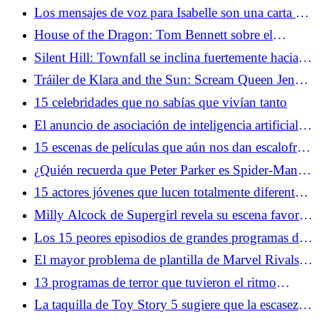
garganta de la temporada 3
Los mensajes de voz para Isabelle son una carta de
amor para curarse del duelo
House of the Dragon: Tom Bennett sobre el
momento Ulf que lo explicó todo
Silent Hill: Townfall se inclina fuertemente hacia la
melancolía y estamos aquí para ello
Tráiler de Klara and the Sun: Scream Queen Jenna
Ortega prueba la ciencia ficción en la película
15 celebridades que no sabías que vivían tanto
retrasada de Taika Waititi
El anuncio de asociación de inteligencia artificial
de Google y A24 no está cayendo bien
15 escenas de películas que aún nos dan escalofríos
cada vez que las vemos
¿Quién recuerda que Peter Parker es Spider-Man
en Brand New Day?
15 actores jóvenes que lucen totalmente diferentes
ahora
Milly Alcock de Supergirl revela su escena favorita
de los cómics de Woman of Tomorrow
Los 15 peores episodios de grandes programas de
televisión
El mayor problema de plantilla de Marvel Rivals
no son los mutantes, sino el equilibrio de roles
13 programas de terror que tuvieron el ritmo
perfecto
La taquilla de Toy Story 5 sugiere que la escasez