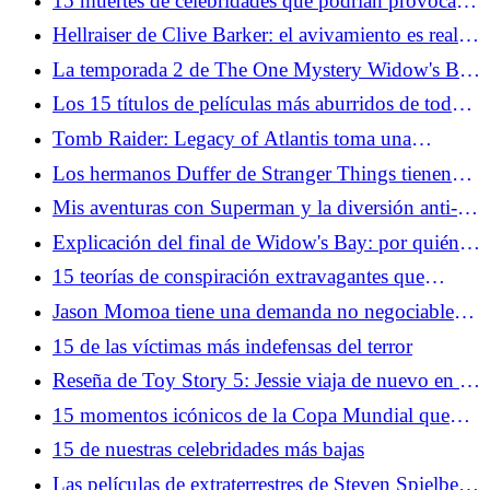
15 muertes de celebridades que podrían provocar
una devastación al nivel de Michael Jackson
Hellraiser de Clive Barker: el avivamiento es real y
fantástico
La temporada 2 de The One Mystery Widow's Bay
debería negarse a resolverse
Los 15 títulos de películas más aburridos de todos
los tiempos, si se toman literalmente
Tomb Raider: Legacy of Atlantis toma una
"Ningún Laras se queda atrás" Acercarse
Los hermanos Duffer de Stranger Things tienen
una nueva y misteriosa película en proceso con
Mis aventuras con Superman y la diversión anti-
Paramount
canónica de Supergirl
Explicación del final de Widow's Bay: por quién
doblan las campanas
15 teorías de conspiración extravagantes que
mucha gente todavía acepta
Jason Momoa tiene una demanda no negociable
para una película de Lobo
15 de las víctimas más indefensas del terror
Reseña de Toy Story 5: Jessie viaja de nuevo en la
clásica aventura de Pixar
15 momentos icónicos de la Copa Mundial que
incluso los no fanáticos del fútbol deberían
15 de nuestras celebridades más bajas
conocer
Las películas de extraterrestres de Steven Spielberg