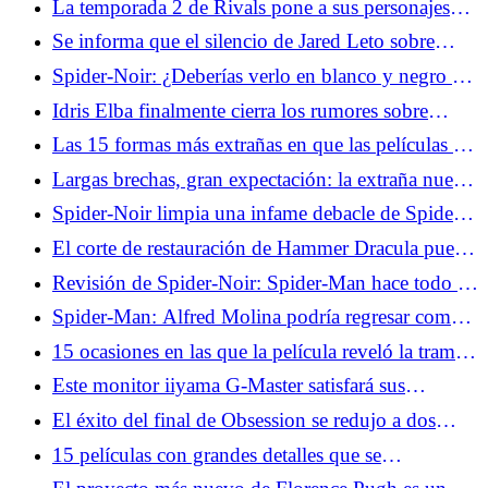
La temporada 2 de Rivals pone a sus personajes
femeninos al frente y al centro
Se informa que el silencio de Jared Leto sobre
Masters of the Universe no es una coincidencia
Spider-Noir: ¿Deberías verlo en blanco y negro o
en color?
Idris Elba finalmente cierra los rumores sobre
James Bond
Las 15 formas más extrañas en que las películas de
la década de 2000 intentaron parecer "geniales"
Largas brechas, gran expectación: la extraña nueva
matemática de la estrategia de lanzamiento
Spider-Noir limpia una infame debacle de Spider-
televisivo
Man
El corte de restauración de Hammer Dracula puede
establecer a Christopher Lee como el vampiro más
Revisión de Spider-Noir: Spider-Man hace todo lo
aterrador
que Bogie puede
Spider-Man: Alfred Molina podría regresar como
Doctor Octopus, pero realmente no debería
15 ocasiones en las que la película reveló la trama
demasiado pronto
Este monitor iiyama G-Master satisfará sus
necesidades de juego
El éxito del final de Obsession se redujo a dos
tomas de último minuto
15 películas con grandes detalles que se
equivocaron hilarantemente