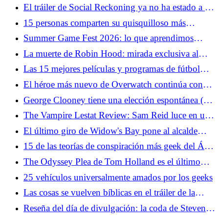
una generación de fanáticos del género
El tráiler de Social Reckoning ya no ha estado a la
altura de la red social
15 personas comparten su quisquilloso más
pedante de Star Wars
Summer Game Fest 2026: lo que aprendimos
sobre Resident Evil Veronica
La muerte de Robin Hood: mirada exclusiva al
Desenmascaramiento de una leyenda de Hugh
Las 15 mejores películas y programas de fútbol
Jackman
para ponerte de humor para la Copa Mundial
El héroe más nuevo de Overwatch continúa con
los errores de diseño de personajes del juego
George Clooney tiene una elección espontánea (y
sólida) para el próximo James Bond
The Vampire Lestat Review: Sam Reid luce en una
nueva y ambiciosa "Entrevista" Capítulo
El último giro de Widow's Bay pone al alcalde
Tom en una situación imposible
15 de las teorías de conspiración más geek del Área
51
The Odyssey Plea de Tom Holland es el último
intento de la Generación Z para salvar el cine
25 vehículos universalmente amados por los geeks
Las cosas se vuelven bíblicas en el tráiler de la
temporada 5 de The Bear
Reseña del día de divulgación: la coda de Steven
Spielberg para una vida de películas de