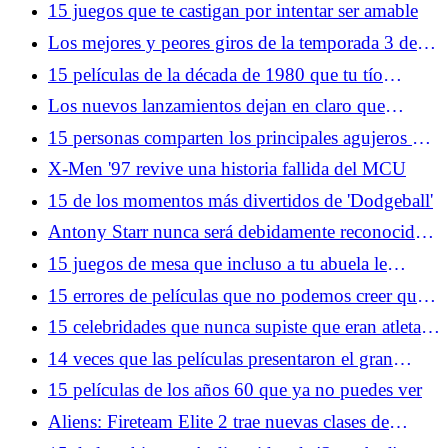
deshacerse de Freddy Krueger
15 juegos que te castigan por intentar ser amable
Los mejores y peores giros de la temporada 3 de
Silo se anulan entre sí
15 películas de la década de 1980 que tu tío
todavía intenta hacerte ver
Los nuevos lanzamientos dejan en claro que
Netflix tiene a YouTube en la mira
15 personas comparten los principales agujeros de
la trama de películas taquilleras
X-Men '97 revive una historia fallida del MCU
15 de los momentos más divertidos de 'Dodgeball'
Antony Starr nunca será debidamente reconocido
por su grandeza como Homelander
15 juegos de mesa que incluso a tu abuela le
encantaría jugar
15 errores de películas que no podemos creer que
hayan llegado hasta el montaje final
15 celebridades que nunca supiste que eran atletas
legítimos
14 veces que las películas presentaron el gran
estado de Florida
15 películas de los años 60 que ya no puedes ver
Aliens: Fireteam Elite 2 trae nuevas clases de
personajes y xenomorfos a la franquicia