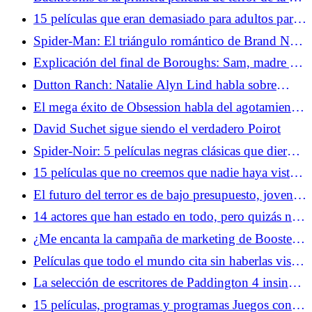
de la IA
15 películas que eran demasiado para adultos para
promocionarse entre niños
Spider-Man: El triángulo romántico de Brand New
Day puede arreglar una historia cómica odiada
Explicación del final de Boroughs: Sam, madre y
ese momento final
Dutton Ranch: Natalie Alyn Lind habla sobre
cómo convertirse en vaquero... y cómo ser el
El mega éxito de Obsession habla del agotamiento
payaso
de la cultura en línea de la 'epidemia masculina
David Suchet sigue siendo el verdadero Poirot
solitaria'
Spider-Noir: 5 películas negras clásicas que dieron
forma a la aventura de Spider-Man
15 películas que no creemos que nadie haya visto
en su totalidad
El futuro del terror es de bajo presupuesto, joven y
muy online
14 actores que han estado en todo, pero quizás no
los reconozcas
¿Me encanta la campaña de marketing de Boosters?
Boots Riley te tuitea
Películas que todo el mundo cita sin haberlas visto
realmente
La selección de escritores de Paddington 4 insinúa
una sátira política del oso más famoso de Inglaterra
15 películas, programas y programas Juegos con