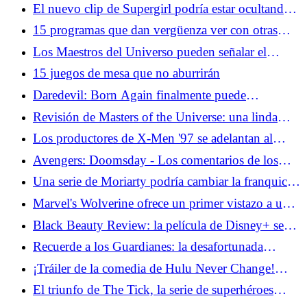
modernos
El nuevo clip de Supergirl podría estar ocultando
una conexión con el hombre del mañana
15 programas que dan vergüenza ver con otras
personas en la sala
Los Maestros del Universo pueden señalar el
camino para Thor 5
15 juegos de mesa que no aburrirán
Daredevil: Born Again finalmente puede
brindarnos el equipo de Cage y Iron Fist que
Revisión de Masters of the Universe: una linda
queremos
película para niños cuando no intenta ser Barbie
Los productores de X-Men '97 se adelantan al
regreso de un favorito de los fanáticos caídos
Avengers: Doomsday - Los comentarios de los
hermanos Russo nos preocupan por Doom
Una serie de Moriarty podría cambiar la franquicia
Sherlock para siempre
Marvel's Wolverine ofrece un primer vistazo a una
jugabilidad espantosa
Black Beauty Review: la película de Disney+ se
inclina hacia los tropos de la chica caballo
Recuerde a los Guardianes: la desafortunada
colaboración de Stan Lee con la NHL
¡Tráiler de la comedia de Hulu Never Change!
Confirma que los millennials ya son viejos
El triunfo de The Tick, la serie de superhéroes
olvidada de Amazon