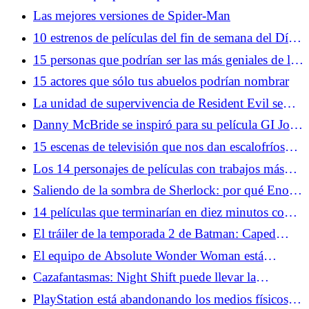
confundidos
Las mejores versiones de Spider-Man
10 estrenos de películas del fin de semana del Día
de la Independencia que se convirtieron en clásicos
15 personas que podrían ser las más geniales de la
historia del mundo
15 actores que sólo tus abuelos podrían nombrar
La unidad de supervivencia de Resident Evil se
une a Monster Hunter
Danny McBride se inspiró para su película GI Joe
a partir de un corte profundo de dibujos animados
15 escenas de televisión que nos dan escalofríos
cada vez que las miramos
Los 14 personajes de películas con trabajos más
extraños de alguna manera reprimidos
Saliendo de la sombra de Sherlock: por qué Enola
Holmes trabaja como detective héroe
14 películas que terminarían en diez minutos con
tecnología moderna
El tráiler de la temporada 2 de Batman: Caped
Crusader promete más villanos profundos
El equipo de Absolute Wonder Woman está
adaptando una de las mejores películas de género
Cazafantasmas: Night Shift puede llevar la
de la historia
franquicia más allá del núcleo cuatro
PlayStation está abandonando los medios físicos,