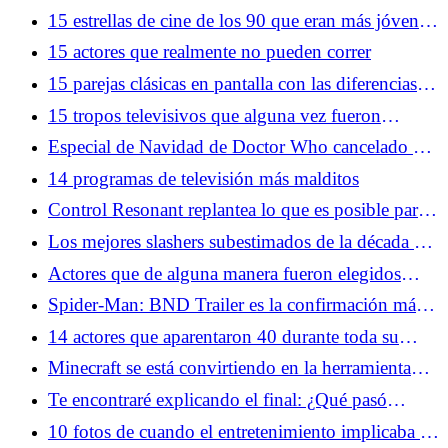
videojuegos en los años 70
15 estrellas de cine de los 90 que eran más jóvenes
de lo que pensabas
15 actores que realmente no pueden correr
15 parejas clásicas en pantalla con las diferencias de
edad más grandes
15 tropos televisivos que alguna vez fueron
comunes y que ya no puedes hacer
Especial de Navidad de Doctor Who cancelado por
la BBC mientras Russell T Davies deja las cosas
14 programas de televisión más malditos
claras
Control Resonant replantea lo que es posible para
la aclamada franquicia de Remedy
Los mejores slashers subestimados de la década de
1980
Actores que de alguna manera fueron elegidos
como adolescentes durante demasiado tiempo
Spider-Man: BND Trailer es la confirmación más
clara de un crossover de X-Men hasta el momento
14 actores que aparentaron 40 durante toda su
carrera
Minecraft se está convirtiendo en la herramienta
narrativa más inesperada del entretenimiento
Te encontraré explicando el final: ¿Qué pasó
realmente con Matthew?
10 fotos de cuando el entretenimiento implicaba un