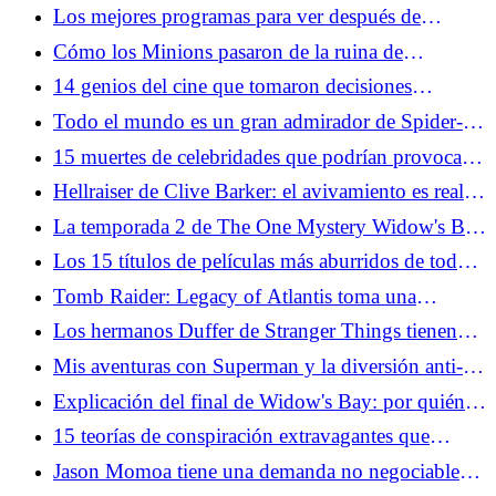
peligro real
Los mejores programas para ver después de
Widow's Bay
Cómo los Minions pasaron de la ruina de
Facebook a los héroes de taquilla de Hollywood
14 genios del cine que tomaron decisiones
increíblemente tontas
Todo el mundo es un gran admirador de Spider-
Man: Web Tornado del tráiler de Brand New Day
15 muertes de celebridades que podrían provocar
una devastación al nivel de Michael Jackson
Hellraiser de Clive Barker: el avivamiento es real y
fantástico
La temporada 2 de The One Mystery Widow's Bay
debería negarse a resolverse
Los 15 títulos de películas más aburridos de todos
los tiempos, si se toman literalmente
Tomb Raider: Legacy of Atlantis toma una
"Ningún Laras se queda atrás" Acercarse
Los hermanos Duffer de Stranger Things tienen
una nueva y misteriosa película en proceso con
Mis aventuras con Superman y la diversión anti-
Paramount
canónica de Supergirl
Explicación del final de Widow's Bay: por quién
doblan las campanas
15 teorías de conspiración extravagantes que
mucha gente todavía acepta
Jason Momoa tiene una demanda no negociable
para una película de Lobo