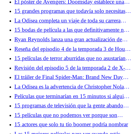
El póster de Avengers: Doomsday establece una
increíble historia de Doctor Strange
15 grandes programas que todavía solo necesitas
ver una vez
La Odisea completa un viaje de toda su carrera
hacia el mayor miedo de Christopher Nolan
15 bodas de película a las que definitivamente nos
opondríamos
Ryan Reynolds lanza una gran actualización de
Deadpool 4 y la mayor pista de los Vengadores
Reseña del episodio 4 de la temporada 3 de House
hasta el momento
of the Dragon: Los diarios de Tumbleton
15 películas de terror aburridas que no asustarían a
un gato
Revisión del episodio 5 de la temporada 2 de X-
Men '97: una breve parada en Arma X
El tráiler de Final Spider-Man: Brand New Day
confirma que Peter y MJ siempre serán el final del
La Odisea es la advertencia de Christopher Nolan
juego
sobre el inminente colapso de nuestro mundo
Películas que terminarían en 15 minutos si alguien
tuviera sentido común
15 programas de televisión que la gente abandonó
después de un solo episodio
15 películas que no podemos ver porque son
demasiado buenas
15 actores que solo tu tío boomer podría nombrar
Las 15 mejores películas para ver cuando estás