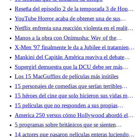
Reseña del episodio 2 de la temporada 3 de House
of the Dragon: Encorvado hacia Desembarco del
YouTube Horror acaba de obtener una de sus
Rey
adaptaciones cinematográficas más importantes
Netflix enfrenta una reacción violenta en el reality
hasta el momento
show Wonka después de usar inteligencia artificial
Manos a la obra con Onimusha: Way of the
para recrear la voz de Gene Wilder
Sword: novedades del próximo gran giro de
X-Men '97 finalmente le da a Jubilee el tratamiento
Capcom
Gambit
Mankini del Capitán América reaviva el debate
sobre el servicio de fans de los videojuegos
Supergirl demuestra que la DCU debe ser más
grande que James Gunn
Los 15 MacGuffins de películas más inútiles
15 personajes de comedias que serían terribles
vecinos
15 héroes del cine que solo hicieron sus vidas más
difíciles
15 películas que no responden a sus propias
preguntas
America 250 versus cómo Hollywood abordó el
último cumpleaños emblemático del país
5 programas sobre británicos que se sienten
miserables para celebrar el 4 de julio
14 actores que pasaron películas enteras luciendo