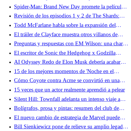
Men '97: Jugando una mala mano
Spider-Man: Brand New Day promete la película
de Spidey más oscura hasta el momento
Revisión de los episodios 1 y 2 de The Shards:
conozca a los psicópatas adolescentes
Todd McFarlane habla sobre la expansión del
estadounidenses de la autoficción autoerótica
universo Spawn antes de su gran aniversario
El tráiler de Clayface muestra otros villanos de
Batman
Preguntas y respuestas con EM Wilson: una charla
con el escritor detrás del libro viral 'Situationship'
El escritor de Sonic the Hedgehog x Godzilla
habla sobre cruces imposibles de escalamiento de
AI Odyssey Redo de Elon Musk debería acabar
potencia
con las conversaciones sobre películas sobre IA de
15 de los mejores momentos de 'Noche en el
una vez por todas
Museo'
Cómo Coyote contra Acme se convirtió en una
saga de Hollywood de David contra Goliat en la
15 veces que un actor realmente aprendió a pelear
vida real
Silent Hill: Townfall adelanta un intenso viaje a
través de una nueva ciudad encantada
Bolígrafos, prosa y pintas: resumen del club de
escritura SDCC de Wattpad
El nuevo cambio de estrategia de Marvel puede
poner fin a sus programas de acción en vivo
Bill Sienkiewicz pone de relieve su amplio legado