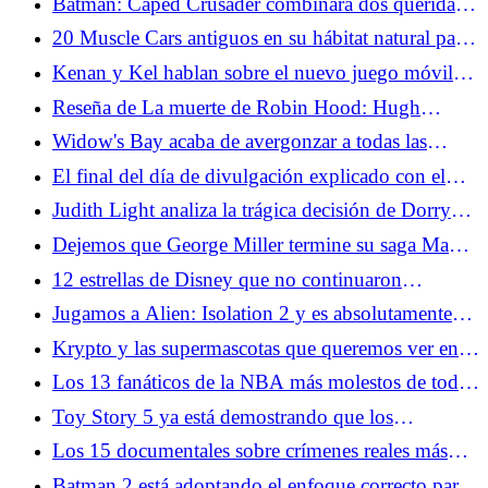
Batman: Caped Crusader combinará dos queridas
historias de Batman en la temporada 2
20 Muscle Cars antiguos en su hábitat natural para
todos los amantes de los engranajes
Kenan y Kel hablan sobre el nuevo juego móvil
Fizzy y la expansión de su marca
Reseña de La muerte de Robin Hood: Hugh
Jackman lidera una elegía maravillosamente brutal
Widow's Bay acaba de avergonzar a todas las
últimas chicas
El final del día de divulgación explicado con el
guionista
Judith Light analiza la trágica decisión de Dorry
sobre El terror: el diablo de plata
Dejemos que George Miller termine su saga Mad
Max
12 estrellas de Disney que no continuaron
actuando
Jugamos a Alien: Isolation 2 y es absolutamente
aterrador
Krypto y las supermascotas que queremos ver en el
DCU
Los 13 fanáticos de la NBA más molestos de todos
los tiempos
Toy Story 5 ya está demostrando que los
escépticos están equivocados
Los 15 documentales sobre crímenes reales más
aterradores
Batman 2 está adoptando el enfoque correcto para