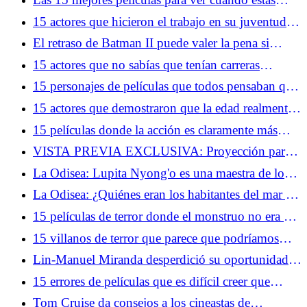
superando una ruptura
15 actores que hicieron el trabajo en su juventud y
en su vejez
El retraso de Batman II puede valer la pena si
conseguimos una obra maestra
15 actores que no sabías que tenían carreras
completamente diferentes
15 personajes de películas que todos pensaban que
eran los villanos... hasta que crecieron
15 actores que demostraron que la edad realmente
es solo un número
15 películas donde la acción es claramente más
importante que la trama
VISTA PREVIA EXCLUSIVA: Proyección para
fans de la temporada 2 de Dark Matter y obsequio
La Odisea: Lupita Nyong'o es una maestra de los
especial en la Comic-Con de San Diego
roles duales
La Odisea: ¿Quiénes eran los habitantes del mar y
por qué dan tanto miedo?
15 películas de terror donde el monstruo no era el
mayor problema
15 villanos de terror que parece que podríamos
haber combatido nosotros mismos
Lin-Manuel Miranda desperdició su oportunidad
de unirse al MCU, pero está de acuerdo con eso
15 errores de películas que es difícil creer que
hayan llegado al montaje final
Tom Cruise da consejos a los cineastas de