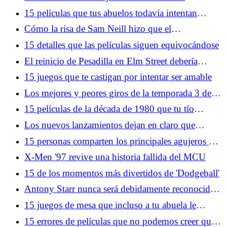
YouTube y Gen-Z
15 películas que tus abuelos todavía intentan
hacerte ver
Cómo la risa de Sam Neill hizo que el
metamomento más aterrador del cine fuera aún más
15 detalles que las películas siguen equivocándose
aterrador
El reinicio de Pesadilla en Elm Street debería
deshacerse de Freddy Krueger
15 juegos que te castigan por intentar ser amable
Los mejores y peores giros de la temporada 3 de
Silo se anulan entre sí
15 películas de la década de 1980 que tu tío
todavía intenta hacerte ver
Los nuevos lanzamientos dejan en claro que
Netflix tiene a YouTube en la mira
15 personas comparten los principales agujeros de
la trama de películas taquilleras
X-Men '97 revive una historia fallida del MCU
15 de los momentos más divertidos de 'Dodgeball'
Antony Starr nunca será debidamente reconocido
por su grandeza como Homelander
15 juegos de mesa que incluso a tu abuela le
encantaría jugar
15 errores de películas que no podemos creer que