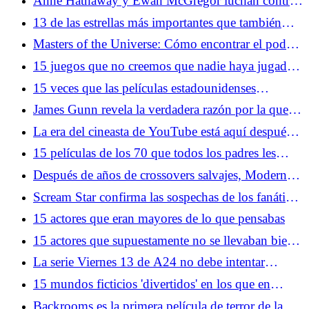
Anne Hathaway y Ewan McGregor luchan contra
dinosaurios en una película que NO ES Jurassic
13 de las estrellas más importantes que también
Park
están interesadas en Scientology
Masters of the Universe: Cómo encontrar el poder
de Greyskull en 2026
15 juegos que no creemos que nadie haya jugado
hasta el final
15 veces que las películas estadounidenses
fingieron que México era amarillo
James Gunn revela la verdadera razón por la que
Superman y Brainiac tienen problemas
La era del cineasta de YouTube está aquí después
del triunfo de Backrooms y Obsession
15 películas de los 70 que todos los padres les
hicieron ver
Después de años de crossovers salvajes, Modern
Warfare 4 quiere que lo tomen en serio nuevamente
Scream Star confirma las sospechas de los fanáticos
sobre el destino del icónico villano
15 actores que eran mayores de lo que pensabas
15 actores que supuestamente no se llevaban bien
en el set
La serie Viernes 13 de A24 no debe intentar
arreglar la línea de tiempo
15 mundos ficticios 'divertidos' en los que en
realidad no quieres vivir
Backrooms es la primera película de terror de la era