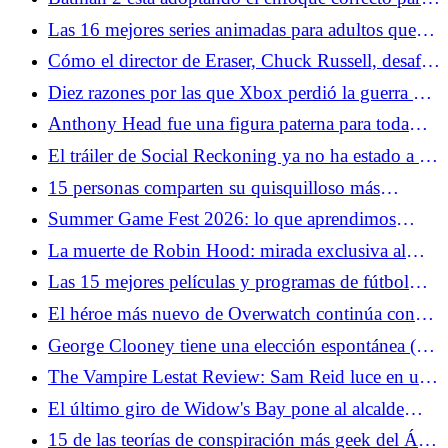
The Penguin
Las 16 mejores series animadas para adultos que
probablemente nunca hayas visto
Cómo el director de Eraser, Chuck Russell, desafió
a Arnold Schwarzenegger
Diez razones por las que Xbox perdió la guerra de
las consolas
Anthony Head fue una figura paterna para toda
una generación de fanáticos del género
El tráiler de Social Reckoning ya no ha estado a la
altura de la red social
15 personas comparten su quisquilloso más
pedante de Star Wars
Summer Game Fest 2026: lo que aprendimos
sobre Resident Evil Veronica
La muerte de Robin Hood: mirada exclusiva al
Desenmascaramiento de una leyenda de Hugh
Las 15 mejores películas y programas de fútbol
Jackman
para ponerte de humor para la Copa Mundial
El héroe más nuevo de Overwatch continúa con
los errores de diseño de personajes del juego
George Clooney tiene una elección espontánea (y
sólida) para el próximo James Bond
The Vampire Lestat Review: Sam Reid luce en una
nueva y ambiciosa "Entrevista" Capítulo
El último giro de Widow's Bay pone al alcalde
Tom en una situación imposible
15 de las teorías de conspiración más geek del Área