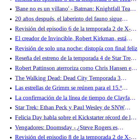
manera irónica
of the Dragon: El extraño nos ofrece descanso
'Bane no es un villano' - Batman: Knightfall Team
sobre la adaptación del cómic que rompió el
20 años después, el laberinto del fauno sigue
murciélago
reflejando la realidad que quieres ver
Revisión del episodio 6 de la temporada 2 de X-
Men '97: Los peligros de la evolución
El creador de Invincible, Robert Kirkman, está
intentando "eliminar lo aburrido" de los cómics
Revisión de solo una noche: distopía con final feliz
Reseña del estreno de la temporada 4 de Star Trek:
Strange New Worlds - Valles Marineris
Robert Pattinson aterroriza como Chris Hansen en
el tráiler completo en horario estelar
The Walking Dead: Dead City Temporada 3
Episodio 2 Revisión - Booby Trapped
Las estrellas de Grimm se reúnen para el 15.º
aniversario y revelan dónde se encuentra la película
La confirmación de la línea de tiempo de Clayface
plantea preguntas sobre la DCU
Star Trek: Ethan Peck y Paul Wesley de SNW
sobre la forja de la amistad entre Kirk y Spock
Felicia Day habla sobre el Kickstarter récord de la
película The Guild Reunion
Vengadores: Doomsday - ¿Steve Rogers es
realmente Steve Rogers?
Revisión del episodio 8 de la temporada 2 de X-