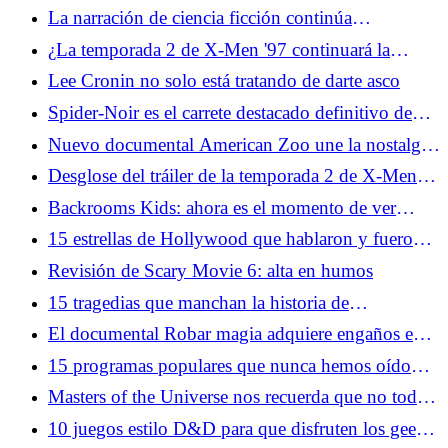
destaca el último conjunto de Topps
La narración de ciencia ficción continúa
evolucionando sin IA
¿La temporada 2 de X-Men '97 continuará la
historia de amor queer oculta a plena vista?
Lee Cronin no solo está tratando de darte asco
Spider-Noir es el carrete destacado definitivo de
Nicolas Cage
Nuevo documental American Zoo une la nostalgia
y lo increíble
Desglose del tráiler de la temporada 2 de X-Men
'97: Apocalipsis, nuevos disfraces y más
Backrooms Kids: ahora es el momento de ver
Twin Peaks
15 estrellas de Hollywood que hablaron y fueron
silenciadas
Revisión de Scary Movie 6: alta en humos
15 tragedias que manchan la historia de
Hollywood
El documental Robar magia adquiere engaños en
el mundo de las ilusiones
15 programas populares que nunca hemos oído
mencionar a nadie
Masters of the Universe nos recuerda que no todas
las tonterías tienen que ser una broma
10 juegos estilo D&D para que disfruten los geeks