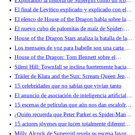
Explorando la historia de Supergirl como un ícono
queer improbable
El final de Levítico explicado y explicado con el
director
El elenco de House of the Dragon habla sobre la
brutal muerte del estreno de la temporada 3
El nuevo cubo de palomitas de maíz de Spider-
Man está recibiendo el tratamiento de dunas
House of the Dragon Stars analiza la batalla de la
garganta de la temporada 3
Los mensajes de voz para Isabelle son una carta de
amor para curarse del duelo
House of the Dragon: Tom Bennett sobre el
momento Ulf que lo explicó todo
Silent Hill: Townfall se inclina fuertemente hacia la
melancolía y estamos aquí para ello
Tráiler de Klara and the Sun: Scream Queen Jenna
Ortega prueba la ciencia ficción en la película
15 celebridades que no sabías que vivían tanto
retrasada de Taika Waititi
El anuncio de asociación de inteligencia artificial
de Google y A24 no está cayendo bien
15 escenas de películas que aún nos dan escalofríos
cada vez que las vemos
¿Quién recuerda que Peter Parker es Spider-Man
en Brand New Day?
15 actores jóvenes que lucen totalmente diferentes
ahora
Milly Alcock de Supergirl revela su escena favorita