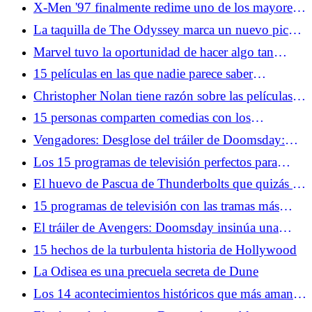
muerte de Superman fue más que un truco de
X-Men '97 finalmente redime uno de los mayores
ventas
errores de la serie original
La taquilla de The Odyssey marca un nuevo pico
para Nolan, un nuevo mínimo para los
Marvel tuvo la oportunidad de hacer algo tan
descontentos de las redes sociales
divertido con Avengers: Doomsday en SDCC
15 películas en las que nadie parece saber
2026
realmente lo que pasó
Christopher Nolan tiene razón sobre las películas
de terror y es exactamente por eso que debería
15 personas comparten comedias con los
hacer una
personajes principales más desagradables
Vengadores: Desglose del tráiler de Doomsday:
Doctor Doom, X-Men, Capitán América regresa
Los 15 programas de televisión perfectos para
adolescentes de la década de 2000
El huevo de Pascua de Thunderbolts que quizás te
hayas perdido en el tráiler de Avengers: Doomsday
15 programas de televisión con las tramas más
repetitivas
El tráiler de Avengers: Doomsday insinúa una
historia oscura de Ant-Man
15 hechos de la turbulenta historia de Hollywood
La Odisea es una precuela secreta de Dune
Los 14 acontecimientos históricos que más aman
los geeks