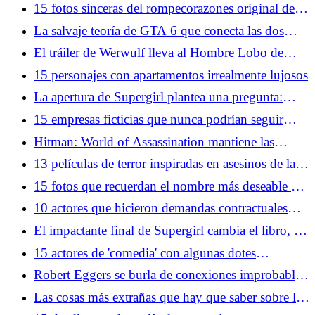
de los medios
15 fotos sinceras del rompecorazones original de
Hollywood
La salvaje teoría de GTA 6 que conecta las dos
franquicias más importantes de Rockstar
El tráiler de Werwulf lleva al Hombre Lobo de
regreso a sus raíces anteriores a la Ilustración
15 personajes con apartamentos irrealmente lujosos
La apertura de Supergirl plantea una pregunta:
¿Qué superhéroes aún pueden gobernar la taquilla?
15 empresas ficticias que nunca podrían seguir
funcionando en el mundo real
Hitman: World of Assassination mantiene las
sorpresas cinco años después
13 películas de terror inspiradas en asesinos de la
vida real
15 fotos que recuerdan el nombre más deseable de
Hollywood
10 actores que hicieron demandas contractuales
especialmente únicas
El impactante final de Supergirl cambia el libro, el
personaje y las obras
15 actores de 'comedia' con algunas dotes
dramáticas serias
Robert Eggers se burla de conexiones improbables
entre The Northman y Werwulf
Las cosas más extrañas que hay que saber sobre los
extraterrestres, según los teóricos de la conspiración