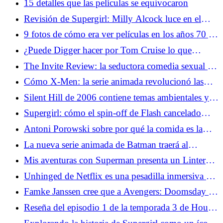
15 detalles que las películas se equivocaron
Revisión de Supergirl: Milly Alcock luce en el
mashup occidental de Uneven Space
9 fotos de cómo era ver películas en los años 70 y
90 Años 80
¿Puede Digger hacer por Tom Cruise lo que
Birdman hizo por Michael Keaton?
The Invite Review: la seductora comedia sexual de
Olivia Wilde es el evento del verano
Cómo X-Men: la serie animada revolucionó las
adaptaciones de superhéroes
Silent Hill de 2006 contiene temas ambientales y
políticos sorprendentemente relevantes
Supergirl: cómo el spin-off de Flash cancelado
llevó a Maid of Might a la pantalla
Antoni Porowski sobre por qué la comida es la
conexión humana definitiva
La nueva serie animada de Batman traerá al
Caballero Oscuro más extremo a la televisión
Mis aventuras con Superman presenta un Linterna
Verde muy diferente
Unhinged de Netflix es una pesadilla inmersiva de
invasión del hogar
Famke Janssen cree que a Avengers: Doomsday le
falta un elemento básico de X-Men
Reseña del episodio 1 de la temporada 3 de House
of the Dragon: Por la garganta