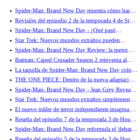
Spider-Man: Brand New Day muestra cómo hacer
bien un universo compartido
Revisión del episodio 2 de la temporada 4 de Star
Trek: Strange New Worlds - El incidente de Griffin
Spider-Man: Brand New Day - ¿Qué pasó
realmente entre Peter y Ned al final?
Star Trek: Nuevos mundos extraños pueden
solucionar el mayor problema del Trek moderno
Spider-Man: Brand New Day Review: la mejor
salida de Tom Holland con la máscara
Batman: Caped Crusader Season 2 reinventa al
Joker para la era global
La taquilla de Spider-Man: Brand New Day coloca
a Wallcrawler en su propia liga entre los
THE ONE PIECE: Dentro de la nueva adaptación
superhéroes
al anime de Netflix de un clásico manga
Spider-Man: Brand New Day - Jean Grey Reveal
resucita la historia abandonada de Marvel Comics
Star Trek: Nuevos mundos extraños simplemente
complicaron la ira de Khan
El nuevo tráiler de terror independiente imagina un
pánico satánico por el que realmente vale la pena
Reseña del episodio 7 de la temporada 3 de House
entrar en pánico
of the Dragon: Mátalo, Caraxes
Spider-Man: Brand New Day reformula el 'debate'
de los fanáticos de los lanzatelarañas orgánicos de
Reseña del episodio 5 de la temporada 3 de House