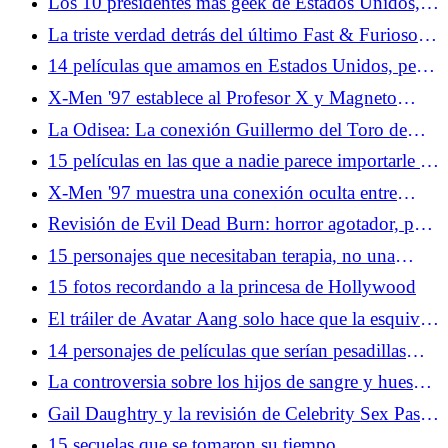
Los 10 presidentes más geek de Estados Unidos,
hasta donde sabemos
La triste verdad detrás del último Fast & Furioso
11 Actualización
14 películas que amamos en Estados Unidos, pero
en ningún otro lugar
X-Men '97 establece al Profesor X y Magneto
como el mayor romance de superhéroes
La Odisea: La conexión Guillermo del Toro de
Christopher Nolan promete una aventura más
15 películas en las que a nadie parece importarle el
complicada
daño a la propiedad
X-Men '97 muestra una conexión oculta entre
Wolverine y el Capitán América
Revisión de Evil Dead Burn: horror agotador, pero
no en el buen sentido
15 personajes que necesitaban terapia, no una
aventura
15 fotos recordando a la princesa de Hollywood
El tráiler de Avatar Aang solo hace que la esquiva
teatral de Paramount sea aún más frustrante
14 personajes de películas que serían pesadillas
para recursos humanos
La controversia sobre los hijos de sangre y huesos
revela los peligros de la adaptación
Gail Daughtry y la revisión de Celebrity Sex Pass:
buena y saludable inmundicia de Hollywood
15 secuelas que se tomaron su tiempo