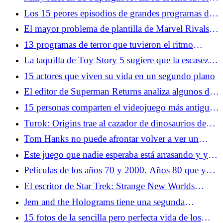
de los cómics de Woman of Tomorrow
Los 15 peores episodios de grandes programas de
televisión
El mayor problema de plantilla de Marvel Rivals
no son los mutantes, sino el equilibrio de roles
13 programas de terror que tuvieron el ritmo
perfecto
La taquilla de Toy Story 5 sugiere que la escasez
de secuelas sigue siendo algo bueno
15 actores que viven su vida en un segundo plano
El editor de Superman Returns analiza algunos de
los mayores problemas de la película
15 personas comparten el videojuego más antiguo
que recuerdan haber jugado
Turok: Origins trae al cazador de dinosaurios de
entre los muertos
Tom Hanks no puede afrontar volver a ver un
momento de náufrago: "Me levantaré y saldré de la
Este juego que nadie esperaba está arrasando y ya
habitación"
tiene a miles de jugadores enganchados
Películas de los años 70 y 2000. Años 80 que ya
no puedes ver
El escritor de Star Trek: Strange New Worlds
minimiza las críticas a la temporada 3
Jem and the Holograms tiene una segunda
oportunidad en la acción en vivo
15 fotos de la sencilla pero perfecta vida de los