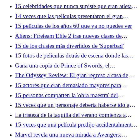
hayan llegado hasta el montaje final
15 celebridades que nunca supiste que eran atletas
legítimos
14 veces que las películas presentaron el gran
estado de Florida
15 películas de los años 60 que ya no puedes ver
Aliens: Fireteam Elite 2 trae nuevas clases de
personajes y xenomorfos a la franquicia
15 de los chistes más divertidos de 'Superbad'
15 fotos de películas detrás de escena donde las
cosas no lucen tan glamorosas en la vida real
Gana una copia de Prince of Swords, el
emocionante próximo capítulo de la serie Arcana
The Odyssey Review: El gran regreso a casa de
Academy de Elise Kova
Christopher Nolan
15 actores que eran demasiado mayores para
protagonizar películas de acción
15 personas comparten la 'obra maestra' del
videojuego que realmente apesta jugar
15 veces que un personaje debería haberse ido a
casa
La tristeza de la taquilla del verano comienza a
sentirse como en 1969
15 veces que una película predijo accidentalmente
eventos reales
Marvel revela una nueva mirada a Avengers: