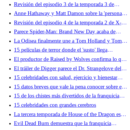
Doomsday con Loki en el centro de todo
Revisión del episodio 3 de la temporada 3 de
House of the Dragon: Pesada es la cabeza
Anne Hathaway y Matt Damon sobre la 'persona
profundamente amable detrás del genio de
Revisión del episodio 4 de la temporada 2 de X-
Christopher Nolan'
Men '97: apto para sobrevivir
Parece Spider-Man: Brand New Day acaba de
agregar otro vengador
La Odisea finalmente une a Tom Holland y Tom
Holland
15 películas de terror donde el 'susto' llega
demasiado cerca de casa
El productor de Raised by Wolves confirma lo que
realmente mató a la temporada 3
El tráiler de Digger parece el Dr. Strangelove del
siglo XXI
15 celebridades con salud, ejercicio y bienestar
extra extraños Prácticas dietéticas
15 datos breves que vale la pena conocer sobre el
negocio del cine
15 de los chistes más divertidos de la franquicia
Austin Powers
15 celebridades con grandes cerebros
La tercera temporada de House of the Dragon es
terapéutica para los fanáticos de Game of Thrones
Evil Dead Burn demuestra que la franquicia
necesita más comedia