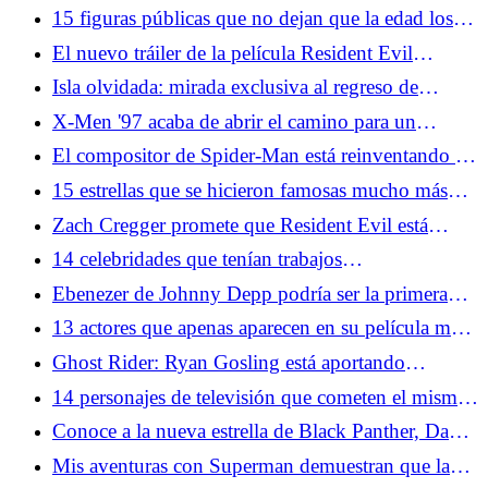
en un nuevo documental
15 figuras públicas que no dejan que la edad los
defina
El nuevo tráiler de la película Resident Evil
confirma que los fanáticos de OG están al volante
Isla olvidada: mirada exclusiva al regreso de
DreamWorks Animation a los días de gloria de los
X-Men '97 acaba de abrir el camino para un
90
personaje favorito de los fanáticos
El compositor de Spider-Man está reinventando el
tema de Spidey en Brand New Day
15 estrellas que se hicieron famosas mucho más
tarde de lo que crees
Zach Cregger promete que Resident Evil está
estructurado exactamente como los juegos de la
14 celebridades que tenían trabajos
vieja escuela
sorprendentemente comunes antes de la fama
Ebenezer de Johnny Depp podría ser la primera
película de terror basada en un cuento de Navidad
13 actores que apenas aparecen en su película más
famosa
Ghost Rider: Ryan Gosling está aportando
Kenough Energy al MCU
14 personajes de televisión que cometen el mismo
error una y otra vez
Conoce a la nueva estrella de Black Panther, David
Jonsson
Mis aventuras con Superman demuestran que la