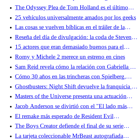
51
The Odyssey Plea de Tom Holland es el último
intento de la Generación Z para salvar el cine
25 vehículos universalmente amados por los geeks
Las cosas se vuelven bíblicas en el tráiler de la
temporada 5 de The Bear
Reseña del día de divulgación: la coda de Steven
Spielberg para una vida de películas de
15 actores que eran demasiado buenos para el
extraterrestres
guión que les dieron
Romy y Michele 2 merece un estreno en cines
Sam Reid revela cómo la relación con Gabriella es
clave para El vampiro Lestat
Cómo 30 años en las trincheras con Spielberg,
Aliens, Indy y Dinosaurs llevaron al Día de la
Ghostbusters: Night Shift devuelve la franquicia a
Divulgación
la animación, su hogar natural
Masters of the Universe presenta una actuación
realmente genial de Jared Leto
Jacob Anderson se divirtió con el "El lado más
malvado” de Louis en El vampiro Lestat
El remake más esperado de Resident Evil
finalmente está sucediendo
The Boys Creator defiende el final de su serie
divisiva
La tarjeta coleccionable MrBeast autografiada