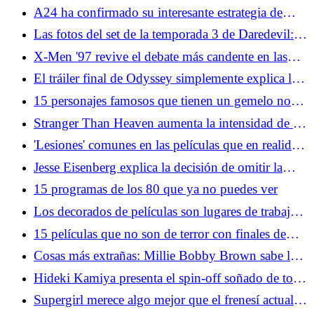
en detrimento de los consumidores
A24 ha confirmado su interesante estrategia de
relanzamiento para trastiendas
Las fotos del set de la temporada 3 de Daredevil:
Born Again muestran el reemplazo de un héroe
X-Men '97 revive el debate más candente en las
tiendas de cómics de la década de 1990
El tráiler final de Odyssey simplemente explica la
trama para que los grandes no clásicos también la
15 personajes famosos que tienen un gemelo no
disfruten
famoso
Stranger Than Heaven aumenta la intensidad de la
franquicia Brawler de Sega
'Lesiones' comunes en las películas que en realidad
serían fatales en la vida real
Jesse Eisenberg explica la decisión de omitir la
secuela de la red social
15 programas de los 80 que ya no puedes ver
Los decorados de películas son lugares de trabajo,
no moleste a los empleados
15 películas que no son de terror con finales de
película de terror
Cosas más extrañas: Millie Bobby Brown sabe lo
que les pasó a Eleven y nosotros nunca lo
Hideki Kamiya presenta el spin-off soñado de todo
sabremos
fanático de Resident Evil
Supergirl merece algo mejor que el frenesí actual