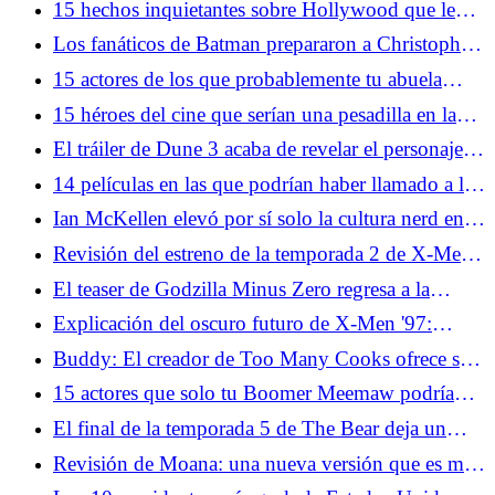
15 hechos inquietantes sobre Hollywood que le
recordarán su pasado cuestionable
Los fanáticos de Batman prepararon a Christopher
Nolan para las críticas a La Odisea
15 actores de los que probablemente tu abuela
estaba enamorada
15 héroes del cine que serían una pesadilla en la
vida real
El tráiler de Dune 3 acaba de revelar el personaje
más importante de la franquicia
14 películas en las que podrían haber llamado a la
policía
Ian McKellen elevó por sí solo la cultura nerd en la
década de 2000
Revisión del estreno de la temporada 2 de X-Men
'97: regreso al pasado, pero también al futuro y
El teaser de Godzilla Minus Zero regresa a la
más hacia el pasado
moraleja central de la franquicia
Explicación del oscuro futuro de X-Men '97:
Madre Askani, Nathan Summers, Apocalipsis y
Buddy: El creador de Too Many Cooks ofrece su
más
versión de terror de Barney
15 actores que solo tu Boomer Meemaw podría
nombrar
El final de la temporada 5 de The Bear deja un
spin-off convincente sobre la mesa
Revisión de Moana: una nueva versión que es muy
desagradable