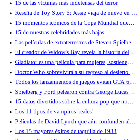
15 de las víctimas más indefensas del terror
Reseña de Toy Story 5: Jessie viaja de nuevo en la
clásica aventura de Pixar
15 momentos icónicos de la Copa Mundial que
incluso los no fanáticos del fútbol deberían
15 de nuestras celebridades más bajas
conocer
Las películas de extraterrestres de Steven Spielberg
son realmente toda una vida contándonos sus
El creador de Widow's Bay revela la historia del
sueños y miedos
origen del programa
Gladiator es una película para mujeres, sostiene
Russell Crowe
Doctor Who sobrevivirá a su regreso al desierto (y
será mejor por ello)
Todos los lanzamientos de juegos evitan GTA 6,
excepto dos gigantes de la cultura pop
Spielberg y Ford pelearon contra George Lucas en
la peor secuela de Indiana Jones (y perdieron)
15 datos divertidos sobre la cultura pop que no
aprendiste en la escuela
Los 11 tipos de vampiros 'reales'
Películas de David Lynch que aún confunden al
público
Los 15 mayores éxitos de taquilla de 1983