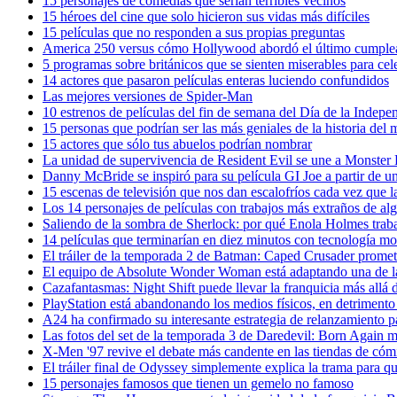
15 personajes de comedias que serían terribles vecinos
15 héroes del cine que solo hicieron sus vidas más difíciles
15 películas que no responden a sus propias preguntas
America 250 versus cómo Hollywood abordó el último cumplea
5 programas sobre británicos que se sienten miserables para cele
14 actores que pasaron películas enteras luciendo confundidos
Las mejores versiones de Spider-Man
10 estrenos de películas del fin de semana del Día de la Indepe
15 personas que podrían ser las más geniales de la historia del
15 actores que sólo tus abuelos podrían nombrar
La unidad de supervivencia de Resident Evil se une a Monster
Danny McBride se inspiró para su película GI Joe a partir de u
15 escenas de televisión que nos dan escalofríos cada vez que 
Los 14 personajes de películas con trabajos más extraños de a
Saliendo de la sombra de Sherlock: por qué Enola Holmes trab
14 películas que terminarían en diez minutos con tecnología m
El tráiler de la temporada 2 de Batman: Caped Crusader promet
El equipo de Absolute Wonder Woman está adaptando una de las 
Cazafantasmas: Night Shift puede llevar la franquicia más allá 
PlayStation está abandonando los medios físicos, en detriment
A24 ha confirmado su interesante estrategia de relanzamiento pa
Las fotos del set de la temporada 3 de Daredevil: Born Again 
X-Men '97 revive el debate más candente en las tiendas de cóm
El tráiler final de Odyssey simplemente explica la trama para qu
15 personajes famosos que tienen un gemelo no famoso