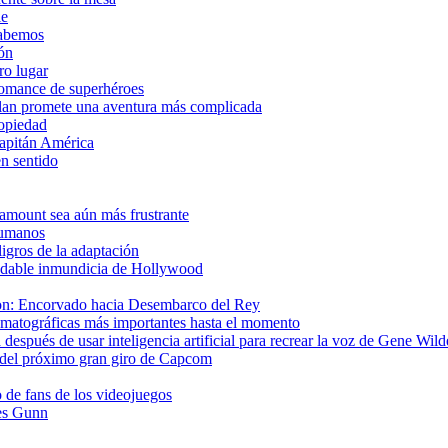
le
sabemos
ión
ro lugar
romance de superhéroes
lan promete una aventura más complicada
ropiedad
Capitán América
n sentido
aramount sea aún más frustrante
 humanos
ligros de la adaptación
ludable inmundicia de Hollywood
gon: Encorvado hacia Desembarco del Rey
matográficas más importantes hasta el momento
después de usar inteligencia artificial para recrear la voz de Gene Wild
del próximo gran giro de Capcom
o de fans de los videojuegos
es Gunn