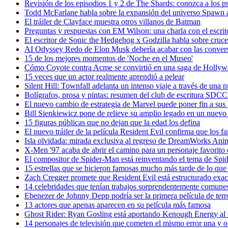
Revisión de los episodios 1 y 2 de The Shards: conozca a los ps
Todd McFarlane habla sobre la expansión del universo Spawn a
El tráiler de Clayface muestra otros villanos de Batman
Preguntas y respuestas con EM Wilson: una charla con el escritor 
El escritor de Sonic the Hedgehog x Godzilla habla sobre cruce
AI Odyssey Redo de Elon Musk debería acabar con las conversa
15 de los mejores momentos de 'Noche en el Museo'
Cómo Coyote contra Acme se convirtió en una saga de Hollywoo
15 veces que un actor realmente aprendió a pelear
Silent Hill: Townfall adelanta un intenso viaje a través de una
Bolígrafos, prosa y pintas: resumen del club de escritura SDC
El nuevo cambio de estrategia de Marvel puede poner fin a sus
Bill Sienkiewicz pone de relieve su amplio legado en un nuev
15 figuras públicas que no dejan que la edad los defina
El nuevo tráiler de la película Resident Evil confirma que los f
Isla olvidada: mirada exclusiva al regreso de DreamWorks Anima
X-Men '97 acaba de abrir el camino para un personaje favorito d
El compositor de Spider-Man está reinventando el tema de S
15 estrellas que se hicieron famosas mucho más tarde de lo que
Zach Cregger promete que Resident Evil está estructurado exac
14 celebridades que tenían trabajos sorprendentemente comunes
Ebenezer de Johnny Depp podría ser la primera película de ter
13 actores que apenas aparecen en su película más famosa
Ghost Rider: Ryan Gosling está aportando Kenough Energy 
14 personajes de televisión que cometen el mismo error una y o