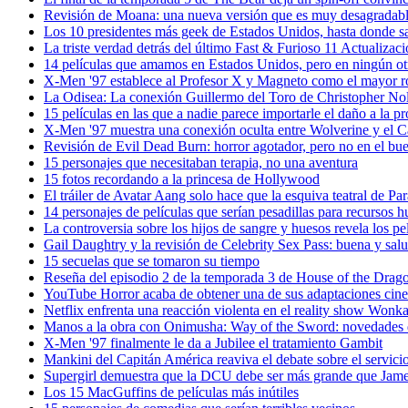
Revisión de Moana: una nueva versión que es muy desagradab
Los 10 presidentes más geek de Estados Unidos, hasta donde 
La triste verdad detrás del último Fast & Furioso 11 Actualizac
14 películas que amamos en Estados Unidos, pero en ningún ot
X-Men '97 establece al Profesor X y Magneto como el mayor 
La Odisea: La conexión Guillermo del Toro de Christopher No
15 películas en las que a nadie parece importarle el daño a la p
X-Men '97 muestra una conexión oculta entre Wolverine y el 
Revisión de Evil Dead Burn: horror agotador, pero no en el bue
15 personajes que necesitaban terapia, no una aventura
15 fotos recordando a la princesa de Hollywood
El tráiler de Avatar Aang solo hace que la esquiva teatral de P
14 personajes de películas que serían pesadillas para recursos
La controversia sobre los hijos de sangre y huesos revela los pe
Gail Daughtry y la revisión de Celebrity Sex Pass: buena y sa
15 secuelas que se tomaron su tiempo
Reseña del episodio 2 de la temporada 3 de House of the Dra
YouTube Horror acaba de obtener una de sus adaptaciones cine
Netflix enfrenta una reacción violenta en el reality show Wonka 
Manos a la obra con Onimusha: Way of the Sword: novedades 
X-Men '97 finalmente le da a Jubilee el tratamiento Gambit
Mankini del Capitán América reaviva el debate sobre el servici
Supergirl demuestra que la DCU debe ser más grande que Jam
Los 15 MacGuffins de películas más inútiles