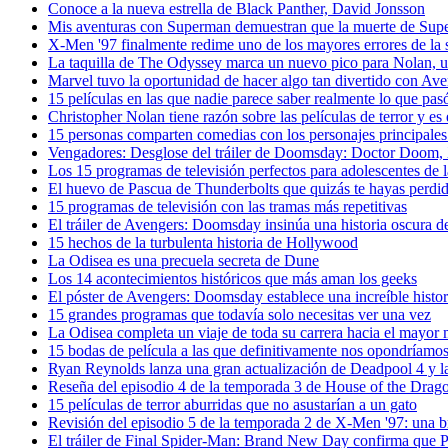
Conoce a la nueva estrella de Black Panther, David Jonsson
Mis aventuras con Superman demuestran que la muerte de Supe
X-Men '97 finalmente redime uno de los mayores errores de la s
La taquilla de The Odyssey marca un nuevo pico para Nolan, un
Marvel tuvo la oportunidad de hacer algo tan divertido con
15 películas en las que nadie parece saber realmente lo que pas
Christopher Nolan tiene razón sobre las películas de terror y e
15 personas comparten comedias con los personajes principale
Vengadores: Desglose del tráiler de Doomsday: Doctor Doom,
Los 15 programas de televisión perfectos para adolescentes de 
El huevo de Pascua de Thunderbolts que quizás te hayas perdid
15 programas de televisión con las tramas más repetitivas
El tráiler de Avengers: Doomsday insinúa una historia oscura 
15 hechos de la turbulenta historia de Hollywood
La Odisea es una precuela secreta de Dune
Los 14 acontecimientos históricos que más aman los geeks
El póster de Avengers: Doomsday establece una increíble histo
15 grandes programas que todavía solo necesitas ver una vez
La Odisea completa un viaje de toda su carrera hacia el mayor
15 bodas de película a las que definitivamente nos opondríamo
Ryan Reynolds lanza una gran actualización de Deadpool 4 y l
Reseña del episodio 4 de la temporada 3 de House of the Drag
15 películas de terror aburridas que no asustarían a un gato
Revisión del episodio 5 de la temporada 2 de X-Men '97: una 
El tráiler de Final Spider-Man: Brand New Day confirma que Pe