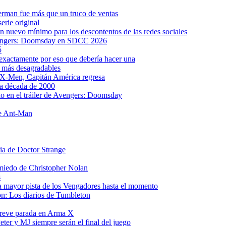
rman fue más que un truco de ventas
erie original
 nuevo mínimo para los descontentos de las redes sociales
 Avengers: Doomsday en SDCC 2026
ó
s exactamente por eso que debería hacer una
s más desagradables
 X-Men, Capitán América regresa
la década de 2000
o en el tráiler de Avengers: Doomsday
de Ant-Man
ria de Doctor Strange
 miedo de Christopher Nolan
s
a mayor pista de los Vengadores hasta el momento
on: Los diarios de Tumbleton
breve parada en Arma X
ter y MJ siempre serán el final del juego