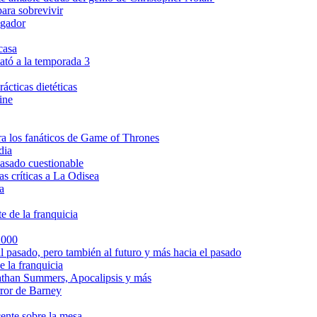
ara sobrevivir
ngador
casa
ató a la temporada 3
ácticas dietéticas
ine
ra los fanáticos de Game of Thrones
dia
asado cuestionable
s críticas a La Odisea
a
e de la franquicia
2000
l pasado, pero también al futuro y más hacia el pasado
e la franquicia
athan Summers, Apocalipsis y más
rror de Barney
cente sobre la mesa