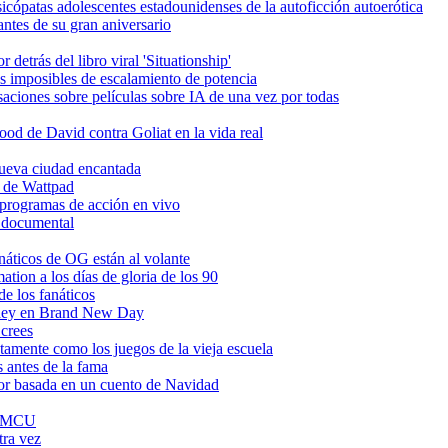
icópatas adolescentes estadounidenses de la autoficción autoerótica
ntes de su gran aniversario
detrás del libro viral 'Situationship'
s imposibles de escalamiento de potencia
ciones sobre películas sobre IA de una vez por todas
d de David contra Goliat en la vida real
 nueva ciudad encantada
C de Wattpad
 programas de acción en vivo
o documental
anáticos de OG están al volante
tion a los días de gloria de los 90
e los fanáticos
pidey en Brand New Day
 crees
tamente como los juegos de la vieja escuela
 antes de la fama
ror basada en un cuento de Navidad
al MCU
tra vez