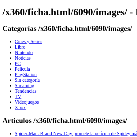
/x360/ficha.html/6090/images/
Categorías /x360/ficha.html/6090/images/
Cines y Series
Libro
Nintendo
Noticias
PC
Película
PlayStation
Sin categoría
Streaming
Tendencias
TV
Videojuegos
Xbox
Artículos /x360/ficha.html/6090/images/
Spider-Man: Brand New Day promete la película de Spidey má