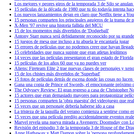
Los mejores y peores giros de la temporada 3 de Silo se anulan 
15 películas de la década de 1980 que tu tío todavía intenta hac
Los nuevos lanzamientos dejan en claro que Netflix tiene a Yo
15 personas comparten los principales agujeros de la trama de pe
X-Men '97 revive una historia fallida del MCU
15 de los momentos más divertidos de 'Dodgeball'
Antony Starr nunca será debidamente reconocido por su gran
15 juegos de mesa que incluso a tu abuela le encantaría jugar
15 errores de películas que no podemos creer que hayan llegado
15 celebridades que nunca supiste que eran atletas legítimos
14 veces que las películas presentaron el gran estado de Florida
15 películas de los años 60 que ya no puedes ver
Aliens: Fireteam Elite 2 trae nuevas clases de personajes y xen
15 de los chistes más divertidos de 'Superbad'
15 fotos de películas detrás de escena donde las cosas no lucen 
Gana una copia de Prince of Swords, el emocionante próximo c
The Odyssey Review: El gran regreso a casa de Christopher N
15 actores que eran demasiado mayores para protagonizar pelíc
15 personas comparten la 'obra maestra' del videojuego que rea
15 veces que un personaje debería haberse ido a casa
La tristeza de la taquilla del verano comienza a sentirse como 
15 veces que una película predijo accidentalmente eventos real
Marvel revela una nueva mirada a Avengers: Doomsday con Lok
Revisión del episodio 3 de la temporada 3 de House of the Dra
Anne Hathaway y Matt Damon sobre la 'persona profundamente 