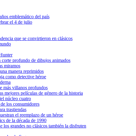
ños emblemático del país
brar el 4 de julio
ndencia que se convirtieron en clásicos
 mundo
 Hunter
n corte profundo de dibujos animados
las miramos
lguna manera reprimidos
aja como detective héroe
oderna
e más villanos profundos
mejores películas de género de la historia
del núcleo cuatro
o de los consumidores
ra trastiendas
muestran el reemplazo de un héroe
ics de la década de 1990
e los grandes no clásicos también la disfruten