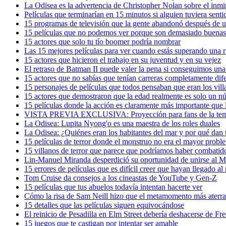
La Odisea es la advertencia de Christopher Nolan sobre el inm
Películas que terminarían en 15 minutos si alguien tuviera sen
15 programas de televisión que la gente abandonó después de u
15 películas que no podemos ver porque son demasiado buenas
15 actores que solo tu tío boomer podría nombrar
Las 15 mejores películas para ver cuando estás superando una 
15 actores que hicieron el trabajo en su juventud y en su vejez
El retraso de Batman II puede valer la pena si conseguimos una
15 actores que no sabías que tenían carreras completamente dif
15 personajes de películas que todos pensaban que eran los villa
15 actores que demostraron que la edad realmente es solo un 
15 películas donde la acción es claramente más importante que 
VISTA PREVIA EXCLUSIVA: Proyección para fans de la tempo
La Odisea: Lupita Nyong'o es una maestra de los roles duales
La Odisea: ¿Quiénes eran los habitantes del mar y por qué dan
15 películas de terror donde el monstruo no era el mayor probl
15 villanos de terror que parece que podríamos haber combati
Lin-Manuel Miranda desperdició su oportunidad de unirse al M
15 errores de películas que es difícil creer que hayan llegado al
Tom Cruise da consejos a los cineastas de YouTube y Gen-Z
15 películas que tus abuelos todavía intentan hacerte ver
Cómo la risa de Sam Neill hizo que el metamomento más aterrad
15 detalles que las películas siguen equivocándose
El reinicio de Pesadilla en Elm Street debería deshacerse de F
15 juegos que te castigan por intentar ser amable