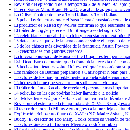
Revisión del episodio 4 de la temporada 2 de X-Men '97: apto p
Parece Spider-Man: Brand New Day acaba de agregar otro ve
La Odisea finalmente une a Tom Holland y Tom Holland
15 películas de terror donde el 'susto' llega demasiado cerca de 
El productor de Raised by Wolves confirma lo que realmente m
El tráiler de Digger parece el Dr. Strangelove del siglo XXI
15 celebridades con salud, ejercicio y bienestar extra extraños Pr
15 datos breves que vale la pena conocer sobre el negocio del c
15 de los chistes más divertidos de la franquicia Austin Powers
15 celebridades con grandes cerebros
La tercera temporada de House of the Dragon es terapéutica pa
Evil Dead Burn demuestra que la franquicia necesita más come
15 hechos inquietantes sobre Hollywood que le recordarán su p
Los fanáticos de Batman prepararon a Christopher Nolan para la
15 actores de los que probablemente tu abuela estaba enamorad
15 héroes del cine que serían una pesadilla en la vida real
El tráiler de Dune 3 acaba de revelar el personaje más important
14 películas en las que podrían haber llamado a la policía
Ian McKellen elevó por sí solo la cultura nerd en la década de 
Revisión del estreno de la temporada 2 de X-Men '97: regreso a
El teaser de Godzilla Minus Zero regresa a la moraleja central d
Explicación del oscuro futuro de X-Men '97: Madre Askani, N
Buddy: El creador de Too Many Cooks ofrece su versión de te
15 actores que solo tu Boomer Meemaw podría nombrar
El final de la temporada 5 de The Bear deja un spin-off convin