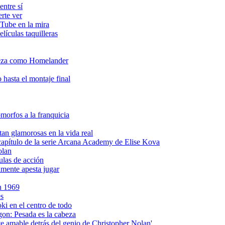
entre sí
erte ver
uTube en la mira
lículas taquilleras
deza como Homelander
 hasta el montaje final
omorfos a la franquicia
tan glamorosas en la vida real
apítulo de la serie Arcana Academy de Elise Kova
olan
ulas de acción
lmente apesta jugar
en 1969
es
i en el centro de todo
gon: Pesada es la cabeza
amable detrás del genio de Christopher Nolan'