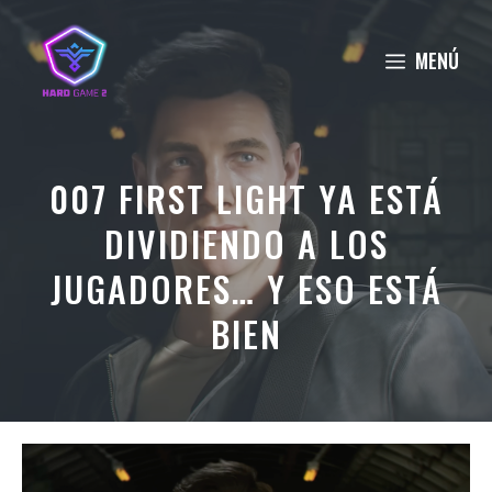
Saltar
al
MENÚ
contenido
007 FIRST LIGHT YA ESTÁ
DIVIDIENDO A LOS
JUGADORES… Y ESO ESTÁ
BIEN