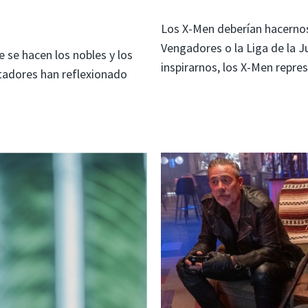
Los X-Men deberían hacernos
Vengadores o la Liga de la J
e se hacen los nobles y los
inspirarnos, los X-Men repre
tadores han reflexionado