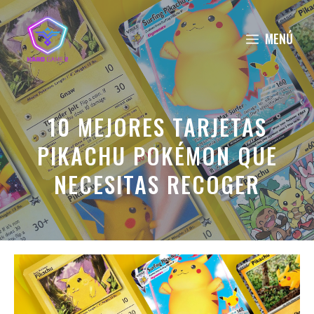
Saltar
al
MENÚ
contenido
10 MEJORES TARJETAS
PIKACHU POKÉMON QUE
NECESITAS RECOGER