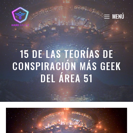
Saltar
al
MENÚ
contenido
15 DE LAS TEORÍAS DE
CONSPIRACIÓN MÁS GEEK
DEL ÁREA 51