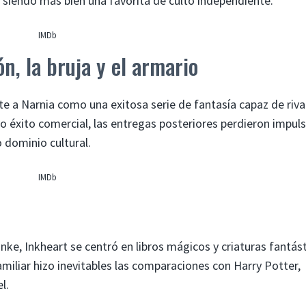
uió siendo más bien una favorita de culto independiente.
IMDb
ón, la bruja y el armario
 a Narnia como una exitosa serie de fantasía capaz de rival
vo éxito comercial, las entregas posteriores perdieron impul
dominio cultural.
IMDb
ke, Inkheart se centró en libros mágicos y criaturas fantás
amiliar hizo inevitables las comparaciones con Harry Potter,
l.