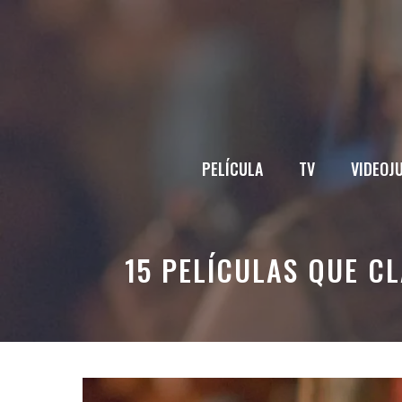
Saltar
al
contenido
PELÍCULA
TV
VIDEOJ
15 PELÍCULAS QUE C