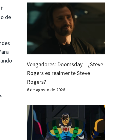
tt
do de
andes
Para
nsando
Vengadores: Doomsday – ¿Steve
Rogers es realmente Steve
Rogers?
6 de agosto de 2026
.