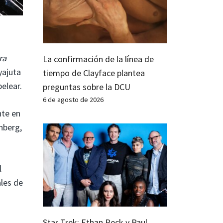
ra
La confirmación de la línea de
yajuta
tiempo de Clayface plantea
elear.
preguntas sobre la DCU
6 de agosto de 2026
nte en
nberg,
l
ales de
Star Trek: Ethan Peck y Paul