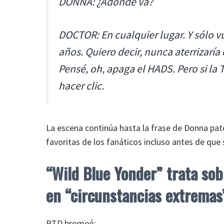
DONNA: ¿Adónde va?
DOCTOR: En cualquier lugar. Y sólo 
años. Quiero decir, nunca aterrizaría
Pensé,
oh, apaga el HADS
. Pero si l
hacer clic.
La escena continúa hasta la frase de Donna pat
favoritas de los fanáticos incluso antes de que 
“Wild Blue Yonder” trata so
en “circunstancias extremas
RTD bromeó: