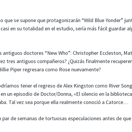
o que se supone que protagonizarán “Wild Blue Yonder” junt
casi en su totalidad en el estudio, sería más fácil guardar a
os antiguos doctores “New Who”: Christopher Eccleston, Ma
l vez tres antiguos compañeros? ¿Quizás finalmente recuper
Billie Piper regresara como Rose nuevamente?
dríamos tener el regreso de Alex Kingston como River Song
n un episodio de Doctor/Donna, «El silencio en la biblioteca
daba. Tal vez sea porque ella realmente conoció a Catorce…
 par de semanas de tortuosas especulaciones antes de que