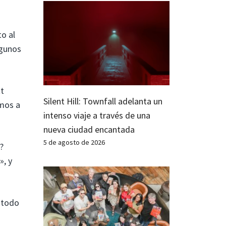
o al
lgunos
tt
Silent Hill: Townfall adelanta un
emos a
intenso viaje a través de una
nueva ciudad encantada
5 de agosto de 2026
?
», y
 todo