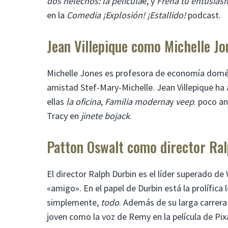
dos helechos: la película
e, y
Frena tu entusias
en la
Comedia ¡Explosión! ¡Estallido!
podcast.
Jean Villepique como Michelle Jo
Michelle Jones es profesora de economía domést
amistad Stef-Mary-Michelle. Jean Villepique h
ellas
la oficina
,
Familia moderna
y
veep
. poco a
Tracy en
jinete bojack
.
Patton Oswalt como director Ra
El director Ralph Durbin es el líder superado de
«amigo». En el papel de Durbin está la prolífi
simplemente,
todo
. Además de su larga carrer
joven como la voz de Remy en la película de Pix