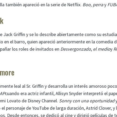
la también apareció en la serie de Netflix.
Boo, perra
y
FUB
ak
 Jack Griffin y se lo describe abiertamente como su estudi
lo en el barro, quien apareció anteriormente en la comedia 
añar los roles de invitados en
Desvergonzado
,
el medio
y
R
lmore
nte leal al Sr. Griffin y desarrolla un interés amoroso poc
 AP
cuando era actriz infantil, Allisyn Snyder interpretó el pap
Demi Lovato de Disney Channel.
Sonny con una oportunidad
y
el personaje de YouTube de larga duración, Astrid Clover, y 
s. Desde entonces, se dedicó al cine y dirigió películas de t