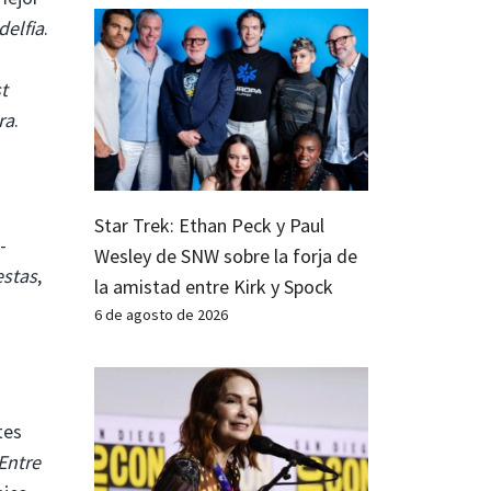
delfia
.
t
ra
.
Star Trek: Ethan Peck y Paul
-
Wesley de SNW sobre la forja de
estas
,
la amistad entre Kirk y Spock
6 de agosto de 2026
tes
Entre