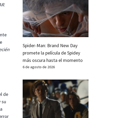
AR
.
ante
de
Spider-Man: Brand New Day
ecién
promete la película de Spidey
más oscura hasta el momento
6 de agosto de 2026
o
el de
 su
la
error