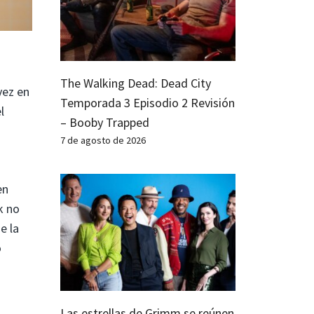
The Walking Dead: Dead City
vez en
Temporada 3 Episodio 2 Revisión
l
– Booby Trapped
7 de agosto de 2026
en
k no
e la
o
Las estrellas de Grimm se reúnen