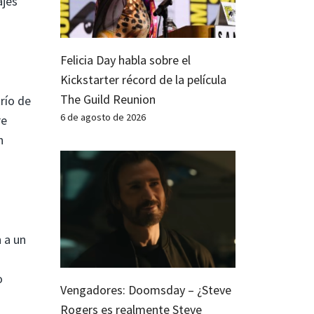
ajes
Felicia Day habla sobre el
Kickstarter récord de la película
The Guild Reunion
río de
6 de agosto de 2026
re
n
n a un
o
Vengadores: Doomsday – ¿Steve
Rogers es realmente Steve