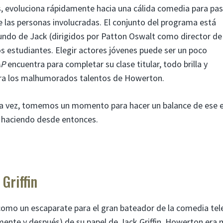
evoluciona rápidamente hacia una cálida comedia para pas
e las personas involucradas. El conjunto del programa está
undo de Jack (dirigidos por Patton Oswalt como director de 
los estudiantes. Elegir actores jóvenes puede ser un poco
AP
encuentra para completar su clase titular, todo brilla y
ra los malhumorados talentos de Howerton.
ra vez, tomemos un momento para hacer un balance de ese e
o haciendo desde entonces.
Griffin
omo un escaparate para el gran bateador de la comedia tele
ente y después) de su papel de Jack Griffin, Howerton era 