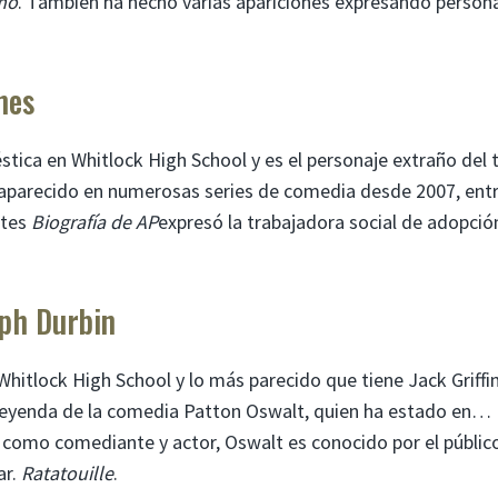
mo
. También ha hecho varias apariciones expresando person
nes
ica en Whitlock High School y es el personaje extraño del t
a aparecido en numerosas series de comedia desde 2007, ent
ntes
Biografía de AP
expresó la trabajadora social de adopció
lph Durbin
 Whitlock High School y lo más parecido que tiene Jack Griffi
ca leyenda de la comedia Patton Oswalt, quien ha estado en…
a como comediante y actor, Oswalt es conocido por el públic
ar.
Ratatouille
.