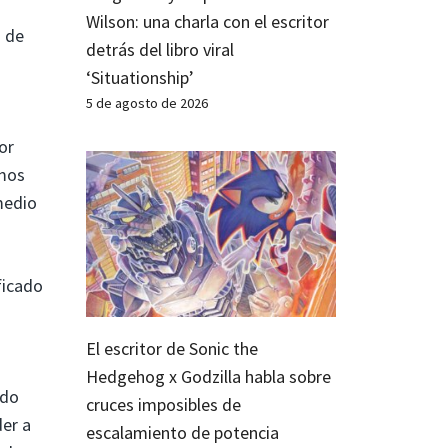
Wilson: una charla con el escritor
s de
detrás del libro viral
‘Situationship’
5 de agosto de 2026
or
emos
medio
ficado
u
El escritor de Sonic the
Hedgehog x Godzilla habla sobre
ndo
cruces imposibles de
der a
escalamiento de potencia