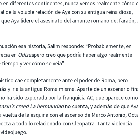
 en diferentes continentes, nunca vemos realmente cómo 
al de la voluble relación de Aya con su antigua reina diosa,
s que Aya lidere el asesinato del amante romano del faraón, 
inuación esa historia, Salim responde: “Probablemente, en
recia en
Odisea
pero creo que podría haber algo realmente
 tiempo y ver cómo se veía”.
nístico cae completamente ante el poder de Roma, pero
s y ir a la antigua Roma misma. Aparte de un escenario fin
no ha sido explorada por la franquicia AC, que aparece como
sasin's creed La hermandad
no cuenta, y además de que Aya
 a la vuelta de la esquina con el ascenso de Marco Antonio, Oc
pecta a todo lo relacionado con Cleopatra. Tanta violencia
n videojuego.