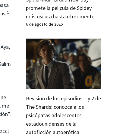
pasa
promete la película de Spidey
ravés
más oscura hasta el momento
6 de agosto de 2026
 Aya,
Salim
one
Revisión de los episodios 1 y 2 de
, me
The Shards: conozca a los
ión”.
psicópatas adolescentes
estadounidenses de la
ocal
autoficción autoerótica