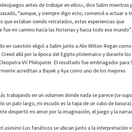
ideojuegos antes de trabajar en ellos», dice Salim mientras 
pasado, “aunque, y siempre digo esto, comencé a actuar a t
jes que estaban siendo retratados, estas experiencias que
 fue mi camino hacia las historias y hacia todo ese mundo”.
o en cuestión eligió a Salim junto a Alix Wilton Regan como
 Creed allá por la época del Egipto ptolemaico y durante los
 Cleopatra VII Philopater. El resultado fue embriagador para 
larmente acreditan a Bayek y Aya como uno de los mejores
stás trabajando en un volumen donde nada se parece (se sup
lo un palo largo, mi escudo es la tapa de un cubo de basura)
nte despertó mi amor por la imaginación, el juego y la narrac
el asesino
Los fanáticos se ubican junto a la interpretación v