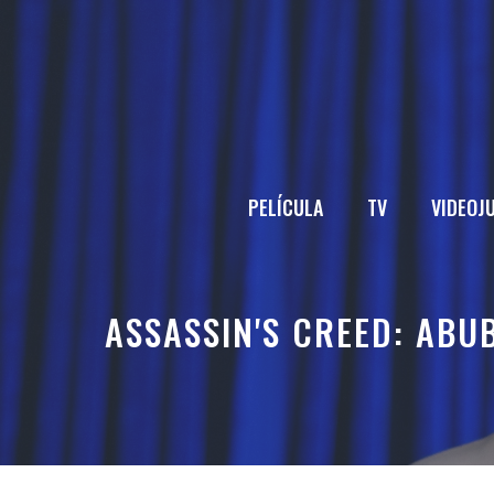
Saltar
al
contenido
PELÍCULA
TV
VIDEOJ
ASSASSIN'S CREED: ABU