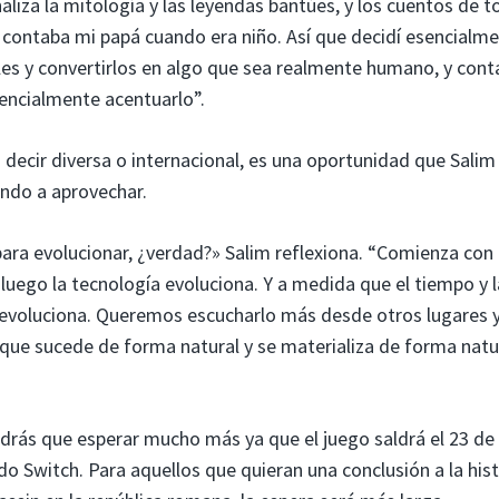
liza la mitología y las leyendas bantúes, y los cuentos de 
e contaba mi papá cuando era niño. Así que decidí esencialm
s y convertirlos en algo que sea realmente humano, y conta
sencialmente acentuarlo”.
decir diversa o internacional, es una oportunidad que Salim
ndo a aprovechar.
para evolucionar, ¿verdad?» Salim reflexiona. “Comienza con
luego la tecnología evoluciona. Y a medida que el tiempo y l
ia evoluciona. Queremos escucharlo más desde otros lugares 
 que sucede de forma natural y se materializa de forma natu
rás que esperar mucho más ya que el juego saldrá el 23 de 
do Switch. Para aquellos que quieran una conclusión a la hist