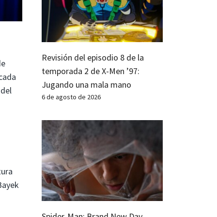
Revisión del episodio 8 de la
de
temporada 2 de X-Men ’97:
écada
Jugando una mala mano
 del
6 de agosto de 2026
tura
Bayek
Spider-Man: Brand New Day