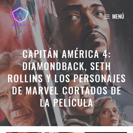
Saltar
al
MENÚ
contenido
CAPITÁN AMÉRICA 4:
DIAMONDBACK, SETH
ROLLINS Y LOS PERSONAJES
DE MARVEL CORTADOS DE
LA PELÍCULA