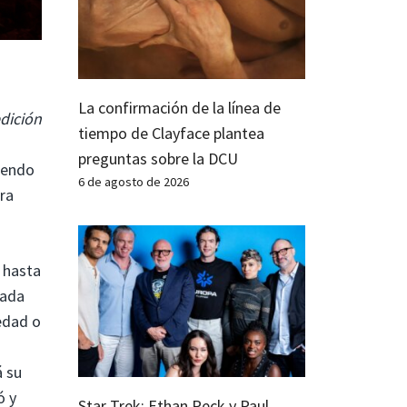
La confirmación de la línea de
dición
tiempo de Clayface plantea
preguntas sobre la DCU
iendo
6 de agosto de 2026
ra
 hasta
Cada
edad o
á su
ó y
Star Trek: Ethan Peck y Paul