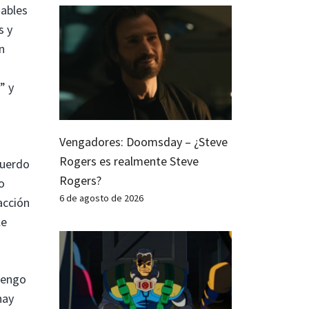
gables
s y
n
” y
Vengadores: Doomsday – ¿Steve
Rogers es realmente Steve
cuerdo
Rogers?
o
6 de agosto de 2026
acción
le
 tengo
hay