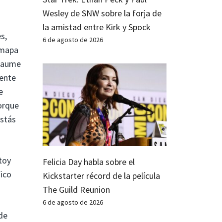
Wesley de SNW sobre la forja de
la amistad entre Kirk y Spock
s,
6 de agosto de 2026
 mapa
llaume
mente
e
orque
estás
toy
Felicia Day habla sobre el
ico
Kickstarter récord de la película
The Guild Reunion
6 de agosto de 2026
de