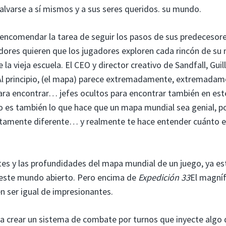
salvarse a sí mismos y a sus seres queridos. su mundo.
 encomendar la tarea de seguir los pasos de sus predecesore
ladores quieren que los jugadores exploren cada rincón de su
 la vieja escuela. El CEO y director creativo de Sandfall, Gui
 “Al principio, (el mapa) parece extremadamente, extremada
ara encontrar… jefes ocultos para encontrar también en est
o es también lo que hace que un mapa mundial sea genial, p
etamente diferente… y realmente te hace entender cuánto 
ites y las profundidades del mapa mundial de un juego, ya es
este mundo abierto. Pero encima de
Expedición 33
El magníf
en ser igual de impresionantes.
ara crear un sistema de combate por turnos que inyecte algo 