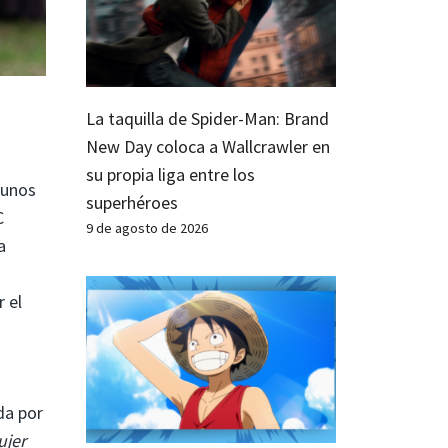
La taquilla de Spider-Man: Brand
New Day coloca a Wallcrawler en
su propia liga entre los
gunos
superhéroes
C
9 de agosto de 2026
a
 el
da por
ujer