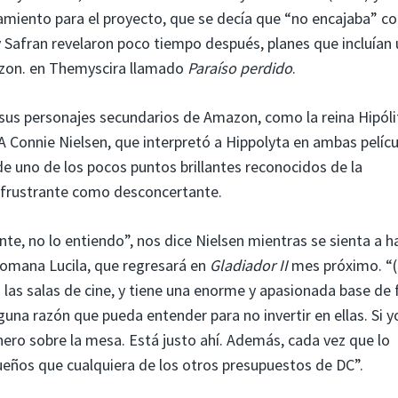
amiento para el proyecto, que se decía que “no encajaba” co
 Safran revelaron poco tiempo después, planes que incluían
mazon. en Themyscira llamado
Paraíso perdido
.
sus personajes secundarios de Amazon, como la reina Hipóli
A Connie Nielsen, que interpretó a Hippolyta en ambas pelícu
de uno de los pocos puntos brillantes reconocidos de la
n frustrante como desconcertante.
te, no lo entiendo”, nos dice Nielsen mientras se sienta a h
 romana Lucila, que regresará en
Gladiador II
mes próximo. “(
 las salas de cine, y tiene una enorme y apasionada base de 
guna razón que pueda entender para no invertir en ellas. Si y
nero sobre la mesa. Está justo ahí. Además, cada vez que lo
ños que cualquiera de los otros presupuestos de DC”.