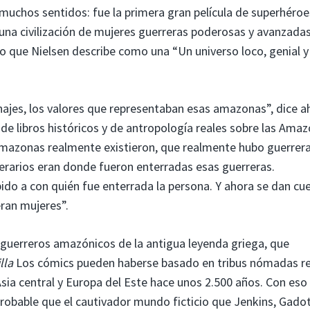
muchos sentidos: fue la primera gran película de superhéroe
a una civilización de mujeres guerreras poderosas y avanzada
o que Nielsen describe como una “Un universo loco, genial y
najes, los valores que representaban esas amazonas”, dice a
 de libros históricos y de antropología reales sobre las Ama
Amazonas realmente existieron, que realmente hubo guerrer
rarios eran donde fueron enterradas esas guerreras.
o a con quién fue enterrada la persona. Y ahora se dan cu
eran mujeres”.
 guerreros amazónicos de la antigua leyenda griega, que
lla
Los cómics pueden haberse basado en tribus nómadas re
sia central y Europa del Este hace unos 2.500 años. Con eso
obable que el cautivador mundo ficticio que Jenkins, Gadot,