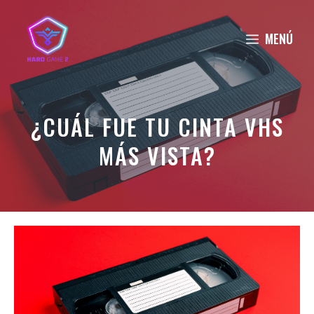
Saltar
al
MENÚ
contenido
¿CUÁL FUE TU CINTA VHS
MÁS VISTA?