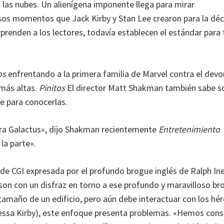
a las nubes. Un alienígena imponente llega para mirar
 esos momentos que Jack Kirby y Stan Lee crearon para la dé
prenden a los lectores, todavía establecen el estándar para
os
enfrentando a la primera familia de Marvel contra el dev
 más altas.
Pinitos
El director Matt Shakman también sabe s
e para conocerlas.
ara Galactus», dijo Shakman recientemente
Entretenimiento
la parte».
n de CGI expresada por el profundo brogue inglés de Ralph In
eson con un disfraz en torno a ese profundo y maravilloso br
tamaño de un edificio, pero aún debe interactuar con los hé
essa Kirby), este enfoque presenta problemas. «Hemos cons