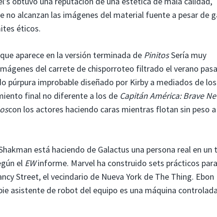
’s obtuvo una reputación de una estética de mala calidad,
ue no alcanzan las imágenes del material fuente a pesar de g
ites éticos.
s que aparece en la versión terminada de
Pinitos
Sería muy
 imágenes del carrete de chisporroteo filtrado el verano pas
do púrpura improbable diseñado por Kirby a mediados de los
miento final no diferente a los de
Capitán América: Brave N
los
con los actores haciendo caras mientras flotan sin peso a
 Shakman está haciendo de Galactus una persona real en un t
egún el
EW
informe. Marvel ha construido sets prácticos para
ancy Street, el vecindario de Nueva York de The Thing. Ebon
rbie asistente de robot del equipo es una máquina controlada