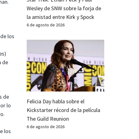
man.
Wesley de SNW sobre la forja de
la amistad entre Kirk y Spock
6 de agosto de 2026
de los
es)
a de
s de
Felicia Day habla sobre el
or lo
Kickstarter récord de la película
o.
The Guild Reunion
6 de agosto de 2026
e los