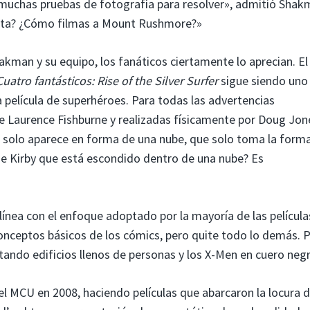
 muchas pruebas de fotografía para resolver», admitió Shak
ecta? ¿Cómo filmas a Mount Rushmore?»
kman y su equipo, los fanáticos ciertamente lo aprecian. El
Cuatro fantásticos: Rise of the Silver Surfer
sigue siendo uno 
película de superhéroes. Para todas las advertencias
 de Laurence Fishburne y realizadas físicamente por Doug Jon
r solo aparece en forma de una nube, que solo toma la form
o de Kirby que está escondido dentro de una nube? Es
 línea con el enfoque adoptado por la mayoría de las película
nceptos básicos de los cómics, pero quite todo lo demás. P
ndo edificios llenos de personas y los X-Men en cuero negr
 MCU en 2008, haciendo películas que abarcaron la locura d