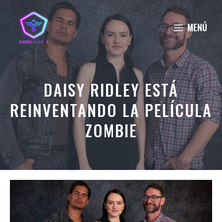
Saltar
al
MENÚ
contenido
DAISY RIDLEY ESTÁ
REINVENTANDO LA PELÍCULA
ZOMBIE