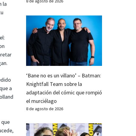
8 de agosto de 2026
 la
tu
el:
ron
pretar
gan.
‘Bane no es un villano’ – Batman:
edido
Knightfall Team sobre la
 que a
adaptación del cómic que rompió
olland
el murciélago
8 de agosto de 2026
n que
ucede,