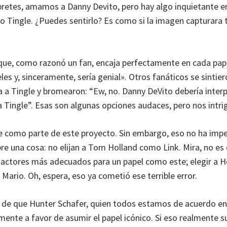
retes, amamos a Danny Devito, pero hay algo inquietante en
 Tingle. ¿Puedes sentirlo? Es como si la imagen capturara 
nque, como razonó un fan, encaja perfectamente en cada pap
es y, sinceramente, sería genial». Otros fanáticos se sintie
a a Tingle y bromearon: “Ew, no. Danny DeVito debería inter
a Tingle”. Esas son algunas opciones audaces, pero nos intri
ie como parte de este proyecto. Sin embargo, eso no ha imp
e una cosa: no elijan a Tom Holland como Link. Mira, no es
 actores más adecuados para un papel como este; elegir a H
Mario. Oh, espera, eso ya cometió ese terrible error.
cia de que Hunter Schafer, quien todos estamos de acuerdo e
mente a favor de asumir el papel icónico. Si eso realmente s