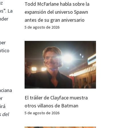
uz
Todd McFarlane habla sobre la
s”. La
expansión del universo Spawn
nder
antes de su gran aniversario
5 de agosto de 2026
ber
ptico
nciana
El tráiler de Clayface muestra
er
otros villanos de Batman
irá
5 de agosto de 2026
s del