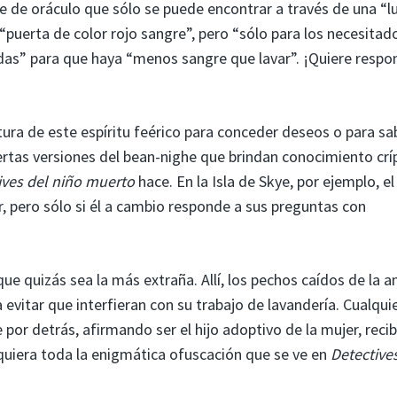
e de oráculo que sólo se puede encontrar a través de una “l
“puerta de color rojo sangre”, pero “sólo para los necesitado
idas” para que haya “menos sangre que lavar”. ¡Quiere respo
tura de este espíritu feérico para conceder deseos o para sa
iertas versiones del bean-nighe que brindan conocimiento crí
ives del niño muerto
hace. En la Isla de Skye, por ejemplo, el
r, pero sólo si él a cambio responde a sus preguntas con
 que quizás sea la más extraña. Allí, los pechos caídos de la a
vitar que interfieran con su trabajo de lavandería. Cualqui
 por detrás, afirmando ser el hijo adoptivo de la mujer, recib
iquiera toda la enigmática ofuscación que se ve en
Detective