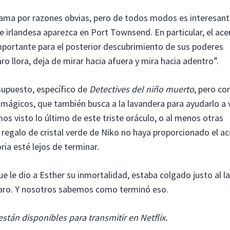
rama por razones obvias, pero de todos modos es interesan
e irlandesa aparezca en Port Townsend. En particular, el acer
mportante para el posterior descubrimiento de sus poderes
ro llora, deja de mirar hacia afuera y mira hacia adentro”.
 supuesto, específico de
Detectives del niño muerto
, pero co
s mágicos, que también busca a la lavandera para ayudarlo a 
os visto lo último de este triste oráculo, o al menos otras
l regalo de cristal verde de Niko no haya proporcionado el a
ria esté lejos de terminar.
ue le dio a Esther su inmortalidad, estaba colgado justo al l
l faro. Y nosotros sabemos como terminó eso.
stán disponibles para transmitir en Netflix.