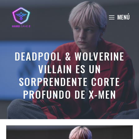
Saltar
al
MENÚ
contenido
DEADPOOL & WOLVERINE
VILLAIN ES UN
SORPRENDENTE CORTE
PROFUNDO DE X-MEN