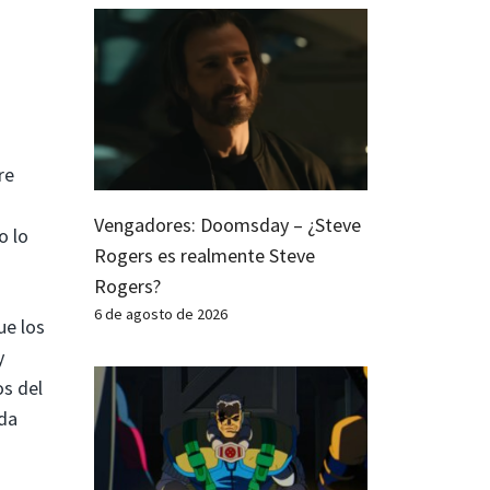
re
Vengadores: Doomsday – ¿Steve
o lo
Rogers es realmente Steve
Rogers?
6 de agosto de 2026
ue los
y
os del
ada