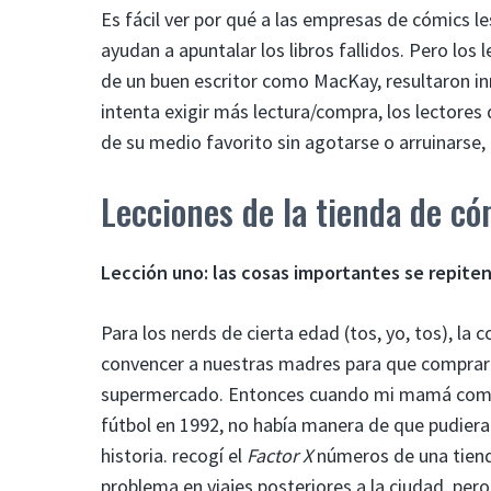
Es fácil ver por qué a las empresas de cómics le
ayudan a apuntalar los libros fallidos. Pero lo
de un buen escritor como MacKay, resultaron in
intenta exigir más lectura/compra, los lectore
de su medio favorito sin agotarse o arruinarse,
Lecciones de la tienda de có
Lección uno: las cosas importantes se repite
Para los nerds de cierta edad (tos, yo, tos), 
convencer a nuestras madres para que comprara
supermercado. Entonces cuando mi mamá co
fútbol en 1992, no había manera de que pudiera
historia. recogí el
Factor X
números de una tiend
problema en viajes posteriores a la ciudad, per