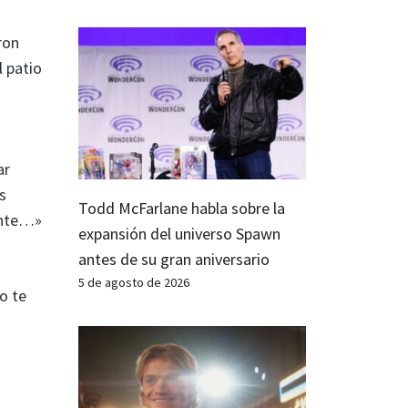
ron
l patio
ar
s
Todd McFarlane habla sobre la
ente…»
expansión del universo Spawn
antes de su gran aniversario
5 de agosto de 2026
o te