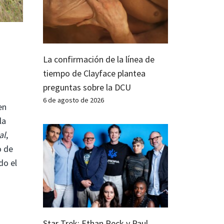
La confirmación de la línea de
tiempo de Clayface plantea
preguntas sobre la DCU
6 de agosto de 2026
en
 la
al
,
o de
do el
Star Trek: Ethan Peck y Paul