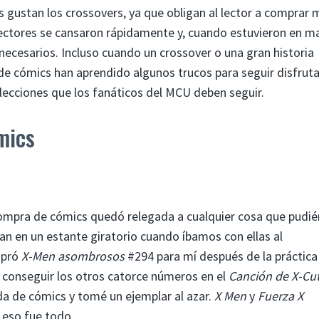
s gustan los crossovers, ya que obligan al lector a comprar 
s lectores se cansaron rápidamente y, cuando estuvieron en 
necesarios. Incluso cuando un crossover o una gran historia
s de cómics han aprendido algunos trucos para seguir disfrut
 lecciones que los fanáticos del MCU deben seguir.
mics
n
la compra de cómics quedó relegada a cualquier cosa que pud
n en un estante giratorio cuando íbamos con ellas al
mpró
X-Men asombrosos
#294 para mí después de la práctica
 conseguir los otros catorce números en el
Canción de X-Cu
a de cómics y tomé un ejemplar al azar.
X Men
y
Fuerza X
o eso fue todo.