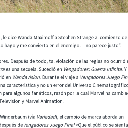
», le dice Wanda Maximoff a Stephen Strange al comienzo de
“Lo hago y me convierto en el enemigo… no parece justo”.
res. Después de todo, tal violación de las reglas no ocurrió 
ura
es una secuela. Sucedió en
Vengadores: Guerra Infinita
. Y
rió en
WandaVision
. Durante el viaje a
Vengadores Juego Fin
una característica y no un error del Universo Cinematográfic
n para algunos fanáticos, razón por la cual Marvel ha cambia
Television y Marvel Animation.
d Winderbaum (vía
Variedad
), el cambio de marca aborda un
 después de
Vengadores Juego Final
«Que el público se sienta