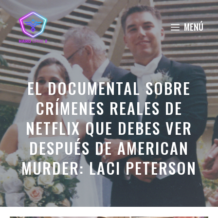
Saltar
al
MENÚ
contenido
EL DOCUMENTAL SOBRE
CRÍMENES REALES DE
NETFLIX QUE DEBES VER
DESPUÉS DE AMERICAN
MURDER: LACI PETERSON