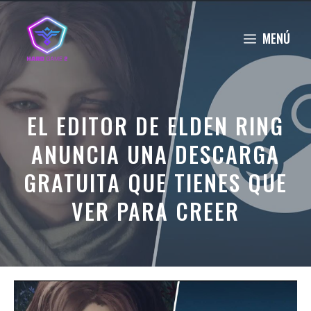
Saltar
al
MENÚ
contenido
EL EDITOR DE ELDEN RING
ANUNCIA UNA DESCARGA
GRATUITA QUE TIENES QUE
VER PARA CREER