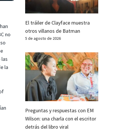
El tráiler de Clayface muestra
 han
otros villanos de Batman
BC no
5 de agosto de 2026
uso
te
 las
e la
of
ían
Preguntas y respuestas con EM
Wilson: una charla con el escritor
detrás del libro viral