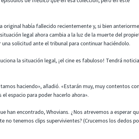
s episodios de
médico que
en esa colección, pero en este
a original había fallecido recientemente y, si bien anteriorm
 situación legal ahora cambia a la luz de la muerte del propie
 una solicitud ante el tribunal para continuar haciéndolo.
ciona la situación legal, ¡el cine es fabuloso! Tendrá notic
estamos haciendo», añadió. «Estarán muy, muy contentos con
 el espacio para poder hacerlo ahora».
que han encontrado, Whovians. ¿Nos atrevemos a esperar qu
nte no tenemos clips supervivientes? (Crucemos los dedos po