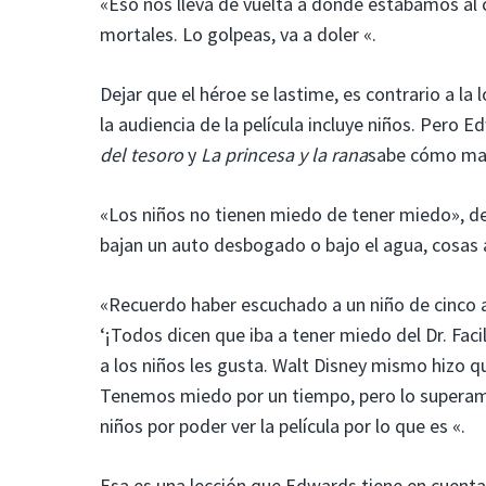
«Eso nos lleva de vuelta a donde estábamos a
mortales. Lo golpeas, va a doler «.
Dejar que el héroe se lastime, es contrario a la
la audiencia de la película incluye niños. Pero 
del tesoro
y
La princesa y la rana
sabe cómo man
«Los niños no tienen miedo de tener miedo», de
bajan un auto desbogado o bajo el agua, cosas as
«Recuerdo haber escuchado a un niño de cinco 
‘¡Todos dicen que iba a tener miedo del Dr. Facili
a los niños les gusta. Walt Disney mismo hizo q
Tenemos miedo por un tiempo, pero lo superamos
niños por poder ver la película por lo que es «.
Esa es una lección que Edwards tiene en cuenta