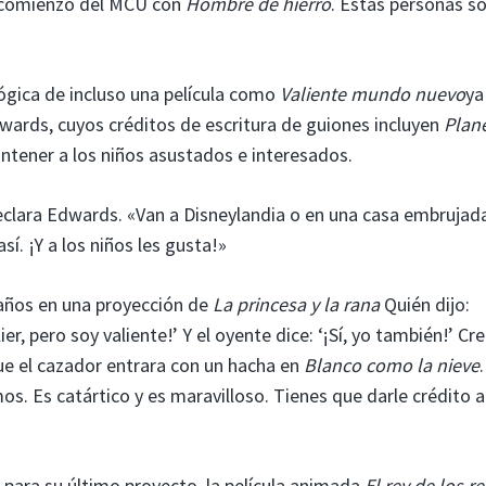
l comienzo del MCU con
Hombre de hierro
. Estas personas s
 lógica de incluso una película como
Valiente mundo nuevo
ya
Edwards, cuyos créditos de escritura de guiones incluyen
Plan
tener a los niños asustados e interesados.
clara Edwards. «Van a Disneylandia o en una casa embrujada
í. ¡Y a los niños les gusta!»
años en una proyección de
La princesa y la rana
Quién dijo:
er, pero soy valiente!’ Y el oyente dice: ‘¡Sí, yo también!’ Cr
ue el cazador entrara con un hacha en
Blanco como la nieve
.
. Es catártico y es maravilloso. Tienes que darle crédito a
 para su último proyecto, la película animada
El rey de los r