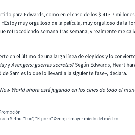
ertido para Edwards, como en el caso de los $ 413.7 millones
.
«Estoy muy orgulloso de la película, muy orgulloso de la f
igue retrocediendo semana tras semana, y realmente me cali
rte en el último de una larga línea de elegidos y lo convierte
day
y
Avengers: guerras secretas
? Según Edwards, Heart har
de Sam es lo que lo llevará a la siguiente fase», declara.
e New World ahora está jugando en los cines de todo el mun
: Promoción
ada Sethu: "Lux", "El pozo" &erio; el mayor miedo del médico