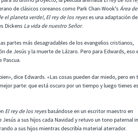
eterano de clásicos coreanos como Park Chan-Wook’s
Área de
e el planeta verde!
,
El rey de los reyes
es una adaptación de
les Dickens
La vida de nuestro Señor
.
s partes más desagradables de los evangelios cristianos,
xión de Jesús y la muerte de Lázaro. Pero para Edwards, eso 
de Pascua.
 bien», dice Edwards. «Las cosas pueden dar miedo, pero en 
a mejor parte: que está oscuro por un tiempo y luego tienes e
en
El rey de los reyes
basándose en un escritor maestro en
 de Jesús a sus hijos cada Navidad y retuvo un tono paternal i
ando a sus hijos mientras describía material aterrador.