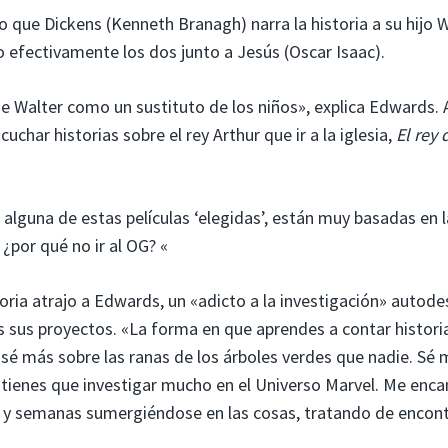
 que Dickens (Kenneth Branagh) narra la historia a su hijo 
o efectivamente los dos junto a Jesús (Oscar Isaac).
e Walter como un sustituto de los niños», explica Edwards. 
uchar historias sobre el rey Arthur que ir a la iglesia,
El rey 
s alguna de estas películas ‘elegidas’, están muy basadas en l
¿por qué no ir al OG? «
storia atrajo a Edwards, un «adicto a la investigación» autode
 sus proyectos. «La forma en que aprendes a contar histori
 sé más sobre las ranas de los árboles verdes que nadie. Sé
Y tienes que investigar mucho en el Universo Marvel. Me enca
días y semanas sumergiéndose en las cosas, tratando de encon