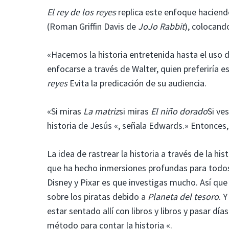
El rey de los reyes
replica este enfoque haciendo
(Roman Griffin Davis de
JoJo Rabbit
), colocand
«Hacemos la historia entretenida hasta el uso d
enfocarse a través de Walter, quien preferiría esc
reyes
Evita la predicación de su audiencia.
«Si miras
La matriz
si miras
El niño dorado
Si ve
historia de Jesús «, señala Edwards.» Entonces, 
La idea de rastrear la historia a través de la hi
que ha hecho inmersiones profundas para todos
Disney y Pixar es que investigas mucho. Así que
sobre los piratas debido a
Planeta del tesoro
. 
estar sentado allí con libros y libros y pasar 
método para contar la historia «.