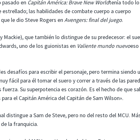
ro pasado en
Capitán América: Brave New World
tenía todo lo
aje estrellado; las habilidades de combate cuerpo a cuerpo
, que le dio Steve Rogers en
Avengers: final del juego
.
y Mackie), que también lo distingue de su predecesor: el su
Edwards, uno de los guionistas en
Valiente mundo nuevo
eso
s desafíos para escribir el personaje, pero termina siendo 
 muy fácil para él tomar el suero y correr a través de las pare
s fuerza. Su superpotencia es corazón. Es el hecho de que sa
s para el Capitán América del Capitán de Sam Wilson».
l distingue a Sam de Steve, pero no del resto del MCU. Más
de la franquicia.