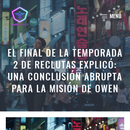
Saltar
al
MENÚ
contenido
EL FINAL DE LA TEMPORADA
2 DE RECLUTAS EXPLICÓ:
UNA CONCLUSIÓN ABRUPTA
PARA LA MISIÓN DE OWEN