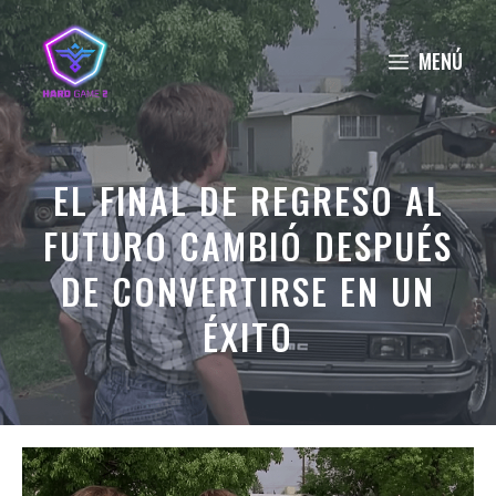
Saltar
al
MENÚ
contenido
EL FINAL DE REGRESO AL
FUTURO CAMBIÓ DESPUÉS
DE CONVERTIRSE EN UN
ÉXITO