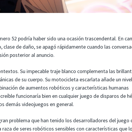
mero 52 podría haber sido una ocasión trascendental. En ca
o, clase de daño, se apagó rápidamente cuando las conversa
ión posterior al anuncio.
contextos. Su impecable traje blanco complementa las brillan
ánicas de su cuerpo. Su motocicleta escarlata añade un nive
ombinación de aumentos robóticos y características humanas
eíble funcionaría bien en cualquier juego de disparos de h
 los demás videojuegos en general.
gran problema que han tenido los desarrolladores del juego 
 raza de seres robóticos sensibles con características que l