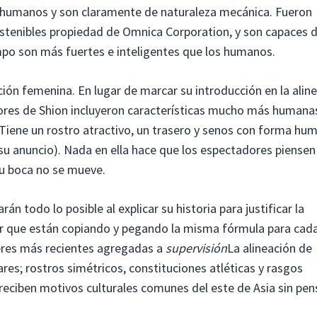
 humanos y son claramente de naturaleza mecánica. Fueron
tenibles propiedad de Omnica Corporation, y son capaces 
po son más fuertes e inteligentes que los humanos.
ión femenina. En lugar de marcar su introducción en la alin
dores de Shion incluyeron características mucho más humana
 Tiene un rostro atractivo, un trasero y senos con forma hum
 su anuncio). Nada en ella hace que los espectadores piensen
u boca no se mueve.
n todo lo posible al explicar su historia para justificar la
tir que están copiando y pegando la misma fórmula para cad
eres más recientes agregadas a
supervisión
La alineación de
es; rostros simétricos, constituciones atléticas y rasgos
reciben motivos culturales comunes del este de Asia sin pen