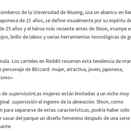
Bomberos de la Universidad de Wuxing, usa un abanico en ll
aponesa de 21 años, se define visualmente por su espíritu d
de 25 años y el héroe más reciente antes de Shion, irrumpe e
os, brillo de labios y varias herramientas tecnológicas de g
mula. Los carteles en Reddit resumen esta tendencia de ma
 personaje de Blizzard: mujer, atractiva, joven, japonesa,
mismo».
a de
supervisión
Las mujeres están limitadas a un nicho muy
ginal.
supervisión
el ingenio de la alineación. Shion, como
 para separarse de estas características, podría haber sido 
e sacar del parque un diseño femenino después de una serie
nante.