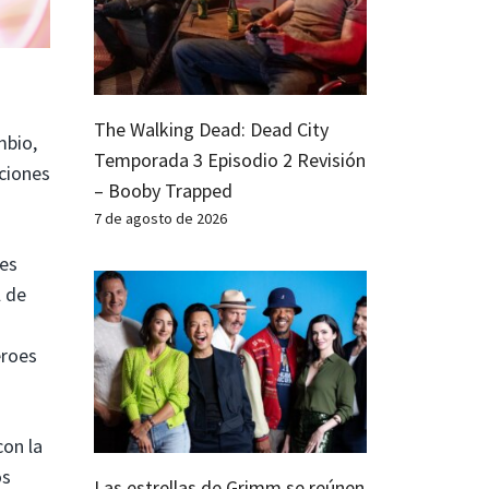
The Walking Dead: Dead City
mbio,
Temporada 3 Episodio 2 Revisión
ciones
– Booby Trapped
7 de agosto de 2026
tes
l de
éroes
con la
os
Las estrellas de Grimm se reúnen