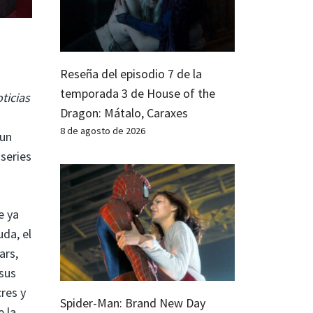
Reseña del episodio 7 de la
temporada 3 de House of the
ticias
Dragon: Mátalo, Caraxes
8 de agosto de 2026
 un
 series
e ya
uda, el
ars,
 sus
res y
Spider-Man: Brand New Day
 la