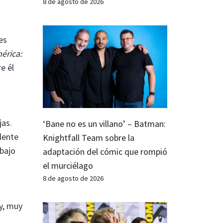
8 de agosto de 2026
es
érica:
e él
jas.
‘Bane no es un villano’ – Batman:
lente
Knightfall Team sobre la
 bajo
adaptación del cómic que rompió
el murciélago
8 de agosto de 2026
y, muy