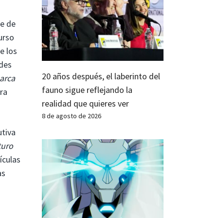
te de
urso
e los
ndes
20 años después, el laberinto del
 arca
fauno sigue reflejando la
ra
realidad que quieres ver
8 de agosto de 2026
utiva
turo
ículas
as