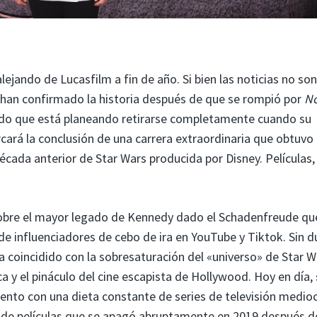
ejando de Lucasfilm a fin de año. Si bien las noticias no son
ia han confirmado la historia después de que se rompió por
No
do que está planeando retirarse completamente cuando su
rcará la conclusión de una carrera extraordinaria que obtuvo
década anterior de Star Wars producida por Disney. Películas,
sobre el mayor legado de Kennedy dado el Schadenfreude qu
s de influenciadores de cebo de ira en YouTube y Tiktok. Sin d
coincidido con la sobresaturación del «universo» de Star W
 y el pináculo del cine escapista de Hollywood. Hoy en día,
nto con una dieta constante de series de televisión medioc
de películas que se apagó abruptamente en 2019 después de