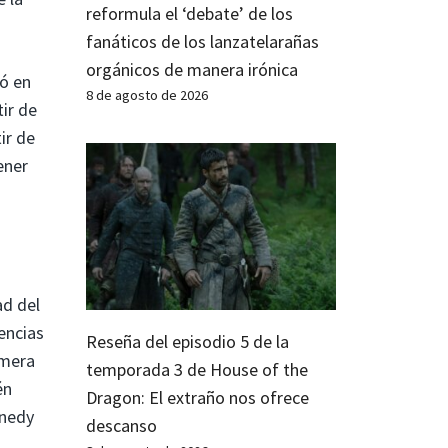
reformula el ‘debate’ de los
fanáticos de los lanzatelarañas
orgánicos de manera irónica
ió en
8 de agosto de 2026
ir de
ir de
ener
ad del
encias
Reseña del episodio 5 de la
imera
temporada 3 de House of the
én
Dragon: El extraño nos ofrece
nnedy
descanso