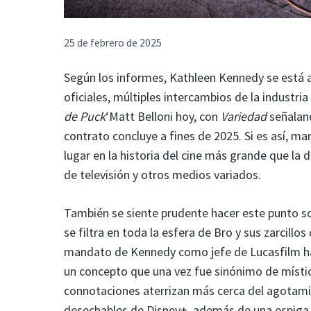
25 de febrero de 2025
Según los informes, Kathleen Kennedy se está al
oficiales, múltiples intercambios de la industr
de Puck
‘Matt Belloni hoy, con
Variedad
señalan
contrato concluye a fines de 2025. Si es así, ma
lugar en la historia del cine más grande que la 
de televisión y otros medios variados.
También se siente prudente hacer este punto 
se filtra en toda la esfera de Bro y sus zarcillo
mandato de Kennedy como jefe de Lucasfilm ha 
un concepto que una vez fue sinónimo de mística
connotaciones aterrizan más cerca del agotamie
desechables de Disney+, además de una espiga 