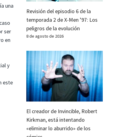
ía una
Revisión del episodio 6 de la
temporada 2 de X-Men ’97: Los
 caso
peligros de la evolución
or ser
8 de agosto de 2026
ro en
ial y
n este
El creador de Invincible, Robert
Kirkman, está intentando
«eliminar lo aburrido» de los
cómics