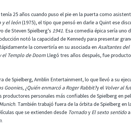
a tenía 25 años cuando puso el pie en la puerta como asisten
o y el león
(1975), el tipo que pensó en darle a Quint ese disc
vo de Steven Spielberg’s
1941
. Esa comedia épica sería uno d
producción notó la capacidad de Kennedy para presentar gra
Rápidamente la convertiría en su asociada en
Asaltantes del
 y el Templo de Doom
Llegó tres años después, fue producto
a de Spielberg, Amblin Entertainment, lo que llevó a su ejec
os Goonies
,
¿Quién enmarcó a Roger Rabbit?
y el
Volver al fu
los productores personales más confiables de Spielberg en pel
Munich
. También trabajó fuera de la órbita de Spielberg en l
lículas que se extienden desde
Tornado
y
El sexto sentido
a
n
.