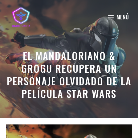
Saltar
al
MENÚ
contenido
EL MANDALORIANO &
GROGU RECUPERA UN
PERSONAJE OLVIDADO DE LA
PELÍCULA STAR WARS