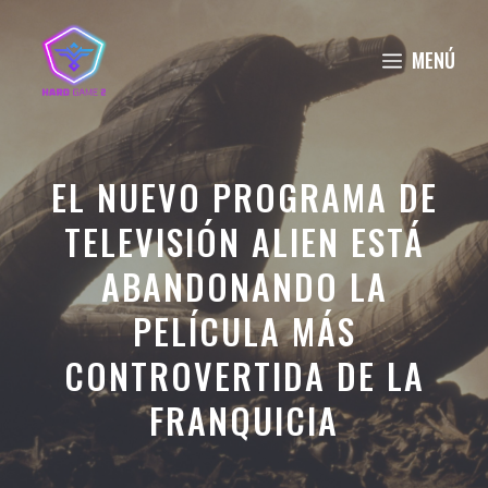
Saltar
al
MENÚ
contenido
EL NUEVO PROGRAMA DE
TELEVISIÓN ALIEN ESTÁ
ABANDONANDO LA
PELÍCULA MÁS
CONTROVERTIDA DE LA
FRANQUICIA