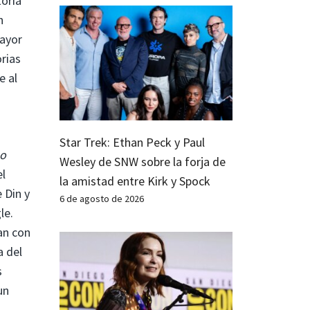
toria
n
mayor
orias
e al
Star Trek: Ethan Peck y Paul
no
Wesley de SNW sobre la forja de
el
la amistad entre Kirk y Spock
 Din y
6 de agosto de 2026
le.
an con
a del
s
un