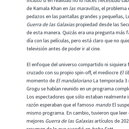
Incluso si en realidad no lo haces
necesidad
sab
de Kamala Khan en
las maravillas
, el problema
pedazos en las pantallas grandes y pequeñas, L
Guerra de las Galaxias
propiedad desde las Secue
de esta manera. Quizás era una pregunta más fá
día con las películas, pero está claro que no qu
televisión antes de poder ir al cine.
El enfoque del universo compartido ni siquiera
cruzado con su propio spin-off, el mediocre
El l
momento de
El mandaloriano
La temporada 3 r
Grogu se habían reunido en un programa compl
Los espectadores que sólo estaban realmente in
razón esperaban que el famoso
mando
El suspe
mismo programa. En cambio, tuvieron que leer 
mejores
Guerra de las Galaxias
artículos de 202
resumen de lo que sucedió en
boba Fett
.