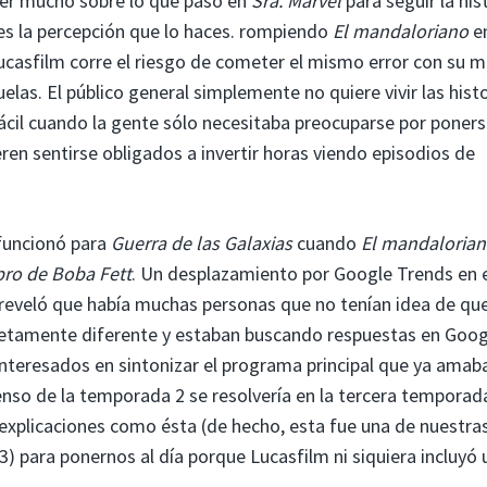
er mucho sobre lo que pasó en
Sra. Marvel
para seguir la his
 es la percepción que lo haces. rompiendo
El mandaloriano
e
ucasfilm corre el riesgo de cometer el mismo error con su 
las. El público general simplemente no quiere vivir las hist
cil cuando la gente sólo necesitaba preocuparse por poners
ieren sentirse obligados a invertir horas viendo episodios de
 funcionó para
Guerra de las Galaxias
cuando
El mandaloria
ibro de Boba Fett
. Un desplazamiento por Google Trends en 
eveló que había muchas personas que no tenían idea de que
etamente diferente y estaban buscando respuestas en Goog
teresados ​​en sintonizar el programa principal que ya amab
nso de la temporada 2 se resolvería en la tercera temporad
explicaciones como ésta (de hecho, esta fue una de nuestra
3) para ponernos al día porque Lucasfilm ni siquiera incluyó 