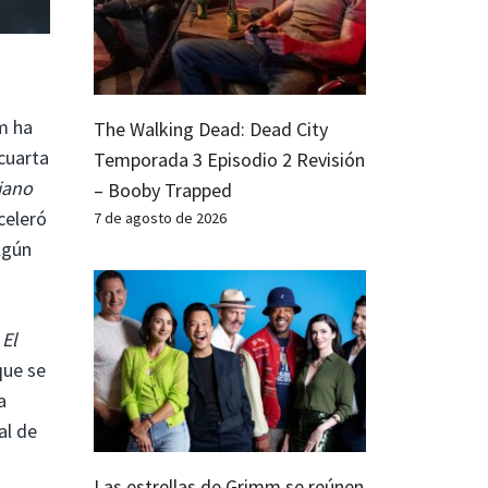
m ha
The Walking Dead: Dead City
cuarta
Temporada 3 Episodio 2 Revisión
iano
– Booby Trapped
celeró
7 de agosto de 2026
lgún
,
El
que se
a
al de
Las estrellas de Grimm se reúnen