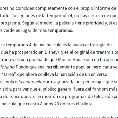
ores no coinciden completamente con el propio informe de
o todos los guiones de la temporada 4, no hay certeza de que
ograma. Según el medio, la película tiene prioridad y, si es
 luz verde en lugar de más temporadas.
 la temporada 4 de una película es la nueva estrategia de
que ha prosperado en Disney+ y es el original de transmisi
xtraño y es una prueba de que Mouse House aún no ha apren
loriano
Puede que sea increíblemente popular, pero cada ve
 “tarea” que ahora conlleva la narración de un universo
noviembre
las maravillas
protagonizada por personajes que s
isión, para ver que el público general fuera del fandom más
ea de tener que ver un montón de programas de televisión p
elícula que cuesta A unos 20 dólares el billete.