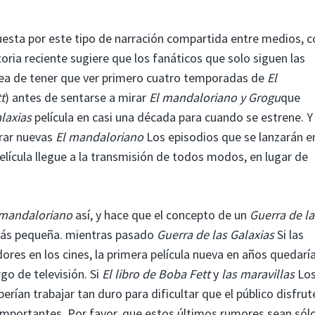
esta por este tipo de narración compartida entre medios, co
toria reciente sugiere que los fanáticos que solo siguen las
dea de tener que ver primero cuatro temporadas de
El
t
) antes de sentarse a mirar
El mandaloriano y Grogu
que
alaxias
película en casi una década para cuando se estrene. Y
rar nuevas
El mandaloriano
Los episodios que se lanzarán e
lícula llegue a la transmisión de todos modos, en lugar de
 mandaloriano
así, y hace que el concepto de un
Guerra de la
más pequeña. mientras pasado
Guerra de las Galaxias
Si las
res en los cines, la primera película nueva en años quedarí
go de televisión. Si
El libro de Boba Fett
y
las maravillas
Lo
erían trabajar tan duro para dificultar que el público disfrut
importantes. Por favor, que estos últimos rumores sean sól