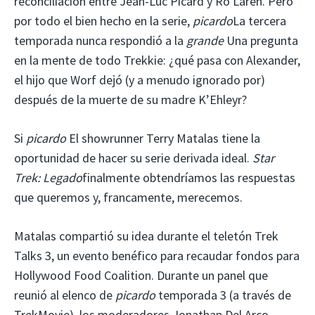
reconciliación entre Jean-Luc Picard y Ro Laren. Pero
por todo el bien hecho en la serie,
picardo
La tercera
temporada nunca respondió a la
grande
Una pregunta
en la mente de todo Trekkie: ¿qué pasa con Alexander,
el hijo que Worf dejó (y a menudo ignorado por)
después de la muerte de su madre K’Ehleyr?
Si
picardo
El showrunner Terry Matalas tiene la
oportunidad de hacer su serie derivada ideal.
Star
Trek: Legado
finalmente obtendríamos las respuestas
que queremos y, francamente, merecemos.
Matalas compartió su idea durante el teletón Trek
Talks 3, un evento benéfico para recaudar fondos para
Hollywood Food Coalition. Durante un panel que
reunió al elenco de
picardo
temporada 3 (a través de
TrekMovie), los moderadores Jonathan Del Arco