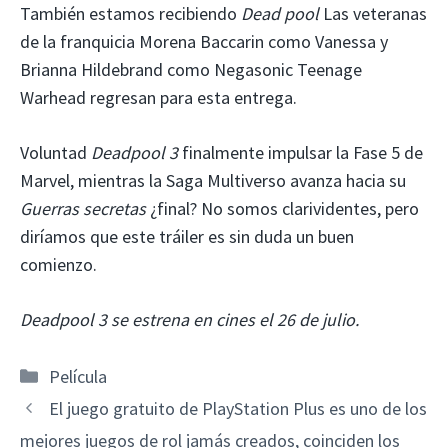
También estamos recibiendo
Dead pool
Las veteranas
de la franquicia Morena Baccarin como Vanessa y
Brianna Hildebrand como Negasonic Teenage
Warhead regresan para esta entrega.
Voluntad
Deadpool 3
finalmente impulsar la Fase 5 de
Marvel, mientras la Saga Multiverso avanza hacia su
Guerras secretas
¿final? No somos clarividentes, pero
diríamos que este tráiler es sin duda un buen
comienzo.
Deadpool 3 se estrena en cines el 26 de julio.
Categorías
Película
El juego gratuito de PlayStation Plus es uno de los
mejores juegos de rol jamás creados, coinciden los