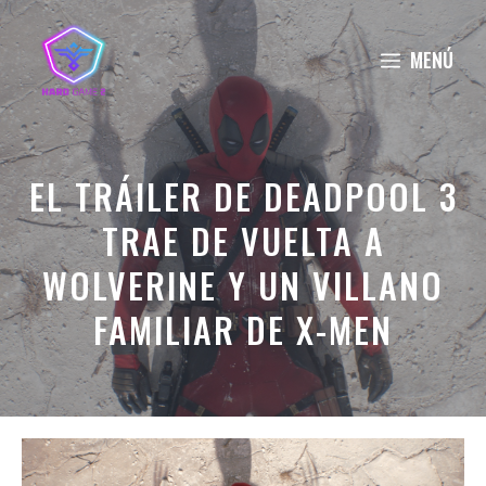
Saltar
al
MENÚ
contenido
EL TRÁILER DE DEADPOOL 3
TRAE DE VUELTA A
WOLVERINE Y UN VILLANO
FAMILIAR DE X-MEN