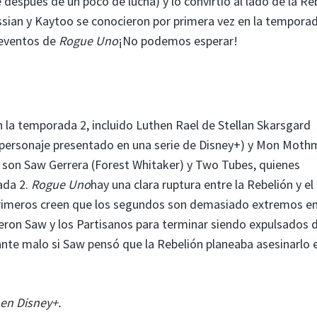
espués de un poco de lucha) y lo convirtió al lado de la Reb
ian y Kaytoo se conocieron por primera vez en la temporad
 eventos de
Rogue Uno
¡No podemos esperar!
la temporada 2, incluido Luthen Rael de Stellan Skarsgard
personaje presentado en una serie de Disney+) y Mon Moth
 son Saw Gerrera (Forest Whitaker) y Two Tubes, quienes
ada 2.
Rogue Uno
hay una clara ruptura entre la Rebelión y el
 primeros creen que los segundos son demasiado extremos en
on Saw y los Partisanos para terminar siendo expulsados ​​d
ante malo si Saw pensó que la Rebelión planeaba asesinarlo 
en Disney+.