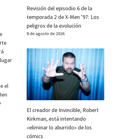
Revisión del episodio 6 de la
temporada 2 de X-Men ’97: Los
peligros de la evolución
e
8 de agosto de 2026
rte
rá
 lugar
e el
 Ben
e
El creador de Invincible, Robert
Kirkman, está intentando
«eliminar lo aburrido» de los
cómics