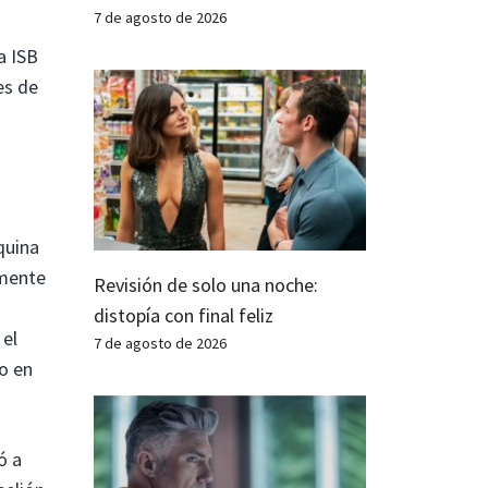
7 de agosto de 2026
a ISB
es de
quina
amente
Revisión de solo una noche:
distopía con final feliz
 el
7 de agosto de 2026
o en
ó a