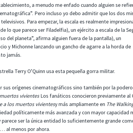
stablecimiento, a menudo me enfado cuando alguien se refie
ematográfica”. Pero incluso yo debo admitir que los dos m
elevisivos. Para empezar, la escala es realmente impresion
de lo que parece ser Filadelfia), un ejército a escala de la S
o del planeta”, afirma alguien fuera de la pantalla), un
ficio y Michonne lanzando un gancho de agarre a la horda de
sto jamás.
strella Terry O’Quinn usa esta pequeña gorra militar.
or sus orígenes cinematográficos sino también por la poder
muertos vivientes
Los fanáticos conocieron previamente al C
 a los muertos vivientes
y más ampliamente en
The Walkin
ociedad políticamente más avanzada y con mayor capacidad m
y parece ser la única entidad lo suficientemente grande com
… al menos por ahora.