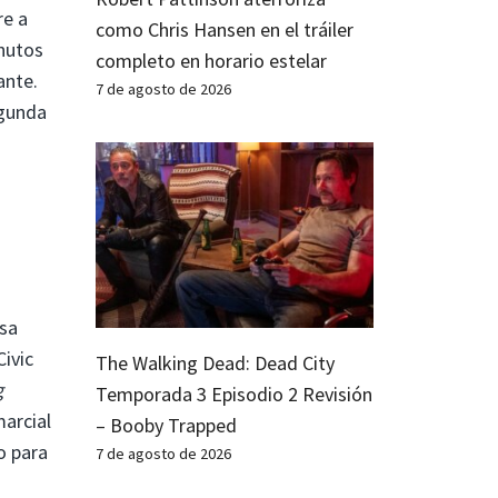
re a
como Chris Hansen en el tráiler
inutos
completo en horario estelar
ante.
7 de agosto de 2026
egunda
osa
ivic
The Walking Dead: Dead City
g
Temporada 3 Episodio 2 Revisión
arcial
– Booby Trapped
o para
7 de agosto de 2026