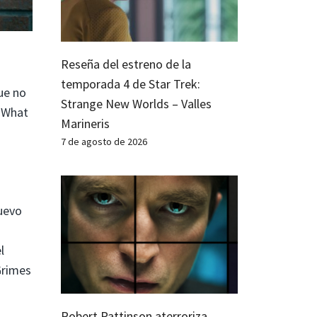
Reseña del estreno de la
temporada 4 de Star Trek:
ue no
Strange New Worlds – Valles
 «What
Marineris
7 de agosto de 2026
nuevo
l
Grimes
Robert Pattinson aterroriza