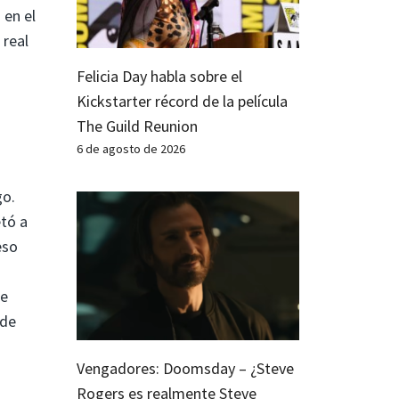
 en el
 real
Felicia Day habla sobre el
Kickstarter récord de la película
The Guild Reunion
6 de agosto de 2026
go.
etó a
eso
te
 de
Vengadores: Doomsday – ¿Steve
Rogers es realmente Steve