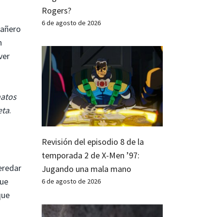
Rogers?
6 de agosto de 2026
pañero
n
ver
natos
eta
.
Revisión del episodio 8 de la
temporada 2 de X-Men ’97:
eredar
Jugando una mala mano
que
6 de agosto de 2026
que