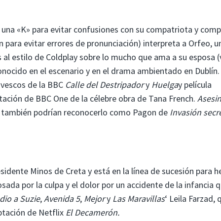
por una «K» para evitar confusiones con su compatriota y com
 para evitar errores de pronunciación) interpreta a Orfeo, u
al estilo de Coldplay sobre lo mucho que ama a su esposa (
conocido en el escenario y en el drama ambientado en Dublín.
ivescos de la BBC
Calle del Destripador
y
Huelga
y película
ptación de BBC One de la célebre obra de Tana French.
Asesi
CU también podrían reconocerlo como Pagon de
Invasión secr
esidente Minos de Creta y está en la línea de sucesión para h
cosada por la culpa y el dolor por un accidente de la infancia 
dio a Suzie
,
Avenida 5
,
Mejor
y
Las Maravillas
‘ Leila Farzad, 
ptación de Netflix
El Decamerón.