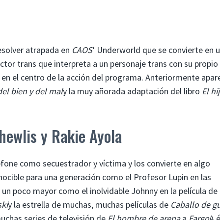
resolver atrapada en
CAOS
‘ Underworld que se convierte en 
ctor trans que interpreta a un personaje trans con su propio
to en el centro de la acción del programa. Anteriormente apar
del bien y del mal
y la muy añorada adaptación del libro
El hi
hewlis y Rakie Ayola
éfone como secuestrador y víctima y los convierte en algo
nocible para una generación como el Profesor Lupin en las
n un poco mayor como el inolvidable Johnny en la película de
ki
y la estrella de muchas, muchas películas de
Caballo de g
uchas series de televisión de
El hombre de arena
a
Fargo
A é