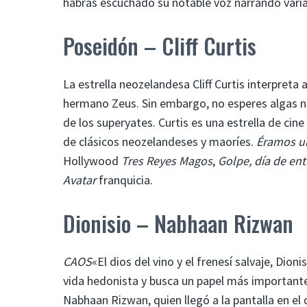
habrás escuchado su notable voz narrando vari
Poseidón – Cliff Curtis
La estrella neozelandesa Cliff Curtis interpreta
hermano Zeus. Sin embargo, no esperes algas n
de los superyates. Curtis es una estrella de cin
de clásicos neozelandeses y maoríes.
Éramos u
Hollywood
Tres Reyes Magos
,
Golpe, día de en
Avatar
franquicia.
Dionisio – Nabhaan Rizwan
CAOS
«El dios del vino y el frenesí salvaje, Di
vida hedonista y busca un papel más importante 
Nabhaan Rizwan, quien llegó a la pantalla en el