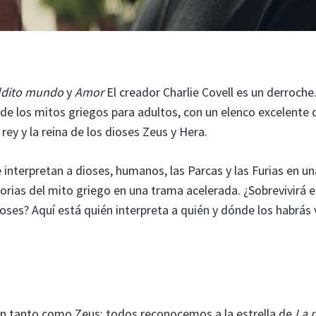
aldito mundo
y
Amor
El creador Charlie Covell es un derroche
 de los mitos griegos para adultos, con un elenco excelente 
ey y la reina de los dioses Zeus y Hera.
 interpretan a dioses, humanos, las Parcas y las Furias en un
orias del mito griego en una trama acelerada. ¿Sobrevivirá e
oses? Aquí está quién interpreta a quién y dónde los habrás 
ión tanto como Zeus: todos reconocemos a la estrella de
La 