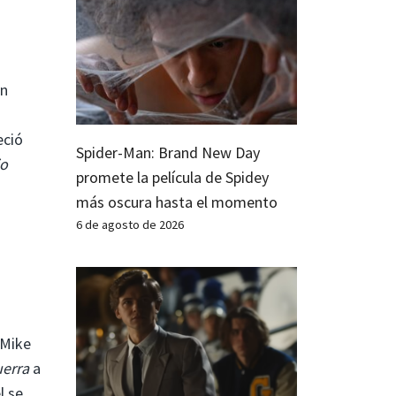
un
eció
Spider-Man: Brand New Day
jo
promete la película de Spidey
más oscura hasta el momento
6 de agosto de 2026
 Mike
uerra
a
l se