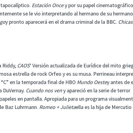
stapocalíptico.
Estación Once
y por su papel cinematográfico
ntemente se le vio interpretando al hermano de su hermano
go
y pronto aparecerá en el drama criminal de la BBC.
Chicas
a Riddy,
CAOS
‘ Versión actualizada de Eurídice del mito grie
osa estrella de rock Orfeo y es su musa. Perrineau interpr
 “C” en la temporada final de HBO
Mundo Oeste
y antes de 
a DuVernay.
Cuando nos ven
y apareció en la serie de terror
 papeles en pantalla. Apropiada para un programa visualmen
a de Baz Luhrmann.
Romeo + Julieta
ella es la hija de Mercutio