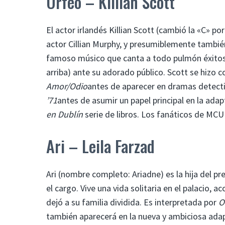
Orfeo – Killian Scott
El actor irlandés Killian Scott (cambió la «C» 
actor Cillian Murphy, y presumiblemente también
famoso músico que canta a todo pulmón éxitos 
arriba) ante su adorado público. Scott se hizo 
Amor/Odio
antes de aparecer en dramas detect
’71
antes de asumir un papel principal en la ada
en Dublín
serie de libros. Los fanáticos de M
Ari – Leila Farzad
Ari (nombre completo: Ariadne) es la hija del pr
el cargo. Vive una vida solitaria en el palacio, a
dejó a su familia dividida. Es interpretada por
O
también aparecerá en la nueva y ambiciosa ada