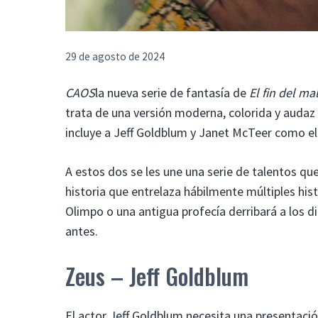
29 de agosto de 2024
CAOS
la nueva serie de fantasía de
El fin del m
trata de una versión moderna, colorida y audaz
incluye a Jeff Goldblum y Janet McTeer como el r
A estos dos se les une una serie de talentos que
historia que entrelaza hábilmente múltiples hist
Olimpo o una antigua profecía derribará a los di
antes.
Zeus – Jeff Goldblum
El actor Jeff Goldblum necesita una presentac