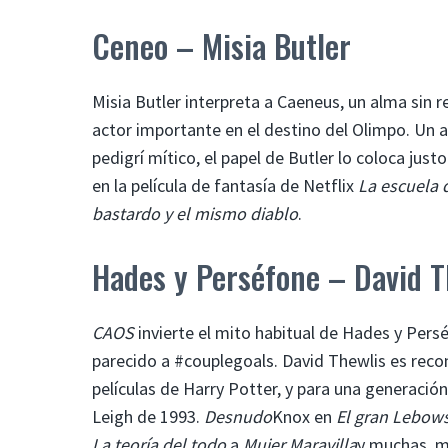
Ceneo – Misia Butler
Misia Butler interpreta a Caeneus, un alma sin 
actor importante en el destino del Olimpo. Un a
pedigrí mítico, el papel de Butler lo coloca jus
en la película de fantasía de Netflix
La escuela 
bastardo y el mismo diablo
.
Hades y Perséfone – David T
CAOS
invierte el mito habitual de Hades y Pers
parecido a #couplegoals. David Thewlis es reco
películas de Harry Potter, y para una generació
Leigh de 1993.
Desnudo
Knox en
El gran Lebows
La teoría del todo
a
Mujer Maravilla
y muchas, m