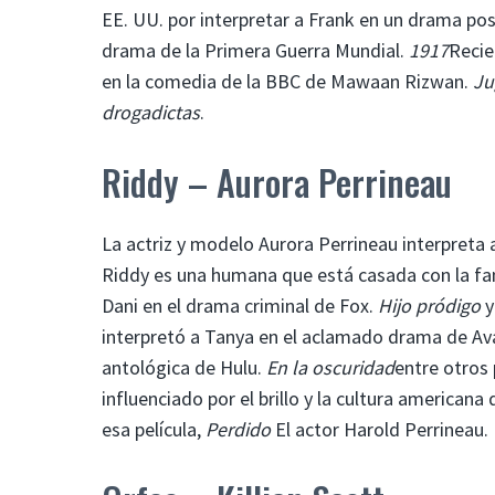
EE. UU. por interpretar a Frank en un drama po
drama de la Primera Guerra Mundial.
1917
Recie
en la comedia de la BBC de Mawaan Rizwan.
Ju
drogadictas
.
Riddy – Aurora Perrineau
La actriz y modelo Aurora Perrineau interpreta 
Riddy es una humana que está casada con la fam
Dani en el drama criminal de Fox.
Hijo pródigo
y
interpretó a Tanya en el aclamado drama de Av
antológica de Hulu.
En la oscuridad
entre otros
influenciado por el brillo y la cultura american
esa película,
Perdido
El actor Harold Perrineau.