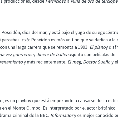
as producciones, desde
Pernicioso
a
Mina de oro de terciope
 a Poseidón, dios del mar, y está bajo el yugo de su egocéntri
i percebes.
este
Poseidón es más un tipo que se dedica a la
e con una larga carrera que se remonta a 1993.
El piano
y disf
na vez guerreros
y
Jinete de ballenas
junto con películas de
trenamiento
y más recientemente,
El meg
,
Doctor Sueño
y el
oniso, es un playboy que está empezando a cansarse de su estil
en el Monte Olimpo. Es interpretado por el actor británico
 drama criminal de la BBC.
Informador
y es mejor conocido en