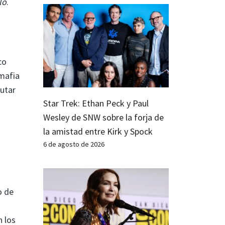
lo
.
co
 mafia
rutar
Star Trek: Ethan Peck y Paul
Wesley de SNW sobre la forja de
la amistad entre Kirk y Spock
6 de agosto de 2026
o de
 los