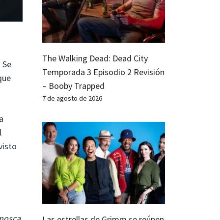
The Walking Dead: Dead City
. Se
Temporada 3 Episodio 2 Revisión
que
– Booby Trapped
7 de agosto de 2026
a
l
visto
mosca
,
Las estrellas de Grimm se reúnen