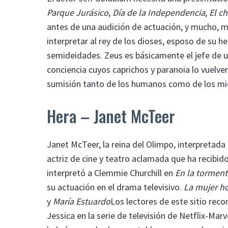
Parque Jurásico
,
Día de la Independencia
,
El ch
antes de una audición de actuación, y mucho,
interpretar al rey de los dioses, esposo de su h
semideidades. Zeus es básicamente el jefe de u
conciencia cuyos caprichos y paranoia lo vuelv
sumisión tanto de los humanos como de los mie
Hera – Janet McTeer
Janet McTeer, la reina del Olimpo, interpretad
actriz de cine y teatro aclamada que ha recibi
interpretó a Clemmie Churchill en
En la torment
su actuación en el drama televisivo.
La mujer h
y
María Estuardo
Los lectores de este sitio rec
Jessica en la serie de televisión de Netflix-Marv