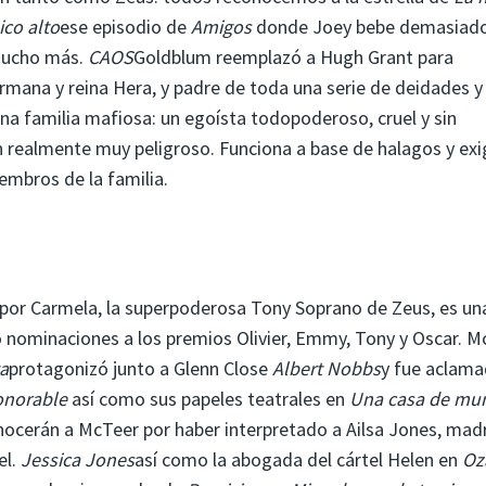
ico alto
ese episodio de
Amigos
donde Joey bebe demasiado
 mucho más.
CAOS
Goldblum reemplazó a Hugh Grant para
ermana y reina Hera, y padre de toda una serie de deidades y
na familia mafiosa: un egoísta todopoderoso, cruel y sin
en realmente muy peligroso. Funciona a base de halagos y exi
mbros de la familia.
a por Carmela, la superpoderosa Tony Soprano de Zeus, es un
do nominaciones a los premios Olivier, Emmy, Tony y Oscar. 
a
protagonizó junto a Glenn Close
Albert Nobbs
y fue aclama
onorable
así como sus papeles teatrales en
Una casa de mu
onocerán a McTeer por haber interpretado a Ailsa Jones, mad
el.
Jessica Jones
así como la abogada del cártel Helen en
Oz