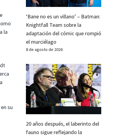
ue
‘Bane no es un villano’ – Batman:
 como
Knightfall Team sobre la
a la
adaptación del cómic que rompió
el murciélago
8 de agosto de 2026
idt
erca
ta
 en su
20 años después, el laberinto del
fauno sigue reflejando la