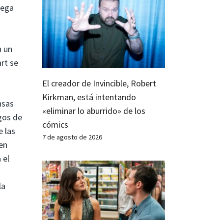
lega
n un
art se
El creador de Invincible, Robert
Kirkman, está intentando
nsas
«eliminar lo aburrido» de los
gos de
cómics
e las
7 de agosto de 2026
en
 el
la