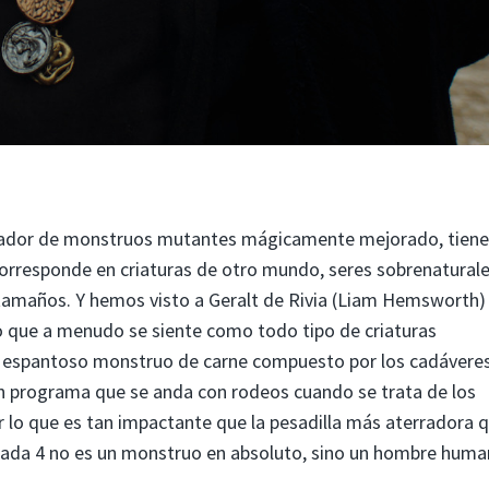
zador de monstruos mutantes mágicamente mejorado, tiene
corresponde en criaturas de otro mundo, seres sobrenaturale
tamaños. Y hemos visto a Geralt de Rivia (Liam Hemsworth) 
 lo que a menudo se siente como todo tipo de criaturas
n espantoso monstruo de carne compuesto por los cadávere
un programa que se anda con rodeos cuando se trata de los
or lo que es tan impactante que la pesadilla más aterradora 
da 4 no es un monstruo en absoluto, sino un hombre hum