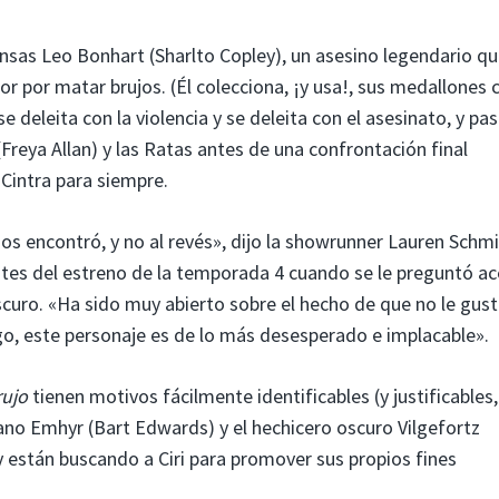
sas Leo Bonhart (Sharlto Copley), un asesino legendario q
mor por matar brujos. (Él colecciona, ¡y usa!, sus medallones
deleita con la violencia y se deleita con el asesinato, y pas
Freya Allan) y las Ratas antes de una confrontación final
 Cintra para siempre.
os encontró, y no al revés», dijo la showrunner Lauren Schm
tes del estreno de la temporada 4 cuando se le preguntó ac
scuro. «Ha sido muy abierto sobre el hecho de que no le gus
go, este personaje es de lo más desesperado e implacable».
rujo
tienen motivos fácilmente identificables (y justificables,
ano Emhyr (Bart Edwards) y el hechicero oscuro Vilgefortz
 están buscando a Ciri para promover sus propios fines