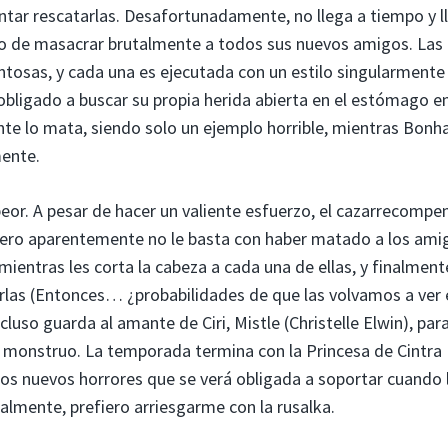
entar rescatarlas. Desafortunadamente, no llega a tiempo y l
o de masacrar brutalmente a todos sus nuevos amigos. Las
tosas, y cada una es ejecutada con un estilo singularmente
obligado a buscar su propia herida abierta en el estómago e
ente lo mata, siendo solo un ejemplo horrible, mientras Bonh
mente.
 peor. A pesar de hacer un valiente esfuerzo, el cazarrecompe
 Pero aparentemente no le basta con haber matado a los ami
mientras les corta la cabeza a cada una de ellas, y finalment
arlas (Entonces… ¿probabilidades de que las volvamos a ver 
so guarda al amante de Ciri, Mistle (Christelle Elwin), para
o monstruo. La temporada termina con la Princesa de Cintra
los nuevos horrores que se verá obligada a soportar cuando 
almente, prefiero arriesgarme con la rusalka.