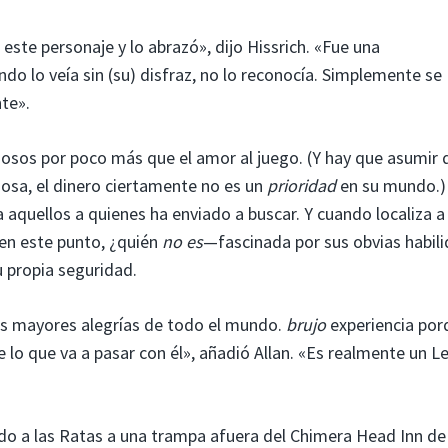
este personaje y lo abrazó», dijo Hissrich. «Fue una
do lo veía sin (su) disfraz, no lo reconocía. Simplemente se
te».
os por poco más que el amor al juego. (Y hay que asumir q
josa, el dinero ciertamente no es un
prioridad
en su mundo.)
aquellos a quienes ha enviado a buscar. Y cuando localiza a C
en este punto, ¿quién
no es
—fascinada por sus obvias habil
u propia seguridad.
las mayores alegrías de todo el mundo.
brujo
experiencia por
e lo que va a pasar con él», añadió Allan. «Es realmente un L
ndo a las Ratas a una trampa afuera del Chimera Head Inn de