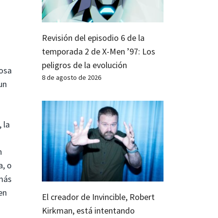
Revisión del episodio 6 de la
temporada 2 de X-Men ’97: Los
peligros de la evolución
uosa
8 de agosto de 2026
un
 la
n
a, o
 más
en
El creador de Invincible, Robert
Kirkman, está intentando