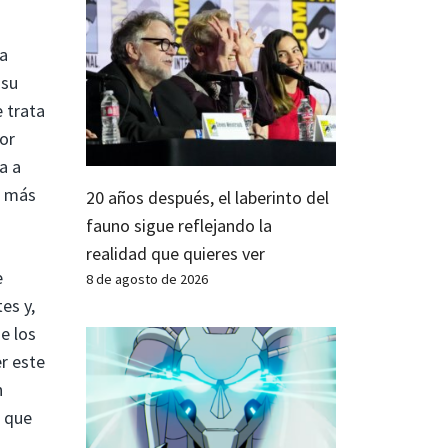
la
 su
e trata
or
a a
n más
20 años después, el laberinto del
fauno sigue reflejando la
realidad que quieres ver
e
8 de agosto de 2026
es y,
e los
r este
n
o que