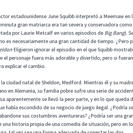
 actor estadounidense June Squibb interpretó a Meemaw en 
a diminuta gran matriarca era tan severa y conservadora como
etada por Laurie Metcalf en varios episodios de
Big Bang
). S
 no es necesariamente una gran cantidad de tiempo. ¿Pero p
heldon
Eligieron ignorar el episodio en el que Squibb mostrab
el personaje fuera más adorable y divertido, pero si fuera
ra explicar el cambio.
a la ciudad natal de Sheldon, Medford. Mientras él y su madr
no en Alemania, su familia pobre sufre una serie de accident
a aparentemente se llevó la peor parte, y en lo que queda d
e había escondido de su negocio de juego ilegal. ¿Podría se
 abandone sus costumbres aventureras? ¿Podría ser una gra
 una historia propia de una comedia de situación, pero en l
ra, tal vez sea una forma adecuada de conectar las dos