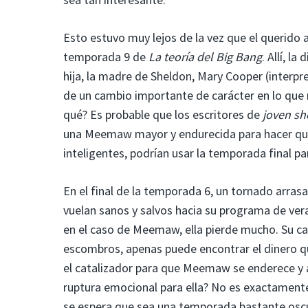
Esto estuvo muy lejos de la vez que el querido
temporada 9 de
La teoría del Big Bang
. Allí, l
hija, la madre de Sheldon, Mary Cooper (interpr
de un cambio importante de carácter en lo que
qué? Es probable que los escritores de
joven s
una Meemaw mayor y endurecida para hacer que 
inteligentes, podrían usar la temporada final pa
En el final de la temporada 6, un tornado arras
vuelan sanos y salvos hacia su programa de vera
en el caso de Meemaw, ella pierde mucho. Su cas
escombros, apenas puede encontrar el dinero qu
el catalizador para que Meemaw se enderece y
ruptura emocional para ella? No es exactamente
se espera que sea una temporada bastante oscu