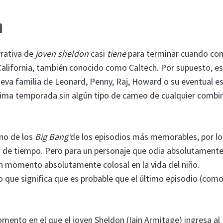
h
rrativa de
joven sheldon
casi
tiene
para terminar cuando co
 California, también conocido como Caltech. Por supuesto, e
eva familia de Leonard, Penny, Raj, Howard o su eventual e
última temporada sin algún tipo de cameo de cualquier combi
uno de los
Big Bang’
de los episodios más memorables, por lo
 de tiempo. Pero para un personaje que odia absolutamente
un momento absolutamente colosal en la vida del niño.
o que significa que es probable que el último episodio (com
mento en el que el joven Sheldon (Iain Armitage) ingresa al