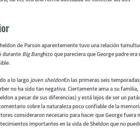
ior
Sheldon de Parson aparentemente tuvo una relación tumult
tó durante
Big Bang
hizo que pareciera que George padre era 
ible.
ado a lo largo
joven sheldon
En las primeras seis temporadas,
rber no ha sido tan negativa. Ciertamente ama a su familia,
ldon a pesar de sus diferencias) y está lejos de ser un patá
comentario sobre la naturaleza poco confiable de la memori
itores consideraron necesario para hacer que George fuera
ntecimientos importantes en la vida de Sheldon que no pued